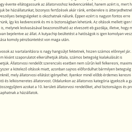
ogy évente ellátogassunk az állatorvoshoz kedvencünkkel, hanem azért is, mert h
juk be háziállatunkat, bizonyos fertőzések akár ránk, emberekre is átterjedhetne
veszélyes betegségeket is okozhatnak nálunk. Éppen ezért is nagyon fontos erre
nünk, így kis kedvenceink és mi is biztonságban lehetünk. Az oltások mellett igen 
 is, melynek leolvasásával beazonosítható az elveszett eb gazdája, illetve, hogy 
van bejelentve az állat. A kutyachip beültetést a hatóságok is igen komolyan vesz
tása komoly pénzbüntetést von maga után.
rvosok az ivartalanításra is nagy hangsúlyt fektetnek, hiszen számos előnnyel jár.
m kívánt szaporulatot elkerülhetjük általa, számos betegség kialakulását is
tjük. Állatorvosi rendelőt szerencsés esetben nem sűrűn kell felkeresni, maxi
yszer a kötelező oltások miatt, azonban sajnos előfordulhat bármilyen betegség 
knél, mely állatorvosi ellátást igényelhet. Ilyenkor minél előbb érdemes keresni
ó és lelkiismeretes állatorvost. Oldalunkon az állatorvos kategória igyekszik a g
sszegyűjteni azokat a 10. kerületi állatorvosi rendelőket, ahol biztonságos és pro
kaphatnak a háziállatok.