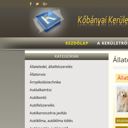
KEZDŐLAP
A KERÜLETRŐ
KATEGÓRIÁK
Álla
Állateledel, állatfelszerelés
Állatorvos
Álla
Árnyékolástechnika
Autóalkatrész
Autóbontó
Autófelszerelés
Autókarosszéria javítás
Mobilt
Autóklíma, autóklíma töltés