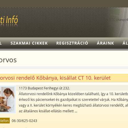
L
SZAKMAI CIKKEK
REGISZTRÁCIÓ
ÁRAINK
ÁL
torvos
torvosi rendelő Kőbánya, kisállat CT 10. kerület
1173 Budapest Ferihegyi út 232.
Állatorvosi rendelőnk Kőbánya közelében található, így a 10. kerületb
érkező kis pácienseket és gazdijaikat is szeretettel várjuk. Ha Kőbán
vagy a X. kerület környékén keres megbízható állatorvosi rendelőt, a
az általános kisállat-ellátás mellett
...
elefon
06-30/625-0243