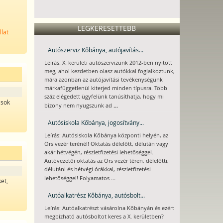
LEGKERESETTEBB
llat
Autószerviz Kőbánya, autójavítás...
Leírás: X. kerületi autószervizünk 2012-ben nyitott
meg, ahol kezdetben olasz autókkal foglalkoztunk,
mára azonban az autójavítási tevékenységünk
márkafüggetlenül kiterjed minden típusra. Több
száz elégedett ügyfelünk tanúsíthatja, hogy mi
 sok
...
bizony nem nyugszunk ad
Autósiskola Kőbánya, jogosítvány...
Leírás: Autósiskola Kőbánya központi helyén, az
Örs vezér terénél! Oktatás délelőtt, délután vagy
akár hétvégén, részletfizetési lehetőséggel.
Autóvezetői oktatás az Örs vezér téren, délelőtti,
délutáni és hétvégi órákkal, részletfizetési
...
lehetőséggel! Folyamatos
et,
n
Autóalkatrész Kőbánya, autósbolt...
Leírás: Autóalkatrészt vásárolna Kőbányán és ezért
megbízható autósboltot keres a X. kerületben?