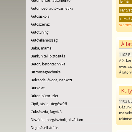
Autómentés, autómentő
E-mail
Autómosó, autókozmetika
Nyitvat
Autósiskola
Cimké
Autószerviz
szemész
Autótuning
Autóvillamosság
Álla
Baba, mama
1102 B
Bank, hitel, biztosítás
A X. ker
Beton, betontechnika
éves sza
Biztonságtechnika
Állatorv
Bölcsöde, óvoda, napközi
Burkolat
Kuty
Bútor, bútorüzlet
1102 B
Cipő, táska, kiegészítő
Cégünk k
Cukrászda, fagyizó
melyeke
tekints
Díszállat, horgászbolt, akvárium
Duguláselhárítás