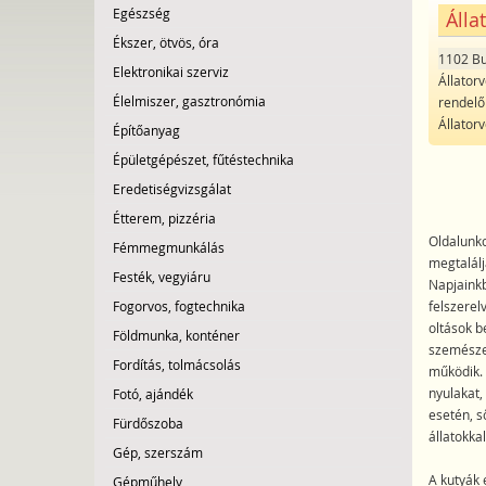
Egészség
Álla
Ékszer, ötvös, óra
1102 B
Elektronikai szerviz
Állatorv
Élelmiszer, gasztronómia
rendelőn
Állator
Építőanyag
Épületgépészet, fűtéstechnika
Eredetiségvizsgálat
Étterem, pizzéria
Oldalunko
Fémmegmunkálás
megtalálj
Festék, vegyiáru
Napjainkb
Fogorvos, fogtechnika
felszerelv
oltások b
Földmunka, konténer
szemészet
Fordítás, tolmácsolás
működik. 
nyulakat,
Fotó, ajándék
esetén, s
Fürdőszoba
állatokkal 
Gép, szerszám
A kutyák 
Gépműhely