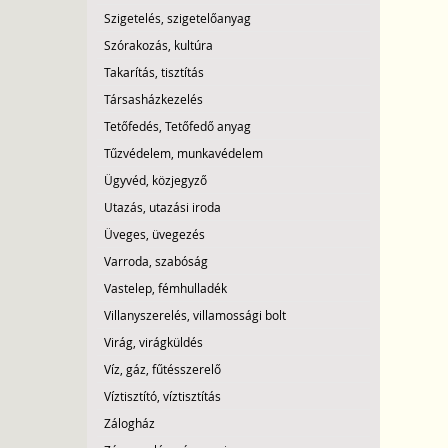
Szigetelés, szigetelőanyag
Szórakozás, kultúra
Takarítás, tisztítás
Társasházkezelés
Tetőfedés, Tetőfedő anyag
Tűzvédelem, munkavédelem
Ügyvéd, közjegyző
Utazás, utazási iroda
Üveges, üvegezés
Varroda, szabóság
Vastelep, fémhulladék
Villanyszerelés, villamossági bolt
Virág, virágküldés
Víz, gáz, fűtésszerelő
Víztisztító, víztisztítás
Zálogház