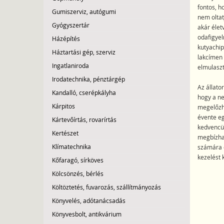
fontos, h
Gumiszerviz, autógumi
nem oltat
Gyógyszertár
akár élet
odafigyel
Házépítés
kutyachip
Háztartási gép, szerviz
lakcímen 
Ingatlaniroda
elmulasz
Irodatechnika, pénztárgép
Az állato
Kandalló, cserépkályha
hogy a ne
Kárpitos
megelőzhe
évente eg
Kártevőírtás, rovarírtás
kedvencün
Kertészet
megbízhat
Klímatechnika
számára ö
kezelést 
Kőfaragó, sírköves
Kölcsönzés, bérlés
Költöztetés, fuvarozás, szállítmányozás
Könyvelés, adótanácsadás
Könyvesbolt, antikvárium