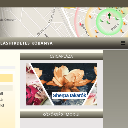
LÁSHIRDETÉS KŐBÁNYA
CSIGAPLÁZA
ől
Sherpa takarók
yán
hol
KÖZÖSSÉGI MODUL