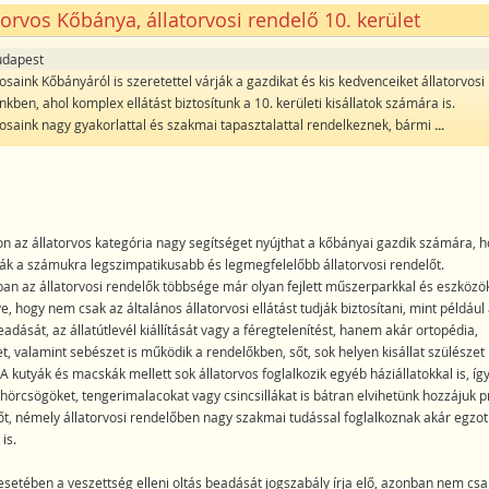
torvos Kőbánya, állatorvosi rendelő 10. kerület
udapest
osaink Kőbányáról is szeretettel várják a gazdikat és kis kedvenceiket állatorvosi
kben, ahol komplex ellátást biztosítunk a 10. kerületi kisállatok számára is.
vosaink nagy gyakorlattal és szakmai tapasztalattal rendelkeznek, bármi
...
n az állatorvos kategória nagy segítséget nyújthat a kőbányai gazdik számára, 
ák a számukra legszimpatikusabb és legmegfelelőbb állatorvosi rendelőt.
an az állatorvosi rendelők többsége már olyan fejlett műszerparkkal és eszközö
e, hogy nem csak az általános állatorvosi ellátást tudják biztosítani, mint például
eadását, az állatútlevél kiállítását vagy a féregtelenítést, hanem akár ortopédia,
, valamint sebészet is működik a rendelőkben, sőt, sok helyen kisállat szülészet 
A kutyák és macskák mellett sok állatorvos foglalkozik egyéb háziállatokkal is, íg
 hörcsögöket, tengerimalacokat vagy csincsillákat is bátran elvihetünk hozzájuk 
őt, némely állatorvosi rendelőben nagy szakmai tudással foglalkoznak akár egzot
is.
esetében a veszettség elleni oltás beadását jogszabály írja elő, azonban nem csa