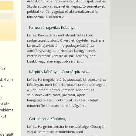
Autósboltunkban Volkswagen, Audi, Opel, Seat és
Skoda autóalkatrészeket és kiegészítő termékeket,
például kenőanyagokat és akkumulátoroat is
...
találhatnak X. kerületi v
Karosszériajavítás Kőbánya,...
Leírás: Karosszériás műhelyünk teljes körű
szolgáltatást biztosít X. kerületi ügyfelei részére, a
karosszériajavítástól, horpadásjavítástól az
autófényezésig, de biztosítási kárügyintézés
esetén is rendelkezésre állunk. Amennyiben
...
kisebb vagy akár nagyobb sérülés
hogy
Kárpitos Kőbánya, bútorkárpitozás...
kkel van
Leírás: Ha megbízható és tapasztalt kárpitost keres
Kőbányán, mert bútorkárpitozásra van szüksége a
 az
X. kerületben, bátran keressen. Modern- és
stílbútorok áthúzását, javítását, ajtók
is
hangszigetelését, bőrbútorok javítását - tehát
y akár
...
mindenféle kárpitos munkát végzün
probléma
ikus
Gerinctorna Kőbánya,...
Leírás: Ha gerinctornára lenne szüksége Kőbányán,
várjuk szeretettel termünkben, ahol
k emiatt