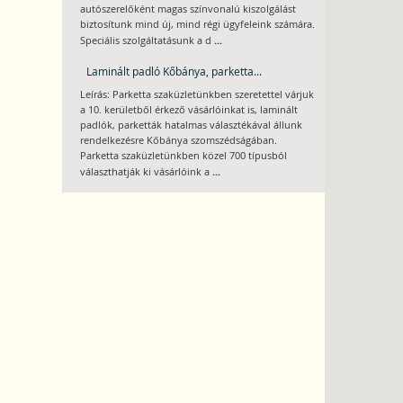
autószerelőként magas színvonalú kiszolgálást
biztosítunk mind új, mind régi ügyfeleink számára.
...
Speciális szolgáltatásunk a d
Laminált padló Kőbánya, parketta...
Leírás: Parketta szaküzletünkben szeretettel várjuk
a 10. kerületből érkező vásárlóinkat is, laminált
padlók, parketták hatalmas választékával állunk
rendelkezésre Kőbánya szomszédságában.
Parketta szaküzletünkben közel 700 típusból
...
választhatják ki vásárlóink a