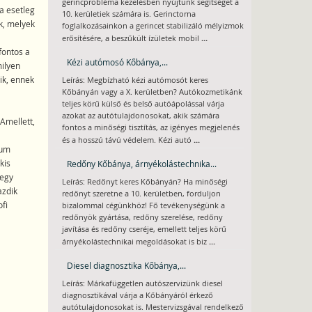
gerincprobléma kezelésben nyújtunk segítséget a
a esetleg
10. kerületiek számára is. Gerinctorna
k, melyek
foglalkozásainkon a gerincet stabilizáló mélyizmok
...
erősítésére, a beszűkült ízületek mobil
fontos a
Kézi autómosó Kőbánya,...
milyen
ik, ennek
Leírás: Megbízható kézi autómosót keres
Kőbányán vagy a X. kerületben? Autókozmetikánk
teljes körű külső és belső autóápolással várja
azokat az autótulajdonosokat, akik számára
 Amellett,
fontos a minőségi tisztítás, az igényes megjelenés
...
és a hosszú távú védelem. Kézi autó
mum
kis
Redőny Kőbánya, árnyékolástechnika...
 egy
Leírás: Redőnyt keres Kőbányán? Ha minőségi
azdik
redőnyt szeretne a 10. kerületben, forduljon
fi
bizalommal cégünkhöz! Fő tevékenységünk a
redőnyök gyártása, redőny szerelése, redőny
javítása és redőny cseréje, emellett teljes körű
...
árnyékolástechnikai megoldásokat is biz
Diesel diagnosztika Kőbánya,...
Leírás: Márkafüggetlen autószervizünk diesel
diagnosztikával várja a Kőbányáról érkező
autótulajdonosokat is. Mestervizsgával rendelkező