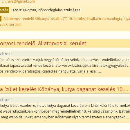
chiruvet@gmail.com
artás
H-V: 8:00-22:00, Időpontfoglalás szükséges!
k
Állatorvosi rendelő Kőbánya
,
kisállat CT 10. kerület
,
kisállat traumatológia
,
kisá
et X. kerület
torvosi rendelő, állatorvos X. kerület
udapest
ületből is szeretettel várjuk négylábú pácienseinket állatorvosi rendelőnkbe, ahol
kmai tapasztalattal rendelkező állatorvosok biztosítják a kisállatok gyógyulását.
osi rendelőnk barátságos, családias hangulattal várja a kisáll
...
a ízület kezelés Kőbánya, kutya daganat kezelés 10....
udapest
utya ízület kezelésre, illetve kutya daganat kezelésre is kínál különféle termékek
t webáruházunkban könnyedén megrendelhetnek 10. kerületi vásárlóink. Bátra
e meg weboldalunkat, amennyiben Kőbányán olyan természetes alapanyagokb
...