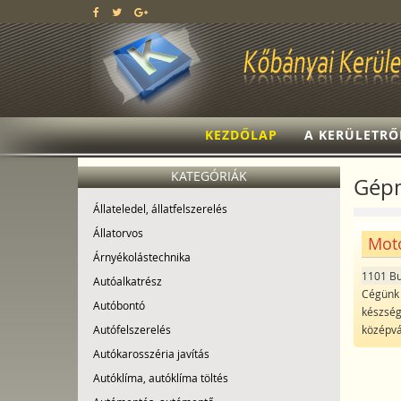
KEZDŐLAP
A KERÜLETRŐ
KATEGÓRIÁK
Gép
Állateledel, állatfelszerelés
Állatorvos
Moto
Árnyékolástechnika
1101 B
Autóalkatrész
Cégünk a
Autóbontó
készség
középvá
Autófelszerelés
Autókarosszéria javítás
Autóklíma, autóklíma töltés