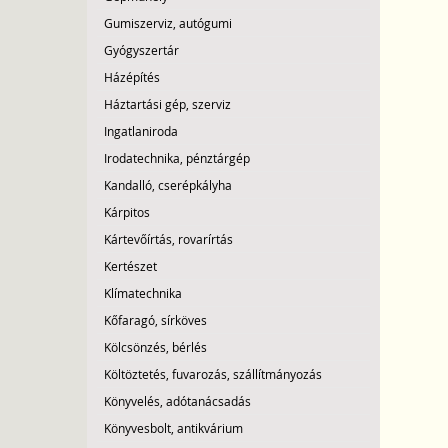
Gumiszerviz, autógumi
Gyógyszertár
Házépítés
Háztartási gép, szerviz
Ingatlaniroda
Irodatechnika, pénztárgép
Kandalló, cserépkályha
Kárpitos
Kártevőírtás, rovarírtás
Kertészet
Klímatechnika
Kőfaragó, sírköves
Kölcsönzés, bérlés
Költöztetés, fuvarozás, szállítmányozás
Könyvelés, adótanácsadás
Könyvesbolt, antikvárium