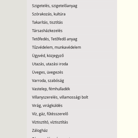
Szigetelés, szigetelőanyag
Szórakozás, kultúra
Takarítás, tisztítás
Társasházkezelés
Tetőfedés, Tetőfedő anyag
Tűzvédelem, munkavédelem
Ügyvéd, közjegyző
Utazás, utazási iroda
Üveges, üvegezés
Varroda, szabóság
Vastelep, fémhulladék
Villanyszerelés, villamossági bolt
Virág, virágküldés
Víz, gáz, fűtésszerelő
Víztisztító, víztisztítás
Zálogház