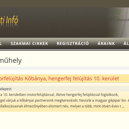
L
SZAKMAI CIKKEK
REGISZTRÁCIÓ
ÁRAINK
ÁL
műhely
rfelújítás Kőbánya, hengerfej felújítás 10. kerület
udapest
 10. kerületben motorfelújítással, illetve hengerfej felújítással foglalkozik,
gel várjuk a kőbányai partnereink megkeresését. Nevünk a magyar gépipar kis- 
llalkozásainak élmezőnyében elismert név, melyet a több, mint ötven éves t
...