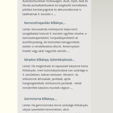
Autósboltunkban Volkswagen, Audi, Opel, Seat és
Skoda autóalkatrészeket és kiegészítő termékeket,
például kenőanyagokat és akkumulátoroat is
...
találhatnak X. kerületi v
Karosszériajavítás Kőbánya,...
Leírás: Karosszériás műhelyünk teljes körű
szolgáltatást biztosít X. kerületi ügyfelei részére, a
karosszériajavítástól, horpadásjavítástól az
autófényezésig, de biztosítási kárügyintézés
esetén is rendelkezésre állunk. Amennyiben
...
kisebb vagy akár nagyobb sérülés
Kárpitos Kőbánya, bútorkárpitozás...
Leírás: Ha megbízható és tapasztalt kárpitost keres
Kőbányán, mert bútorkárpitozásra van szüksége a
X. kerületben, bátran keressen. Modern- és
stílbútorok áthúzását, javítását, ajtók
hangszigetelését, bőrbútorok javítását - tehát
...
mindenféle kárpitos munkát végzün
Gerinctorna Kőbánya,...
Leírás: Ha gerinctornára lenne szüksége Kőbányán,
várjuk szeretettel termünkben, ahol