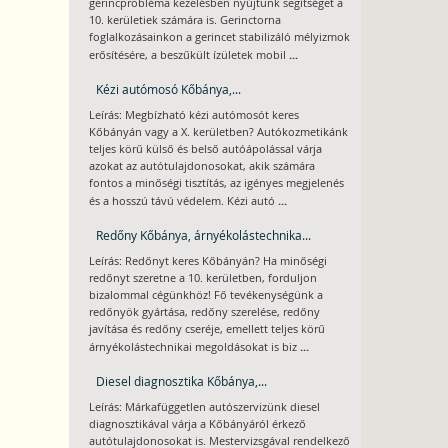
gerincprobléma kezelésben nyújtunk segítséget a
10. kerületiek számára is. Gerinctorna
foglalkozásainkon a gerincet stabilizáló mélyizmok
...
erősítésére, a beszűkült ízületek mobil
Kézi autómosó Kőbánya,...
Leírás: Megbízható kézi autómosót keres
Kőbányán vagy a X. kerületben? Autókozmetikánk
teljes körű külső és belső autóápolással várja
azokat az autótulajdonosokat, akik számára
fontos a minőségi tisztítás, az igényes megjelenés
...
és a hosszú távú védelem. Kézi autó
Redőny Kőbánya, árnyékolástechnika...
Leírás: Redőnyt keres Kőbányán? Ha minőségi
redőnyt szeretne a 10. kerületben, forduljon
bizalommal cégünkhöz! Fő tevékenységünk a
redőnyök gyártása, redőny szerelése, redőny
javítása és redőny cseréje, emellett teljes körű
...
árnyékolástechnikai megoldásokat is biz
Diesel diagnosztika Kőbánya,...
Leírás: Márkafüggetlen autószervizünk diesel
diagnosztikával várja a Kőbányáról érkező
autótulajdonosokat is. Mestervizsgával rendelkező