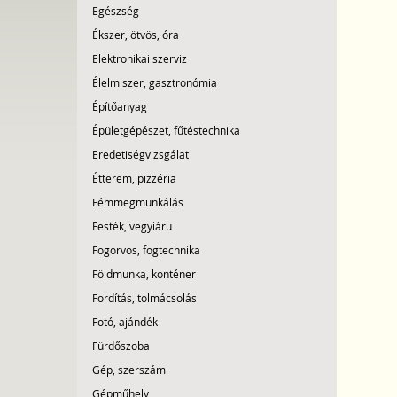
Egészség
Ékszer, ötvös, óra
Elektronikai szerviz
Élelmiszer, gasztronómia
Építőanyag
Épületgépészet, fűtéstechnika
Eredetiségvizsgálat
Étterem, pizzéria
Fémmegmunkálás
Festék, vegyiáru
Fogorvos, fogtechnika
Földmunka, konténer
Fordítás, tolmácsolás
Fotó, ajándék
Fürdőszoba
Gép, szerszám
Gépműhely