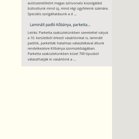
autószerelőként magas színvonalú kiszolgálást
biztosítunk mind új, mind régi ügyfeleink számára.
...
Speciális szolgáltatásunk a d
Laminált padló Kőbánya, parketta...
Leírás: Parketta szaküzletünkben szeretettel várjuk
a 10. kerületből érkező vásárlóinkat is, laminált
padlók, parketták hatalmas választékával állunk
rendelkezésre Kőbánya szomszédságában.
Parketta szaküzletünkben közel 700 típusból
...
választhatják ki vásárlóink a