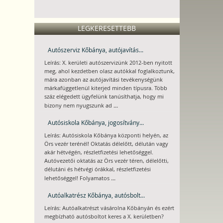
LEGKERESETTEBB
Autószerviz Kőbánya, autójavítás...
Leírás: X. kerületi autószervizünk 2012-ben nyitott
meg, ahol kezdetben olasz autókkal foglalkoztunk,
mára azonban az autójavítási tevékenységünk
márkafüggetlenül kiterjed minden típusra. Több
száz elégedett ügyfelünk tanúsíthatja, hogy mi
...
bizony nem nyugszunk ad
Autósiskola Kőbánya, jogosítvány...
Leírás: Autósiskola Kőbánya központi helyén, az
Örs vezér terénél! Oktatás délelőtt, délután vagy
akár hétvégén, részletfizetési lehetőséggel.
Autóvezetői oktatás az Örs vezér téren, délelőtti,
délutáni és hétvégi órákkal, részletfizetési
...
lehetőséggel! Folyamatos
Autóalkatrész Kőbánya, autósbolt...
Leírás: Autóalkatrészt vásárolna Kőbányán és ezért
megbízható autósboltot keres a X. kerületben?