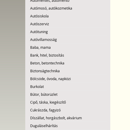
Autómentés, autómentő
Autómosó, autókozmetika
Autósiskola
Autószerviz
Autótuning
Autóvillamosság
Baba, mama
Bank, hitel, biztosítás
Beton, betontechnika
Biztonságtechnika
Bölcsöde, óvoda, napközi
Burkolat
Bútor, bútorüzlet
Cipő, táska, kiegészítő
Cukrászda, fagyizó
Díszállat, horgászbolt, akvárium
Duguláselhárítás