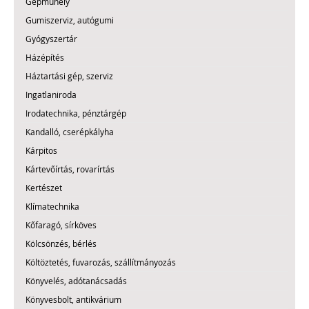
Gépműhely
Gumiszerviz, autógumi
Gyógyszertár
Házépítés
Háztartási gép, szerviz
Ingatlaniroda
Irodatechnika, pénztárgép
Kandalló, cserépkályha
Kárpitos
Kártevőírtás, rovarírtás
Kertészet
Klímatechnika
Kőfaragó, sírköves
Kölcsönzés, bérlés
Költöztetés, fuvarozás, szállítmányozás
Könyvelés, adótanácsadás
Könyvesbolt, antikvárium