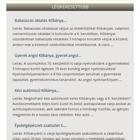
LEGKERESETTEBB
Babaúszás oktatás Kőbánya,...
Leírás: Babaúszás oktatással várjuk az érdeklődőket Kőbányán, valamint
csecsemőúszás oktatást is biztosítunk a X. kerületben. Kőbányai
uszodánkban babaúszás oktatásra 3 hónapos koruktól várjuk a kicsiket,
...
amikor már a kötelező védőoltásokkal rendelkeznek. A csecs
Gyerek angol Kőbánya, gyerek angol...
Leírás: A szomszédos 10. kerületből is várja nyelviskolánk a gyermekeket
3 hónapos kortól egészen 19 éves korukig angol nyelvtanulásra!
Nyelvtanfolyamainkon 4-8 fős csoportokban tanulnak a gyermekek
...
tapasztalt, gyermekcentrikus tanároktól. Az angol nyelvtanfolyam
Kézi autómosó Kőbánya,...
Leírás: Megbízható kézi autómosót keres Kőbányán vagy a X. kerületben?
Autókozmetikánk teljes körű külső és belső autóápolással várja azokat az
autótulajdonosokat, akik számára fontos a minőségi tisztítás, az igényes
...
megjelenés és a hosszú távú védelem. Kézi autó
Épületgépészeti szaküzlet X....
Leírás: Kőbányáról is várja épületgépészeti szaküzletünk a vásárlókat
több, mint 20 éve. Hiszem azt, hogy mindent a megfelelő szakboltban