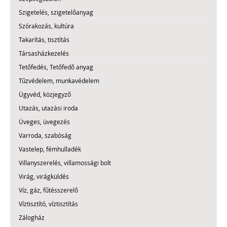
Szigetelés, szigetelőanyag
Szórakozás, kultúra
Takarítás, tisztítás
Társasházkezelés
Tetőfedés, Tetőfedő anyag
Tűzvédelem, munkavédelem
Ügyvéd, közjegyző
Utazás, utazási iroda
Üveges, üvegezés
Varroda, szabóság
Vastelep, fémhulladék
Villanyszerelés, villamossági bolt
Virág, virágküldés
Víz, gáz, fűtésszerelő
Víztisztító, víztisztítás
Zálogház