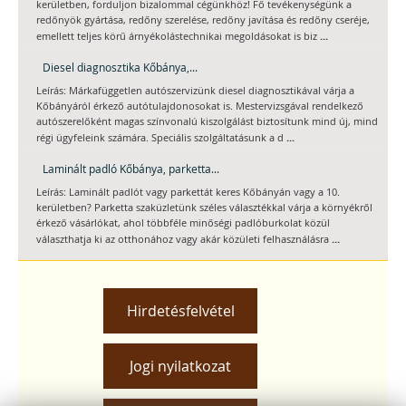
kerületben, forduljon bizalommal cégünkhöz! Fő tevékenységünk a
redőnyök gyártása, redőny szerelése, redőny javítása és redőny cseréje,
...
emellett teljes körű árnyékolástechnikai megoldásokat is biz
Diesel diagnosztika Kőbánya,...
Leírás: Márkafüggetlen autószervizünk diesel diagnosztikával várja a
Kőbányáról érkező autótulajdonosokat is. Mestervizsgával rendelkező
autószerelőként magas színvonalú kiszolgálást biztosítunk mind új, mind
...
régi ügyfeleink számára. Speciális szolgáltatásunk a d
Laminált padló Kőbánya, parketta...
Leírás: Laminált padlót vagy parkettát keres Kőbányán vagy a 10.
kerületben? Parketta szaküzletünk széles választékkal várja a környékről
érkező vásárlókat, ahol többféle minőségi padlóburkolat közül
...
választhatja ki az otthonához vagy akár közületi felhasználásra
Hirdetésfelvétel
Jogi nyilatkozat