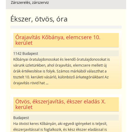
Zárszerelés, zárszerviz
Ékszer, ötvös, óra
Órajavítás Kőbánya, elemcsere 10.
kerület
1142 Budapest
Kőbányai óratulajdonosokat és leendő óratulajdonosokat is
várunk üzletünkben, ahol órajavítás, elemcsere mellett új
órák értékesítése is folyik. Számos márkából választhat a
tisztelt 10. kerületi vásárló, különböző árkategóriákban! Az
órajavítás rövid hat
...
Ötvös, ékszerjavítás, ékszer eladás X.
kerület
Budapest
Ha ötvöst keres Kőbányán, aki egyedi igényeket is teljesít,
ékszerjavítással is foglalkozik, és kész ékszer eladással is