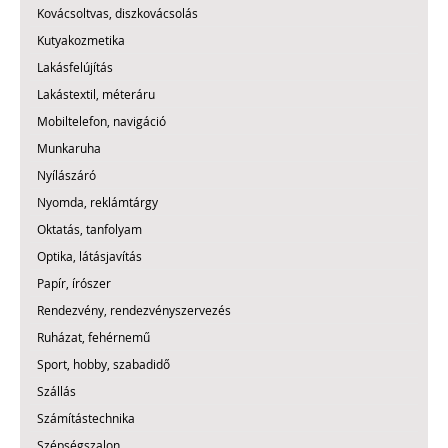
Kovácsoltvas, diszkovácsolás
Kutyakozmetika
Lakásfelújítás
Lakástextil, méteráru
Mobiltelefon, navigáció
Munkaruha
Nyílászáró
Nyomda, reklámtárgy
Oktatás, tanfolyam
Optika, látásjavítás
Papír, írószer
Rendezvény, rendezvényszervezés
Ruházat, fehérnemű
Sport, hobby, szabadidő
Szállás
Számítástechnika
Szépségszalon