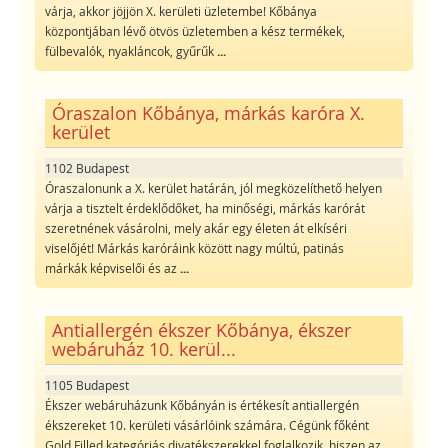
várja, akkor jöjjön X. kerületi üzletembe! Kőbánya
központjában lévő ötvös üzletemben a kész termékek,
fülbevalók, nyakláncok, gyűrűk
...
Óraszalon Kőbánya, márkás karóra X.
kerület
1102 Budapest
Óraszalonunk a X. kerület határán, jól megközelíthető helyen
várja a tisztelt érdeklődőket, ha minőségi, márkás karórát
szeretnének vásárolni, mely akár egy életen át elkíséri
viselőjét! Márkás karóráink között nagy múltú, patinás
márkák képviselői és az
...
Antiallergén ékszer Kőbánya, ékszer
webáruház 10. kerül...
1105 Budapest
Ékszer webáruházunk Kőbányán is értékesít antiallergén
ékszereket 10. kerületi vásárlóink számára. Cégünk főként
Gold Filled kategóriás divatékszerekkel foglalkozik, hiszen az