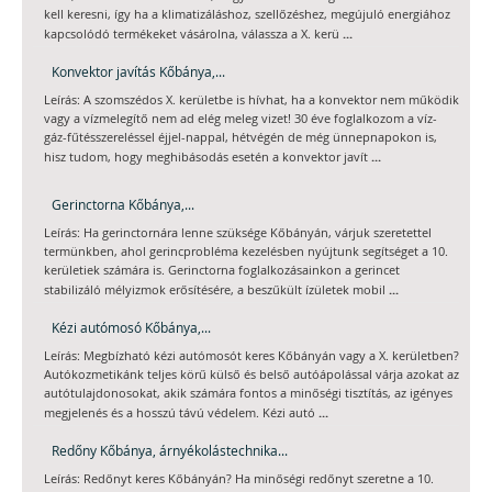
kell keresni, így ha a klimatizáláshoz, szellőzéshez, megújuló energiához
...
kapcsolódó termékeket vásárolna, válassza a X. kerü
Konvektor javítás Kőbánya,...
Leírás: A szomszédos X. kerületbe is hívhat, ha a konvektor nem működik
vagy a vízmelegítő nem ad elég meleg vizet! 30 éve foglalkozom a víz-
gáz-fűtésszereléssel éjjel-nappal, hétvégén de még ünnepnapokon is,
...
hisz tudom, hogy meghibásodás esetén a konvektor javít
Gerinctorna Kőbánya,...
Leírás: Ha gerinctornára lenne szüksége Kőbányán, várjuk szeretettel
termünkben, ahol gerincprobléma kezelésben nyújtunk segítséget a 10.
kerületiek számára is. Gerinctorna foglalkozásainkon a gerincet
...
stabilizáló mélyizmok erősítésére, a beszűkült ízületek mobil
Kézi autómosó Kőbánya,...
Leírás: Megbízható kézi autómosót keres Kőbányán vagy a X. kerületben?
Autókozmetikánk teljes körű külső és belső autóápolással várja azokat az
autótulajdonosokat, akik számára fontos a minőségi tisztítás, az igényes
...
megjelenés és a hosszú távú védelem. Kézi autó
Redőny Kőbánya, árnyékolástechnika...
Leírás: Redőnyt keres Kőbányán? Ha minőségi redőnyt szeretne a 10.