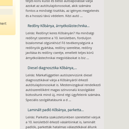
teljes körű külső és belső autóápolással várja
azokat az autótulajdonosokat, akik számára
fontos a minőségi tisztítás, az igényes megjelenés
...
és a hosszú távú védelem. Kézi autó
nert
Redőny Kőbánya, árnyékolástechnika...
Leírás: Redőnyt keres Kőbányán? Ha minőségi
redőnyt szeretne a 10. kerületben, forduljon
bizalommal cégünkhöz! Fő tevékenységünk a
redőnyök gyártása, redőny szerelése, redőny
javítása és redőny cseréje, emellett teljes körű
...
árnyékolástechnikai megoldásokat is biz
Diesel diagnosztika Kőbánya,...
Leírás: Márkafüggetlen autószervizünk diesel
diagnosztikával várja a Kőbányáról érkező
autótulajdonosokat is. Mestervizsgával rendelkező
autószerelőként magas színvonalú kiszolgálást
biztosítunk mind új, mind régi ügyfeleink számára.
...
Speciális szolgáltatásunk a d
Laminált padló Kőbánya, parketta...
Leírás: Parketta szaküzletünkben szeretettel várjuk
a 10. kerületből érkező vásárlóinkat is, laminált
padlók, parketták hatalmas választékával állunk