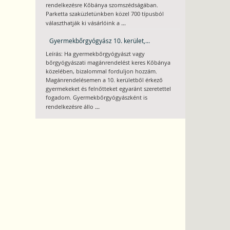
rendelkezésre Kőbánya szomszédságában.
Parketta szaküzletünkben közel 700 típusból
...
választhatják ki vásárlóink a
Gyermekbőrgyógyász 10. kerület,...
Leírás: Ha gyermekbőrgyógyászt vagy
bőrgyógyászati magánrendelést keres Kőbánya
közelében, bizalommal forduljon hozzám.
Magánrendelésemen a 10. kerületből érkező
gyermekeket és felnőtteket egyaránt szeretettel
fogadom. Gyermekbőrgyógyászként is
...
rendelkezésre állo