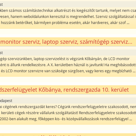
st
kben számos számítástechnikai alkatrészt és kiegészítőt tartunk, melyet nem cs
esen, hanem weboldalunkon keresztül is megrendelhet. Szerviz szolgáltatással i
a hozzánk betérőket, bármilyen probléma esetén, akár hardveres, akár szof
...
monitor szerviz, laptop szerviz, számítógép szerviz...
st
gép szervizünkben, laptop szervizelést is végzünk Kőbányán, de LCD monitor
ként is állunk rendelkezésre. A X. kerületben háznál is javítunk! Ha meghibásodott
 és LCD monitor szervizre van szüksége sürgősen, vagy keres egy megbízható
...
szerfelügyelet Kőbánya, rendszergazda 10. kerület
udapest
i cégének rendszergazdát keres? Cégünk rendszerfelügyeletre szakosodott, ne
. kerületi cégek részére vállalunk szolgáltatást! Rendszerfelügyeletre szakosodot
2002-ben alakult meg, főképpen kis- és középvállalkozások rendszerfelügyel
...