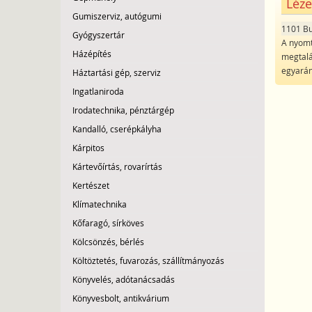
Léze
Gumiszerviz, autógumi
1101 B
Gyógyszertár
A nyomt
Házépítés
megtalá
egyarán
Háztartási gép, szerviz
Ingatlaniroda
Irodatechnika, pénztárgép
Kandalló, cserépkályha
Kárpitos
Kártevőírtás, rovarírtás
Kertészet
Klímatechnika
Kőfaragó, sírköves
Kölcsönzés, bérlés
Költöztetés, fuvarozás, szállítmányozás
Könyvelés, adótanácsadás
Könyvesbolt, antikvárium