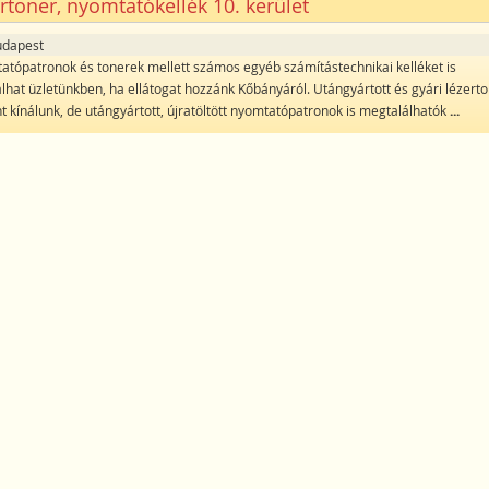
rtoner, nyomtatókellék 10. kerület
udapest
atópatronok és tonerek mellett számos egyéb számítástechnikai kelléket is
lhat üzletünkben, ha ellátogat hozzánk Kőbányáról. Utángyártott és gyári lézerto
t kínálunk, de utángyártott, újratöltött nyomtatópatronok is megtalálhatók
...