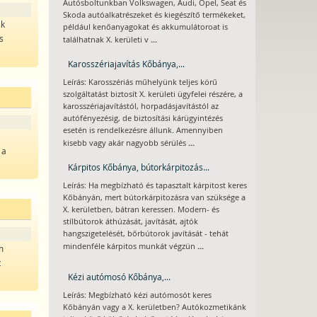
Autósboltunkban Volkswagen, Audi, Opel, Seat és
Skoda autóalkatrészeket és kiegészítő termékeket,
ak
például kenőanyagokat és akkumulátoroat is
s
...
találhatnak X. kerületi v
Karosszériajavítás Kőbánya,...
Leírás: Karosszériás műhelyünk teljes körű
szolgáltatást biztosít X. kerületi ügyfelei részére, a
karosszériajavítástól, horpadásjavítástól az
autófényezésig, de biztosítási kárügyintézés
esetén is rendelkezésre állunk. Amennyiben
...
kisebb vagy akár nagyobb sérülés
 a
Kárpitos Kőbánya, bútorkárpitozás...
Leírás: Ha megbízható és tapasztalt kárpitost keres
Kőbányán, mert bútorkárpitozásra van szüksége a
X. kerületben, bátran keressen. Modern- és
stílbútorok áthúzását, javítását, ajtók
hangszigetelését, bőrbútorok javítását - tehát
...
mindenféle kárpitos munkát végzün
m
t
Kézi autómosó Kőbánya,...
Leírás: Megbízható kézi autómosót keres
Kőbányán vagy a X. kerületben? Autókozmetikánk