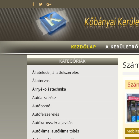
KEZDŐLAP
A KERÜLETRŐ
KATEGÓRIÁK
Szám
Állateledel, állatfelszerelés
Állatorvos
Szám
Árnyékolástechnika
Autóalkatrész
Autóbontó
Autófelszerelés
Autókarosszéria javítás
Mobilt
Autóklíma, autóklíma töltés