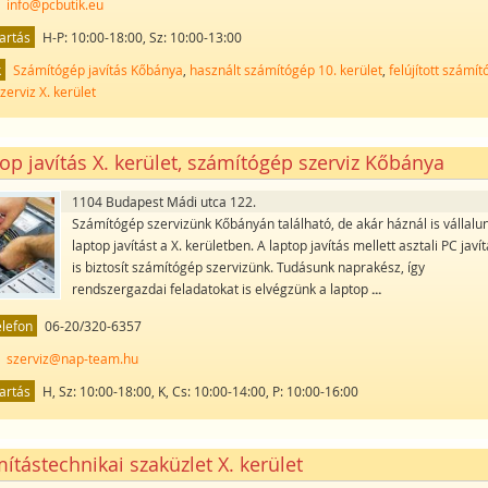
info@pcbutik.eu
artás
H-P: 10:00-18:00, Sz: 10:00-13:00
k
Számítógép javítás Kőbánya
,
használt számítógép 10. kerület
,
felújított számí
zerviz X. kerület
op javítás X. kerület, számítógép szerviz Kőbánya
1104 Budapest Mádi utca 122.
Számítógép szervizünk Kőbányán található, de akár háznál is vállalu
laptop javítást a X. kerületben. A laptop javítás mellett asztali PC javít
is biztosít számítógép szervizünk. Tudásunk naprakész, így
rendszergazdai feladatokat is elvégzünk a laptop
...
elefon
06-20/320-6357
szerviz@nap-team.hu
artás
H, Sz: 10:00-18:00, K, Cs: 10:00-14:00, P: 10:00-16:00
ítástechnikai szaküzlet X. kerület