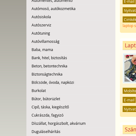
Autómentés, autómentő
E-mail
Autómosó, autókozmetika
Nyitvat
Autósiskola
Cimké
Autószerviz
laptop s
Autótuning
Autóvillamosság
Lapt
Baba, mama
Bank, hitel, biztosítás
Beton, betontechnika
Biztonságtechnika
Bölcsöde, óvoda, napközi
Burkolat
Mobilt
Bútor, bútorüzlet
E-mail
Cipő, táska, kiegészítő
Nyitvat
Cukrászda, fagyizó
Díszállat, horgászbolt, akvárium
Szám
Duguláselhárítás