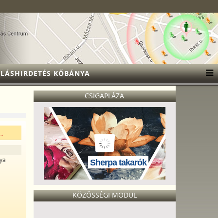
LÁSHIRDETÉS KŐBÁNYA
CSIGAPLÁZA
.
nya
Sherpa takarók
KÖZÖSSÉGI MODUL