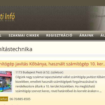
L
SZAKMAI CIKKEK
REGISZTRÁCIÓ
ÁRAINK
ÁL
ítástechnika
ítógép javítás Kőbánya, használt számítógép 10. ker..
1173 Budapest Pesti út 52. (üzletsor)
Cégünk nagy szakmai tapasztalattal vállal számítógép javítást Kőbá
közelében, emellett használt számítógépek forgalmazásával is
rendelkezésre állunk a 10. kerület közelében. Ha megbízható
számítógép szervizt keres, rövid határidővel és korrekt árakon v
...
elefon
06-70/885-8505