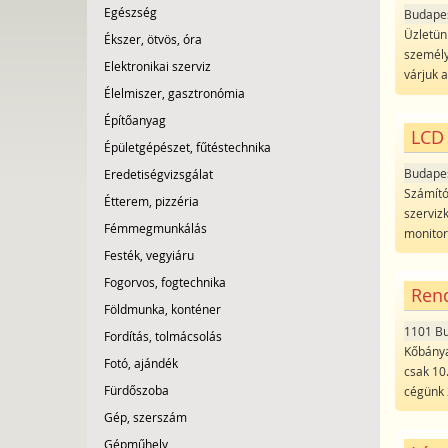
Egészség
Budape
Üzletün
Ékszer, ötvös, óra
személy
Elektronikai szerviz
várjuk 
Élelmiszer, gasztronómia
Építőanyag
LCD 
Épületgépészet, fűtéstechnika
Budape
Eredetiségvizsgálat
Számító
Étterem, pizzéria
szerviz
Fémmegmunkálás
monitor
Festék, vegyiáru
Fogorvos, fogtechnika
Rend
Földmunka, konténer
1101 B
Fordítás, tolmácsolás
Kőbánya
Fotó, ajándék
csak 10
Fürdőszoba
cégünk 
Gép, szerszám
Gépműhely