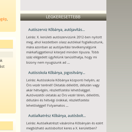
LEGKERESETTEBB
tógép
,
Autószerviz Kőbánya, autójavítás...
Leírás: X. kerületi autószervizünk 2012-ben nyitott
meg, ahol kezdetben olasz autókkal foglalkoztunk,
mára azonban az autójavítási tevékenységünk
márkafüggetlenül kiterjed minden típusra. Több
száz elégedett ügyfelünk tanúsíthatja, hogy mi
nk
...
bizony nem nyugszunk ad
ást
Autósiskola Kőbánya, jogosítvány...
Leírás: Autósiskola Kőbánya központi helyén, az
Örs vezér terénél! Oktatás délelőtt, délután vagy
akár hétvégén, részletfizetési lehetőséggel.
Autóvezetői oktatás az Örs vezér téren, délelőtti,
délutáni és hétvégi órákkal, részletfizetési
...
lehetőséggel! Folyamatos
Autóalkatrész Kőbánya, autósbolt...
Leírás: Autóalkatrészt vásárolna Kőbányán és ezért
megbízható autósboltot keres a X. kerületben?