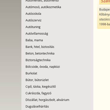
Szál
Autómentés, autómentő
Autómosó, autókozmetika
Budape
Autósiskola
Kőbányai
utazáss
Autószerviz
1998-ba
Autótuning
Autóvillamosság
Baba, mama
Bank, hitel, biztosítás
Beton, betontechnika
Biztonságtechnika
Bölcsöde, óvoda, napközi
Burkolat
Bútor, bútorüzlet
Cipő, táska, kiegészítő
Cukrászda, fagyizó
Díszállat, horgászbolt, akvárium
Duguláselhárítás