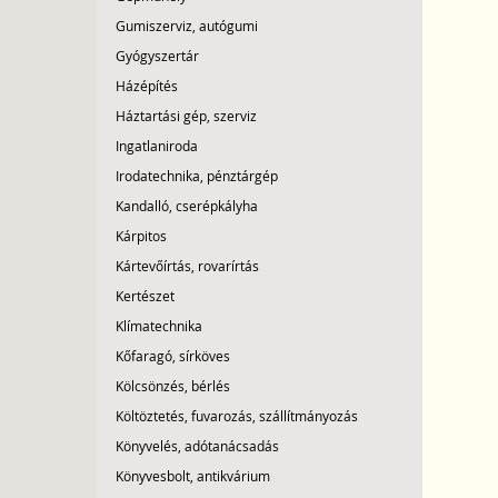
Gumiszerviz, autógumi
Gyógyszertár
Házépítés
Háztartási gép, szerviz
Ingatlaniroda
Irodatechnika, pénztárgép
Kandalló, cserépkályha
Kárpitos
Kártevőírtás, rovarírtás
Kertészet
Klímatechnika
Kőfaragó, sírköves
Kölcsönzés, bérlés
Költöztetés, fuvarozás, szállítmányozás
Könyvelés, adótanácsadás
Könyvesbolt, antikvárium