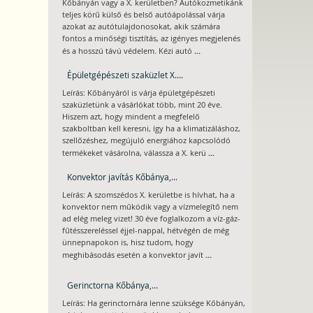
Kőbányán vagy a X. kerületben? Autókozmetikánk
teljes körű külső és belső autóápolással várja
azokat az autótulajdonosokat, akik számára
fontos a minőségi tisztítás, az igényes megjelenés
...
és a hosszú távú védelem. Kézi autó
Épületgépészeti szaküzlet X....
Leírás: Kőbányáról is várja épületgépészeti
szaküzletünk a vásárlókat több, mint 20 éve.
Hiszem azt, hogy mindent a megfelelő
szakboltban kell keresni, így ha a klimatizáláshoz,
szellőzéshez, megújuló energiához kapcsolódó
...
termékeket vásárolna, válassza a X. kerü
Konvektor javítás Kőbánya,...
Leírás: A szomszédos X. kerületbe is hívhat, ha a
konvektor nem működik vagy a vízmelegítő nem
ad elég meleg vizet! 30 éve foglalkozom a víz-gáz-
fűtésszereléssel éjjel-nappal, hétvégén de még
ünnepnapokon is, hisz tudom, hogy
...
meghibásodás esetén a konvektor javít
Gerinctorna Kőbánya,...
Leírás: Ha gerinctornára lenne szüksége Kőbányán,