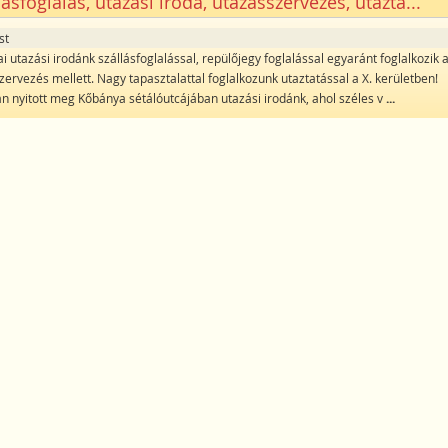
lásfoglalás, utazási iroda, utazásszervezés, utazta...
st
 utazási irodánk szállásfoglalással, repülőjegy foglalással egyaránt foglalkozik 
zervezés mellett. Nagy tapasztalattal foglalkozunk utaztatással a X. kerületben!
n nyitott meg Kőbánya sétálóutcájában utazási irodánk, ahol széles v
...