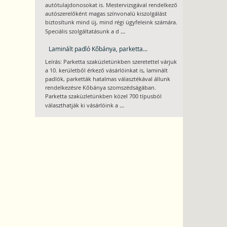
autótulajdonosokat is. Mestervizsgával rendelkező
autószerelőként magas színvonalú kiszolgálást
biztosítunk mind új, mind régi ügyfeleink számára.
...
Speciális szolgáltatásunk a d
Laminált padló Kőbánya, parketta...
Leírás: Parketta szaküzletünkben szeretettel várjuk
a 10. kerületből érkező vásárlóinkat is, laminált
padlók, parketták hatalmas választékával állunk
rendelkezésre Kőbánya szomszédságában.
Parketta szaküzletünkben közel 700 típusból
...
választhatják ki vásárlóink a