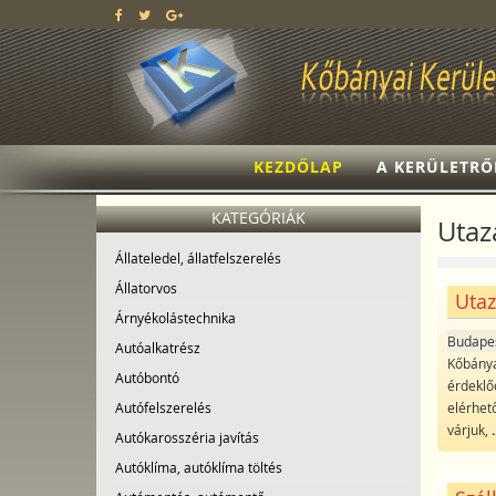
KEZDŐLAP
A KERÜLETRŐ
KATEGÓRIÁK
Utaz
Állateledel, állatfelszerelés
Állatorvos
Utaz
Árnyékolástechnika
Budape
Autóalkatrész
Kőbányai
Autóbontó
érdeklő
elérhet
Autófelszerelés
várjuk,
.
Autókarosszéria javítás
Autóklíma, autóklíma töltés