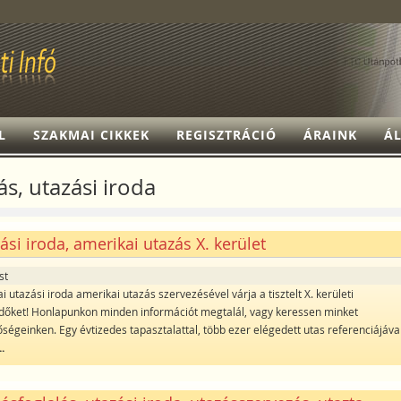
L
SZAKMAI CIKKEK
REGISZTRÁCIÓ
ÁRAINK
ÁL
ás, utazási iroda
ási iroda, amerikai utazás X. kerület
st
 utazási iroda amerikai utazás szervezésével várja a tisztelt X. kerületi
dőket! Honlapunkon minden információt megtalál, vagy keressen minket
őségeinken. Egy évtizedes tapasztalattal, több ezer elégedett utas referenciájáva
..