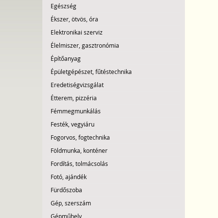
Egészség
Ékszer, ötvös, óra
Elektronikai szerviz
Élelmiszer, gasztronómia
Építőanyag
Épületgépészet, fűtéstechnika
Eredetiségvizsgálat
Étterem, pizzéria
Fémmegmunkálás
Festék, vegyiáru
Fogorvos, fogtechnika
Földmunka, konténer
Fordítás, tolmácsolás
Fotó, ajándék
Fürdőszoba
Gép, szerszám
Gépműhely