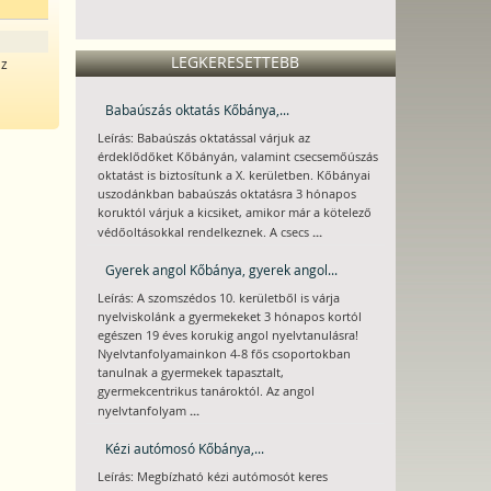
LEGKERESETTEBB
az
Babaúszás oktatás Kőbánya,...
Leírás: Babaúszás oktatással várjuk az
érdeklődőket Kőbányán, valamint csecsemőúszás
oktatást is biztosítunk a X. kerületben. Kőbányai
uszodánkban babaúszás oktatásra 3 hónapos
koruktól várjuk a kicsiket, amikor már a kötelező
...
védőoltásokkal rendelkeznek. A csecs
Gyerek angol Kőbánya, gyerek angol...
Leírás: A szomszédos 10. kerületből is várja
nyelviskolánk a gyermekeket 3 hónapos kortól
egészen 19 éves korukig angol nyelvtanulásra!
Nyelvtanfolyamainkon 4-8 fős csoportokban
tanulnak a gyermekek tapasztalt,
gyermekcentrikus tanároktól. Az angol
...
nyelvtanfolyam
Kézi autómosó Kőbánya,...
Leírás: Megbízható kézi autómosót keres