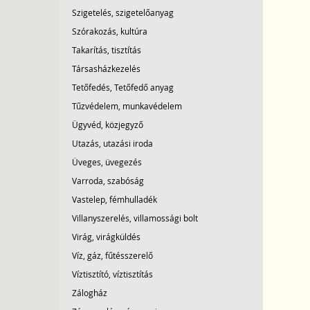
Szigetelés, szigetelőanyag
Szórakozás, kultúra
Takarítás, tisztítás
Társasházkezelés
Tetőfedés, Tetőfedő anyag
Tűzvédelem, munkavédelem
Ügyvéd, közjegyző
Utazás, utazási iroda
Üveges, üvegezés
Varroda, szabóság
Vastelep, fémhulladék
Villanyszerelés, villamossági bolt
Virág, virágküldés
Víz, gáz, fűtésszerelő
Víztisztító, víztisztítás
Zálogház