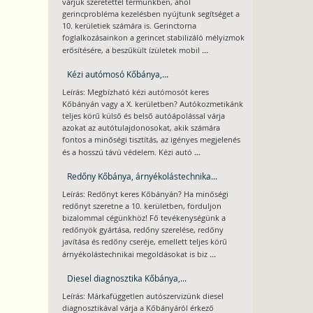
várjuk szeretettel termünkben, ahol
gerincprobléma kezelésben nyújtunk segítséget a
10. kerületiek számára is. Gerinctorna
foglalkozásainkon a gerincet stabilizáló mélyizmok
...
erősítésére, a beszűkült ízületek mobil
Kézi autómosó Kőbánya,...
Leírás: Megbízható kézi autómosót keres
Kőbányán vagy a X. kerületben? Autókozmetikánk
teljes körű külső és belső autóápolással várja
azokat az autótulajdonosokat, akik számára
fontos a minőségi tisztítás, az igényes megjelenés
...
és a hosszú távú védelem. Kézi autó
Redőny Kőbánya, árnyékolástechnika...
Leírás: Redőnyt keres Kőbányán? Ha minőségi
redőnyt szeretne a 10. kerületben, forduljon
bizalommal cégünkhöz! Fő tevékenységünk a
redőnyök gyártása, redőny szerelése, redőny
javítása és redőny cseréje, emellett teljes körű
...
árnyékolástechnikai megoldásokat is biz
Diesel diagnosztika Kőbánya,...
Leírás: Márkafüggetlen autószervizünk diesel
diagnosztikával várja a Kőbányáról érkező