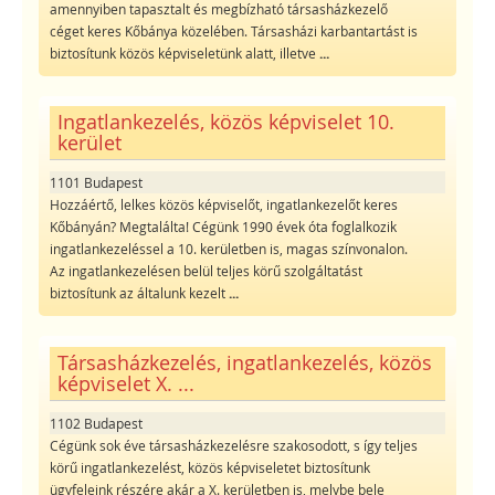
amennyiben tapasztalt és megbízható társasházkezelő
céget keres Kőbánya közelében. Társasházi karbantartást is
biztosítunk közös képviseletünk alatt, illetve
...
Ingatlankezelés, közös képviselet 10.
kerület
1101 Budapest
Hozzáértő, lelkes közös képviselőt, ingatlankezelőt keres
Kőbányán? Megtalálta! Cégünk 1990 évek óta foglalkozik
ingatlankezeléssel a 10. kerületben is, magas színvonalon.
Az ingatlankezelésen belül teljes körű szolgáltatást
biztosítunk az általunk kezelt
...
Társasházkezelés, ingatlankezelés, közös
képviselet X. ...
1102 Budapest
Cégünk sok éve társasházkezelésre szakosodott, s így teljes
körű ingatlankezelést, közös képviseletet biztosítunk
ügyfeleink részére akár a X. kerületben is, melybe bele