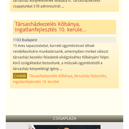
társasház könyvelésének feladata is. Társasházkezelői
csapatunkat 3 fő adminisztrát
...
Társasházkezelés Kőbánya,
ingatlanfejlesztés 10. kerüle...
1103 Budapest
15 éves tapasztalattal, korrekt ügyintézéssel állnak
rendelkezésére munkatársaink, amennyiben minket választ
társasház kezelési feladatok elvégzéséhez Kőbányán! Teljes
körű szolgáltatást biztosítunk, a műszaki ügyintézéstől a
társasház könyvelésig! Igény
...
Cimkék
Társasházkezelés Kőbánya
,
társasház fejlesztés
,
ingatlanfejlesztés 10. kerület
CSIGAPLÁZA