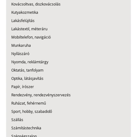
Kovácsoltvas, diszkovácsolás
Kutyakozmetika
Lakásfelújítás
Lakástextil, méteráru
Mobiltelefon, navigáció
Munkaruha
Nyílászáró
Nyomda, reklámtárgy
Oktatás, tanfolyam
Optika, látásjavítás
Papír, írószer
Rendezvény, rendezvényszervezés
Ruházat, fehérnemű
Sport, hobby, szabadidő
Szállás
Számítástechnika
Szépségszalon