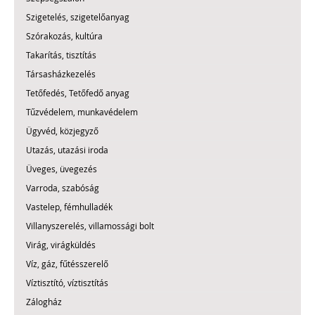
Szigetelés, szigetelőanyag
Szórakozás, kultúra
Takarítás, tisztítás
Társasházkezelés
Tetőfedés, Tetőfedő anyag
Tűzvédelem, munkavédelem
Ügyvéd, közjegyző
Utazás, utazási iroda
Üveges, üvegezés
Varroda, szabóság
Vastelep, fémhulladék
Villanyszerelés, villamossági bolt
Virág, virágküldés
Víz, gáz, fűtésszerelő
Víztisztító, víztisztítás
Zálogház