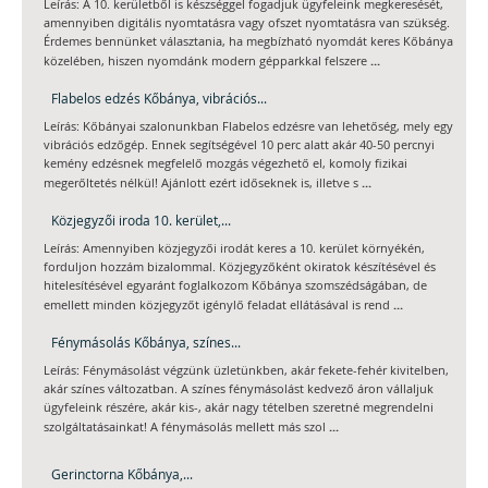
Leírás: A 10. kerületből is készséggel fogadjuk ügyfeleink megkeresését,
amennyiben digitális nyomtatásra vagy ofszet nyomtatásra van szükség.
Érdemes bennünket választania, ha megbízható nyomdát keres Kőbánya
...
közelében, hiszen nyomdánk modern gépparkkal felszere
Flabelos edzés Kőbánya, vibrációs...
Leírás: Kőbányai szalonunkban Flabelos edzésre van lehetőség, mely egy
vibrációs edzőgép. Ennek segítségével 10 perc alatt akár 40-50 percnyi
kemény edzésnek megfelelő mozgás végezhető el, komoly fizikai
...
megerőltetés nélkül! Ajánlott ezért időseknek is, illetve s
Közjegyzői iroda 10. kerület,...
Leírás: Amennyiben közjegyzői irodát keres a 10. kerület környékén,
forduljon hozzám bizalommal. Közjegyzőként okiratok készítésével és
hitelesítésével egyaránt foglalkozom Kőbánya szomszédságában, de
...
emellett minden közjegyzőt igénylő feladat ellátásával is rend
Fénymásolás Kőbánya, színes...
Leírás: Fénymásolást végzünk üzletünkben, akár fekete-fehér kivitelben,
akár színes változatban. A színes fénymásolást kedvező áron vállaljuk
ügyfeleink részére, akár kis-, akár nagy tételben szeretné megrendelni
...
szolgáltatásainkat! A fénymásolás mellett más szol
Gerinctorna Kőbánya,...