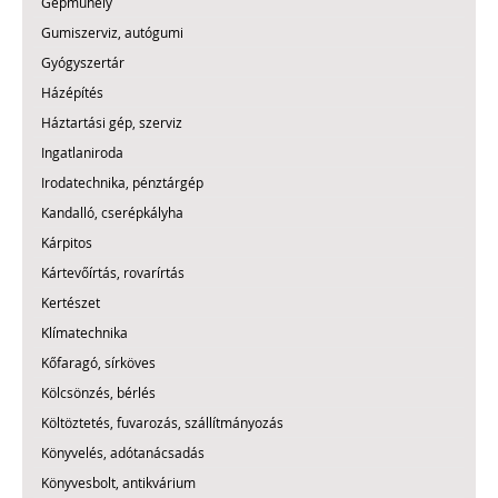
Gépműhely
Gumiszerviz, autógumi
Gyógyszertár
Házépítés
Háztartási gép, szerviz
Ingatlaniroda
Irodatechnika, pénztárgép
Kandalló, cserépkályha
Kárpitos
Kártevőírtás, rovarírtás
Kertészet
Klímatechnika
Kőfaragó, sírköves
Kölcsönzés, bérlés
Költöztetés, fuvarozás, szállítmányozás
Könyvelés, adótanácsadás
Könyvesbolt, antikvárium