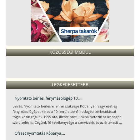
Sherpa takarók
KÖZÖSSÉGI MODUL
LEGKERESETTEBB
Nyomtató bérlés, fénymásológép 10....
Leírás: Nyomtató bérlésre lenne szüksége Kőbányán vagy esetleg
fénymásológépet keres a 10. kerületben? Irodagép bérbeadással
foglalkozik cégünk 1995 óta, illetve profilunkba tartozik az irodagép
...
szervizelés is. Cégünk fő tevékenysége a szervizelés és az értékesít
Ofszet nyomtatás Kőbánya,...