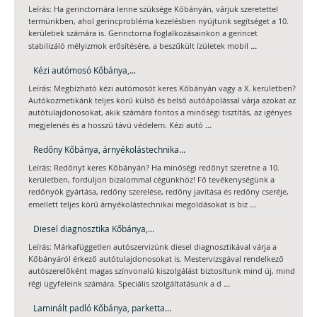
Leírás: Ha gerinctornára lenne szüksége Kőbányán, várjuk szeretettel
termünkben, ahol gerincprobléma kezelésben nyújtunk segítséget a 10.
kerületiek számára is. Gerinctorna foglalkozásainkon a gerincet
...
stabilizáló mélyizmok erősítésére, a beszűkült ízületek mobil
Kézi autómosó Kőbánya,...
Leírás: Megbízható kézi autómosót keres Kőbányán vagy a X. kerületben?
Autókozmetikánk teljes körű külső és belső autóápolással várja azokat az
autótulajdonosokat, akik számára fontos a minőségi tisztítás, az igényes
...
megjelenés és a hosszú távú védelem. Kézi autó
Redőny Kőbánya, árnyékolástechnika...
Leírás: Redőnyt keres Kőbányán? Ha minőségi redőnyt szeretne a 10.
kerületben, forduljon bizalommal cégünkhöz! Fő tevékenységünk a
redőnyök gyártása, redőny szerelése, redőny javítása és redőny cseréje,
...
emellett teljes körű árnyékolástechnikai megoldásokat is biz
Diesel diagnosztika Kőbánya,...
Leírás: Márkafüggetlen autószervizünk diesel diagnosztikával várja a
Kőbányáról érkező autótulajdonosokat is. Mestervizsgával rendelkező
autószerelőként magas színvonalú kiszolgálást biztosítunk mind új, mind
...
régi ügyfeleink számára. Speciális szolgáltatásunk a d
Laminált padló Kőbánya, parketta...