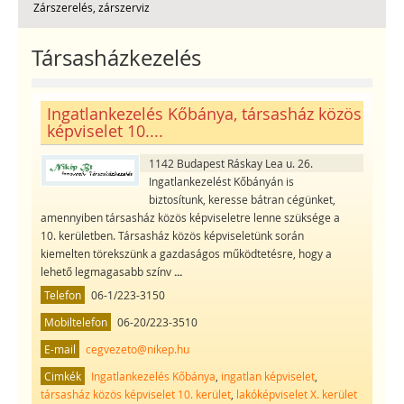
Zárszerelés, zárszerviz
Társasházkezelés
Ingatlankezelés Kőbánya, társasház közös
képviselet 10....
1142 Budapest Ráskay Lea u. 26.
Ingatlankezelést Kőbányán is
biztosítunk, keresse bátran cégünket,
amennyiben társasház közös képviseletre lenne szüksége a
10. kerületben. Társasház közös képviseletünk során
kiemelten törekszünk a gazdaságos működtetésre, hogy a
lehető legmagasabb színv
...
Telefon
06-1/223-3150
Mobiltelefon
06-20/223-3510
E-mail
cegvezeto@nikep.hu
Cimkék
Ingatlankezelés Kőbánya
,
ingatlan képviselet
,
társasház közös képviselet 10. kerület
,
lakóképviselet X. kerület