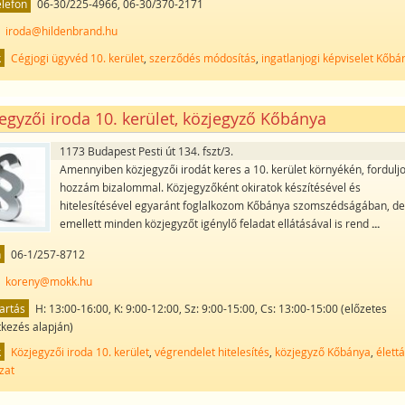
elefon
06-30/225-4966, 06-30/370-2171
iroda@hildenbrand.hu
k
Cégjogi ügyvéd 10. kerület
,
szerződés módosítás
,
ingatlanjogi képviselet Kőbá
egyzői iroda 10. kerület, közjegyző Kőbánya
1173 Budapest Pesti út 134. fszt/3.
Amennyiben közjegyzői irodát keres a 10. kerület környékén, fordulj
hozzám bizalommal. Közjegyzőként okiratok készítésével és
hitelesítésével egyaránt foglalkozom Kőbánya szomszédságában, d
emellett minden közjegyzőt igénylő feladat ellátásával is rend
...
n
06-1/257-8712
koreny@mokk.hu
artás
H: 13:00-16:00, K: 9:00-12:00, Sz: 9:00-15:00, Cs: 13:00-15:00 (előzetes
tkezés alapján)
k
Közjegyzői iroda 10. kerület
,
végrendelet hitelesítés
,
közjegyző Kőbánya
,
élettá
zat