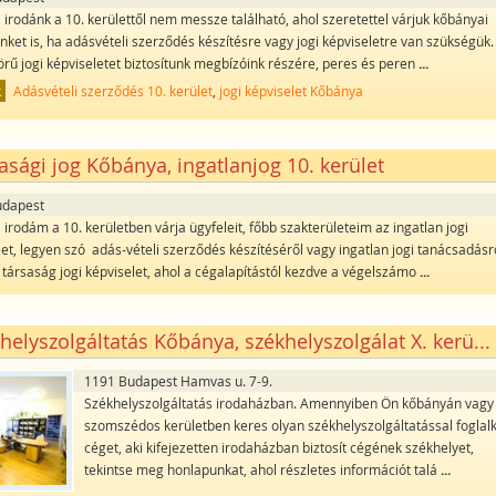
 irodánk a 10. kerülettől nem messze található, ahol szeretettel várjuk kőbányai
inket is, ha adásvételi szerződés készítésre vagy jogi képviseletre van szükségük.
körű jogi képviseletet biztosítunk megbízóink részére, peres és peren
...
k
Adásvételi szerződés 10. kerület
,
jogi képviselet Kőbánya
asági jog Kőbánya, ingatlanjog 10. kerület
udapest
 irodám a 10. kerületben várja ügyfeleit, főbb szakterületeim az ingatlan jogi
let, legyen szó adás-vételi szerződés készítéséről vagy ingatlan jogi tanácsadásr
 a társaság jogi képviselet, ahol a cégalapítástól kezdve a végelszámo
...
helyszolgáltatás Kőbánya, székhelyszolgálat X. kerü...
1191 Budapest Hamvas u. 7-9.
Székhelyszolgáltatás irodaházban. Amennyiben Ön kőbányán vagy
szomszédos kerületben keres olyan székhelyszolgáltatással foglal
céget, aki kifejezetten irodaházban biztosít cégének székhelyet,
tekintse meg honlapunkat, ahol részletes információt talá
...