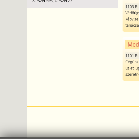
Zárszerelés, zárszerviz
1103 B
Védőügy
képvisel
tanácsad
Medi
1101 B
Cégünk 
üzleti 
szeretn