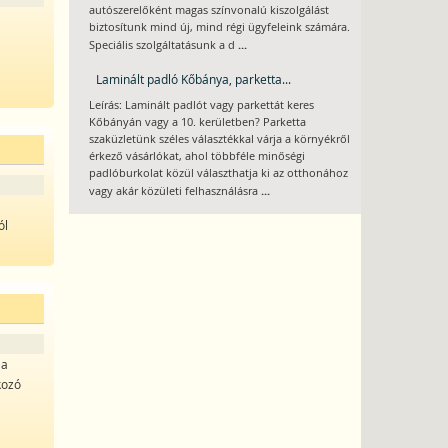
autószerelőként magas színvonalú kiszolgálást
biztosítunk mind új, mind régi ügyfeleink számára.
...
Speciális szolgáltatásunk a d
Laminált padló Kőbánya, parketta...
Leírás: Laminált padlót vagy parkettát keres
Kőbányán vagy a 10. kerületben? Parketta
szaküzletünk széles választékkal várja a környékről
érkező vásárlókat, ahol többféle minőségi
padlóburkolat közül választhatja ki az otthonához
...
vagy akár közületi felhasználásra
ól
 a
kozó