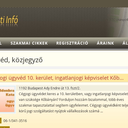
L
SZAKMAI CIKKEK
REGISZTRÁCIÓ
ÁRAINK
ÁL
éd, közjegyző
ogi ügyvéd 10. kerület, ingatlanjogi képviselet Kőb...
1192 Budapest Ady Endre út 13. fszt/2.
Cégjogi ügyvédet keres a 10. kerületben, vagy ingatlanjogi képvisele
van szüksége Kőbányán? Forduljon hozzám bizalommal, több éves
szakmai tapasztalattal segítem ügyfeleimet. Cégjogi ügyvédként telj
körű jogi szolgáltatást nyújtok vállalkozások számá
...
n
06-1/341-3516