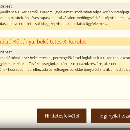
udapest
védként a X. kerületből is várom ügyfeleimet, irodámban teljes körű büntetőjogi
etet biztosítok. Sok éves tapasztalattal vállalom védőügyvédként képviseletét, jog
ást, illetve emellett családjogi képviseletet is ellátok ügyfeleim r
...
áció Kőbánya, békéltetés X. kerület
udapest
mediációval, azaz békéltetéssel, permegelőzéssel foglalkozik a X. kerületi lakoso
ügyfelek részére is. Tevékenységünket ajánljuk mindazok részére, akik nem
ének hosszadalmas, elhúzódó és költséges perekbe bonyolódni, akik a mediáció
Hirdetésfelvétel
Jogi nyilatkoza