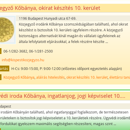
egyző Kőbánya, okirat készítés 10. kerület
1196 Budapest Hunyadi utca 67-69.
Közjegyző irodánk Kőbánya szomszédságában található, ahol okirat
készítést is biztosítok 10. kerületi ügyfeleim részére. A közjegyző
biztonságos alternatívát kínál magán és vállalati ügyfeleinek az
általa lefolytatott eljárásokkal, a felek részére készíte
...
n
06-1/282-3682, 06-1/281-2500
info@kispestikozjegyzo.hu
artás
H-Cs: 9:00-15:00, P: 9:00-12:00 (előzetes időpont egyeztetés alapján)
k
Közjegyző Kőbánya
,
aláírás hitelesítés
,
okirat készítés 10. kerület
,
élettársi tan
édi iroda Kőbánya, ingatlanjog, jogi képviselet 10....
dapest
irodám Kőbányán található, ahol ingatlanjoggal foglalkozom, de természetesen
rületeken is biztosítok jogi képviseletet a 10. kerületiek részére. Ügyvédi irodám
fordulókat igyekszem maximális segítségben részesíteni, magas szint
...