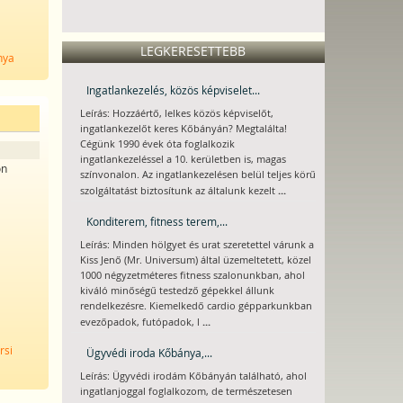
LEGKERESETTEBB
nya
Ingatlankezelés, közös képviselet...
Leírás: Hozzáértő, lelkes közös képviselőt,
ingatlankezelőt keres Kőbányán? Megtalálta!
Cégünk 1990 évek óta foglalkozik
ingatlankezeléssel a 10. kerületben is, magas
on
színvonalon. Az ingatlankezelésen belül teljes körű
...
szolgáltatást biztosítunk az általunk kezelt
e
Konditerem, fitness terem,...
Leírás: Minden hölgyet és urat szeretettel várunk a
Kiss Jenő (Mr. Universum) által üzemeltetett, közel
1000 négyzetméteres fitness szalonunkban, ahol
kiváló minőségű testedző gépekkel állunk
rendelkezésre. Kiemelkedő cardio gépparkunkban
...
evezőpadok, futópadok, l
rsi
Ügyvédi iroda Kőbánya,...
Leírás: Ügyvédi irodám Kőbányán található, ahol
ingatlanjoggal foglalkozom, de természetesen