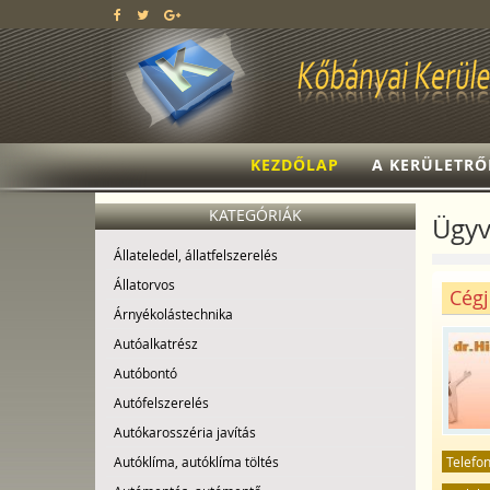
KEZDŐLAP
A KERÜLETRŐ
KATEGÓRIÁK
Ügyv
Állateledel, állatfelszerelés
Állatorvos
Cégj
Árnyékolástechnika
Autóalkatrész
Autóbontó
Autófelszerelés
Autókarosszéria javítás
Telefo
Autóklíma, autóklíma töltés