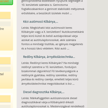
kerület
gerincprobléma kezelésben nyújtunk segítséget a
10. kerületiek számára is. Gerinctorna
foglalkozásainkon a gerincet stabilizáló mélyizmok
...
erősítésére, a beszűkült ízületek mobil
.
Kézi autómosó Kőbánya,...
Leírás: Megbízható kézi autómosót keres
ére
Kőbányán vagy a X. kerületben? Autókozmetikánk
teljes körű külső és belső autóápolással várja
azokat az autótulajdonosokat, akik számára
fontos a minőségi tisztítás, az igényes megjelenés
...
és a hosszú távú védelem. Kézi autó
Redőny Kőbánya, árnyékolástechnika...
Leírás: Redőnyt keres Kőbányán? Ha minőségi
redőnyt szeretne a 10. kerületben, forduljon
bizalommal cégünkhöz! Fő tevékenységünk a
tel
redőnyök gyártása, redőny szerelése, redőny
javítása és redőny cseréje, emellett teljes körű
...
árnyékolástechnikai megoldásokat is biz
Diesel diagnosztika Kőbánya,...
Leírás: Márkafüggetlen autószervizünk diesel
diagnosztikával várja a Kőbányáról érkező
autótulajdonosokat is. Mestervizsgával rendelkező