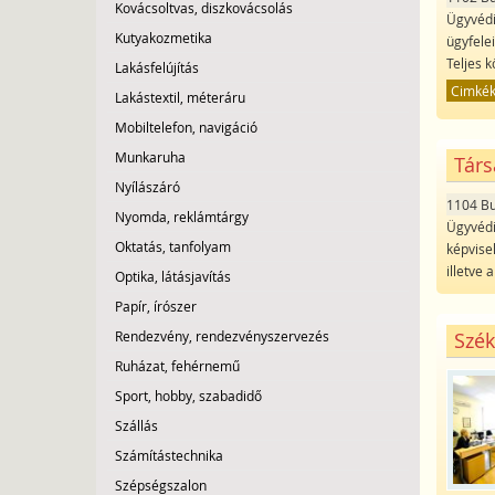
Kovácsoltvas, diszkovácsolás
Ügyvédi
Kutyakozmetika
ügyfele
Teljes 
Lakásfelújítás
Cimké
Lakástextil, méteráru
Mobiltelefon, navigáció
Munkaruha
Társ
Nyílászáró
1104 B
Nyomda, reklámtárgy
Ügyvédi
Oktatás, tanfolyam
képvise
illetve
Optika, látásjavítás
Papír, írószer
Szék
Rendezvény, rendezvényszervezés
Ruházat, fehérnemű
Sport, hobby, szabadidő
Szállás
Számítástechnika
Szépségszalon