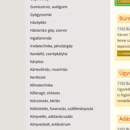
Cimkék
Gumiszerviz, autógumi
Gyógyszertár
Bünt
Házépítés
1102 B
Háztartási gép, szerviz
Várom 1
Ingatlaniroda
lenne s
Irodatechnika, pénztárgép
tapaszt
Cimké
Kandalló, cserépkályha
Kárpitos
Kártevőírtás, rovarírtás
Ügyv
Kertészet
1102 B
Klímatechnika
Ügyvédi 
Kőfaragó, sírköves
is fogl
Kölcsönzés, bérlés
rendelk
Költöztetés, fuvarozás, szállítmányozás
Könyvelés, adótanácsadás
Adás
Könyvesbolt, antikvárium
1102 B