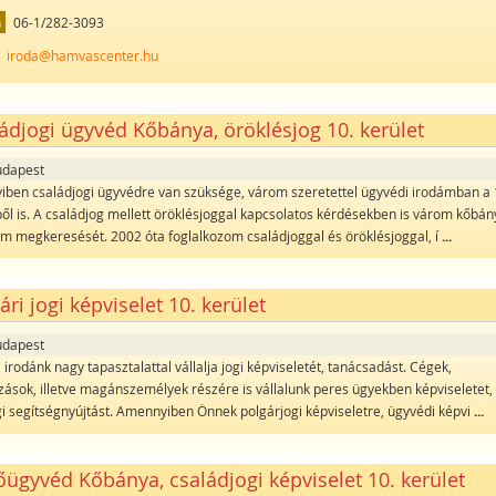
n
06-1/282-3093
iroda@hamvascenter.hu
ádjogi ügyvéd Kőbánya, öröklésjog 10. kerület
udapest
ben családjogi ügyvédre van szüksége, várom szeretettel ügyvédi irodámban a 
ből is. A családjog mellett öröklésjoggal kapcsolatos kérdésekben is várom kőbán
im megkeresését. 2002 óta foglalkozom családjoggal és öröklésjoggal, í
...
ári jogi képviselet 10. kerület
udapest
irodánk nagy tapasztalattal vállalja jogi képviseletét, tanácsadást. Cégek,
ozások, illetve magánszemélyek részére is vállalunk peres ügyekben képviseletet,
gi segítségnyújtást. Amennyiben Önnek polgárjogi képviseletre, ügyvédi képvi
...
ügyvéd Kőbánya, családjogi képviselet 10. kerület