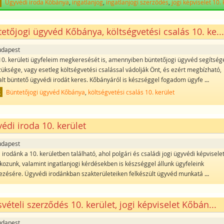
Ügyvédi iroda Kőbánya
,
ingatlanjog
,
ingatlanjogi szerződés
,
jogi képviselet 10. 
etőjogi ügyvéd Kőbánya, költségvetési csalás 10. ke..
udapest
0. kerületi ügyfeleim megkeresését is, amennyiben büntetőjogi ügyvéd segítség
züksége, vagy esetleg költségvetési csalással vádolják Önt, és ezért megbízható,
alt büntető ügyvédi irodát keres. Kőbányáról is készséggel fogadom ügyfe
...
k
Büntetőjogi ügyvéd Kőbánya
,
költségvetési csalás 10. kerület
édi iroda 10. kerület
udapest
irodánk a 10. kerületben található, ahol polgári és családi jogi ügyvédi képviselet
alkozunk, valamint ingatlanjogi kérdésekben is készséggel állunk ügyfeleink
ezésére. Ügyvédi irodánkban szakterületeiken felkészült ügyvéd munkatá
...
vételi szerződés 10. kerület, jogi képviselet Kőbán...
udapest