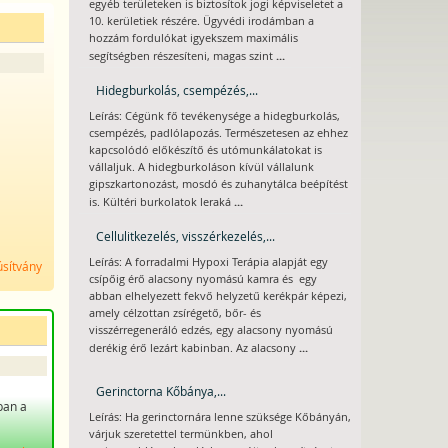
egyéb területeken is biztosítok jogi képviseletet a
10. kerületiek részére. Ügyvédi irodámban a
hozzám fordulókat igyekszem maximális
...
segítségben részesíteni, magas szint
Hidegburkolás, csempézés,...
Leírás: Cégünk fő tevékenysége a hidegburkolás,
csempézés, padlólapozás. Természetesen az ehhez
kapcsolódó előkészítő és utómunkálatokat is
vállaljuk. A hidegburkoláson kívül vállalunk
gipszkartonozást, mosdó és zuhanytálca beépítést
...
is. Kültéri burkolatok leraká
Cellulitkezelés, visszérkezelés,...
Leírás: A forradalmi Hypoxi Terápia alapját egy
úsítvány
csípőig érő alacsony nyomású kamra és egy
abban elhelyezett fekvő helyzetű kerékpár képezi,
amely célzottan zsírégető, bőr- és
visszérregeneráló edzés, egy alacsony nyomású
...
derékig érő lezárt kabinban. Az alacsony
Gerinctorna Kőbánya,...
ban a
Leírás: Ha gerinctornára lenne szüksége Kőbányán,
várjuk szeretettel termünkben, ahol