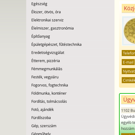
Egészség
Közj
Ékszer, ötvös, óra
Elektronikai szerviz
Élelmiszer, gasztronómia
Építőanyag
Épületgépészet, fűtéstechnika
Eredetiségvizsgálat
Telefo
Étterem, pizzéria
E-mail
Fémmegmunkálás
Nyitvat
Festék, vegyiáru
Cimké
Fogorvos, fogtechnika
Földmunka, konténer
Ügyv
Fordítás, tolmácsolás
Fotó, ajándék
1102 Bu
Ügyvédi 
Fürdőszoba
egyéb te
Gép, szerszám
hozzám 
Gépműhely