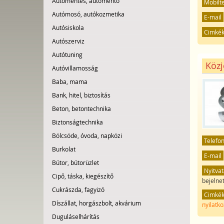
Autómentés, autómentő
Mobilt
Autómosó, autókozmetika
E-mail
Autósiskola
Cimké
Autószerviz
Autótuning
Közj
Autóvillamosság
Baba, mama
Bank, hitel, biztosítás
Beton, betontechnika
Biztonságtechnika
Bölcsöde, óvoda, napközi
Telefo
Burkolat
E-mail
Bútor, bútorüzlet
Nyitvat
Cipő, táska, kiegészítő
bejelne
Cukrászda, fagyizó
Cimké
Díszállat, horgászbolt, akvárium
nyilatko
Duguláselhárítás