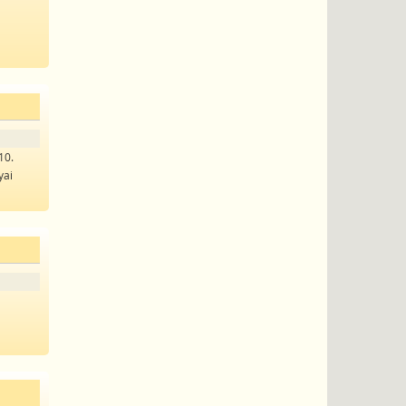
10.
yai