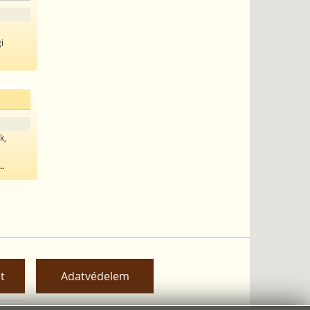
i
k,
...
t
Adatvédelem