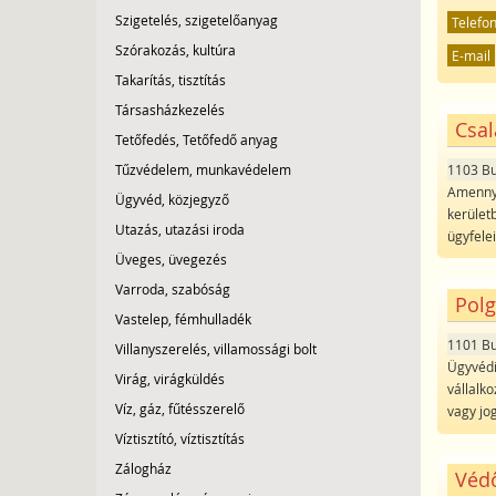
Szigetelés, szigetelőanyag
Telefo
Szórakozás, kultúra
E-mail
Takarítás, tisztítás
Társasházkezelés
Csal
Tetőfedés, Tetőfedő anyag
1103 B
Tűzvédelem, munkavédelem
Amennyi
Ügyvéd, közjegyző
kerület
Utazás, utazási iroda
ügyfele
Üveges, üvegezés
Varroda, szabóság
Polg
Vastelep, fémhulladék
1101 B
Villanyszerelés, villamossági bolt
Ügyvédi 
Virág, virágküldés
vállalk
Víz, gáz, fűtésszerelő
vagy jo
Víztisztító, víztisztítás
Zálogház
Védő