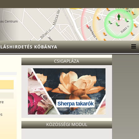
LÁSHIRDETÉS KŐBÁNYA
CSIGAPLÁZA
tre
Sherpa takarók
es
KÖZÖSSÉGI MODUL