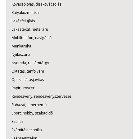
Kovácsoltvas, diszkovácsolás
Kutyakozmetika
Lakásfelújítás
Lakástextil, méteráru
Mobiltelefon, navigáció
Munkaruha
Nyílászáró
Nyomda, reklámtárgy
Oktatás, tanfolyam
Optika, látásjavítás
Papír, írószer
Rendezvény, rendezvényszervezés
Ruházat, fehérnemű
Sport, hobby, szabadidő
Szállás
Számítástechnika
Szépségszalon