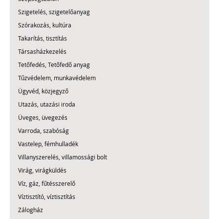
Szigetelés, szigetelőanyag
Szórakozás, kultúra
Takarítás, tisztítás
Társasházkezelés
Tetőfedés, Tetőfedő anyag
Tűzvédelem, munkavédelem
Ügyvéd, közjegyző
Utazás, utazási iroda
Üveges, üvegezés
Varroda, szabóság
Vastelep, fémhulladék
Villanyszerelés, villamossági bolt
Virág, virágküldés
Víz, gáz, fűtésszerelő
Víztisztító, víztisztítás
Zálogház