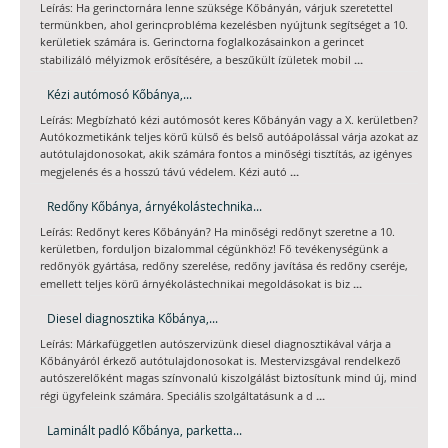
Leírás: Ha gerinctornára lenne szüksége Kőbányán, várjuk szeretettel
termünkben, ahol gerincprobléma kezelésben nyújtunk segítséget a 10.
kerületiek számára is. Gerinctorna foglalkozásainkon a gerincet
...
stabilizáló mélyizmok erősítésére, a beszűkült ízületek mobil
Kézi autómosó Kőbánya,...
Leírás: Megbízható kézi autómosót keres Kőbányán vagy a X. kerületben?
Autókozmetikánk teljes körű külső és belső autóápolással várja azokat az
autótulajdonosokat, akik számára fontos a minőségi tisztítás, az igényes
...
megjelenés és a hosszú távú védelem. Kézi autó
Redőny Kőbánya, árnyékolástechnika...
Leírás: Redőnyt keres Kőbányán? Ha minőségi redőnyt szeretne a 10.
kerületben, forduljon bizalommal cégünkhöz! Fő tevékenységünk a
redőnyök gyártása, redőny szerelése, redőny javítása és redőny cseréje,
...
emellett teljes körű árnyékolástechnikai megoldásokat is biz
Diesel diagnosztika Kőbánya,...
Leírás: Márkafüggetlen autószervizünk diesel diagnosztikával várja a
Kőbányáról érkező autótulajdonosokat is. Mestervizsgával rendelkező
autószerelőként magas színvonalú kiszolgálást biztosítunk mind új, mind
...
régi ügyfeleink számára. Speciális szolgáltatásunk a d
Laminált padló Kőbánya, parketta...