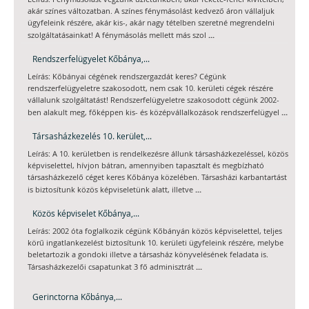
akár színes változatban. A színes fénymásolást kedvező áron vállaljuk
ügyfeleink részére, akár kis-, akár nagy tételben szeretné megrendelni
...
szolgáltatásainkat! A fénymásolás mellett más szol
Rendszerfelügyelet Kőbánya,...
Leírás: Kőbányai cégének rendszergazdát keres? Cégünk
rendszerfelügyeletre szakosodott, nem csak 10. kerületi cégek részére
vállalunk szolgáltatást! Rendszerfelügyeletre szakosodott cégünk 2002-
...
ben alakult meg, főképpen kis- és középvállalkozások rendszerfelügyel
Társasházkezelés 10. kerület,...
Leírás: A 10. kerületben is rendelkezésre állunk társasházkezeléssel, közös
képviselettel, hívjon bátran, amennyiben tapasztalt és megbízható
társasházkezelő céget keres Kőbánya közelében. Társasházi karbantartást
...
is biztosítunk közös képviseletünk alatt, illetve
Közös képviselet Kőbánya,...
Leírás: 2002 óta foglalkozik cégünk Kőbányán közös képviselettel, teljes
körű ingatlankezelést biztosítunk 10. kerületi ügyfeleink részére, melybe
beletartozik a gondoki illetve a társasház könyvelésének feladata is.
...
Társasházkezelői csapatunkat 3 fő adminisztrát
Gerinctorna Kőbánya,...