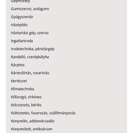
Gépműhely
Gumiszerviz, autógumi
Gyógyszertár
Házépítés
Háztartási gép, szerviz
Ingatlaniroda
Irodatechnika, pénztárgép
Kandalló, cserépkályha
Kárpitos
Kártevőírtás, rovarírtás
Kertészet
Klímatechnika
Kőfaragó, sírköves
Kölcsönzés, bérlés
Költöztetés, fuvarozás, szállítmányozás
Könyvelés, adótanácsadás
Könyvesbolt, antikvárium