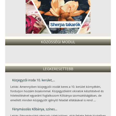
Sherpa takarók
KÖZÖSSÉGI MODUL
LEGKERESETTEBB
Közjegyzői iroda 10. kerület,...
Leírás: Amennyiben közjegyzői irodát keres a 10. kerület környékén,
forduljon hozzám bizalommal. Közjegyzőként okiratok készítésével és
hitelesítésével egyaránt foglalkozom Kőbánya szomszédságában, de
...
emellett minden közjegyzőt igénylő feladat ellátásával is rend
Fénymásolás Kőbánya, színes...
Leírás: Fénymásolást végzünk üzletünkben, akár fekete-fehér kivitelben,