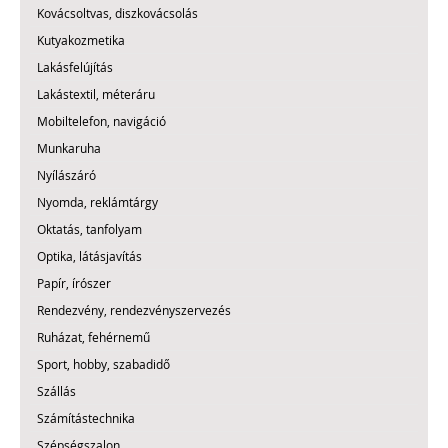
Kovácsoltvas, diszkovácsolás
Kutyakozmetika
Lakásfelújítás
Lakástextil, méteráru
Mobiltelefon, navigáció
Munkaruha
Nyílászáró
Nyomda, reklámtárgy
Oktatás, tanfolyam
Optika, látásjavítás
Papír, írószer
Rendezvény, rendezvényszervezés
Ruházat, fehérnemű
Sport, hobby, szabadidő
Szállás
Számítástechnika
Szépségszalon