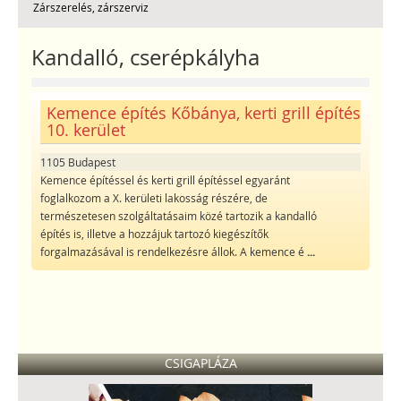
Zárszerelés, zárszerviz
Kandalló, cserépkályha
Kemence építés Kőbánya, kerti grill építés
10. kerület
1105 Budapest
Kemence építéssel és kerti grill építéssel egyaránt
foglalkozom a X. kerületi lakosság részére, de
természetesen szolgáltatásaim közé tartozik a kandalló
építés is, illetve a hozzájuk tartozó kiegészítők
forgalmazásával is rendelkezésre állok. A kemence é
...
CSIGAPLÁZA