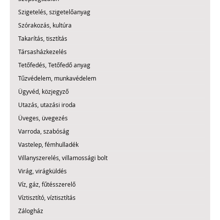
Szigetelés, szigetelőanyag
Szórakozás, kultúra
Takarítás, tisztítás
Társasházkezelés
Tetőfedés, Tetőfedő anyag
Tűzvédelem, munkavédelem
Ügyvéd, közjegyző
Utazás, utazási iroda
Üveges, üvegezés
Varroda, szabóság
Vastelep, fémhulladék
Villanyszerelés, villamossági bolt
Virág, virágküldés
Víz, gáz, fűtésszerelő
Víztisztító, víztisztítás
Zálogház