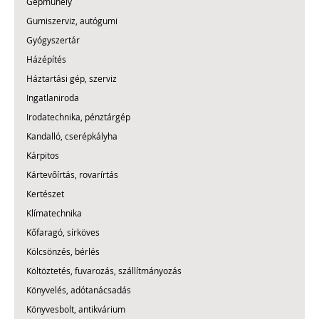
Gépműhely
Gumiszerviz, autógumi
Gyógyszertár
Házépítés
Háztartási gép, szerviz
Ingatlaniroda
Irodatechnika, pénztárgép
Kandalló, cserépkályha
Kárpitos
Kártevőírtás, rovarírtás
Kertészet
Klímatechnika
Kőfaragó, sírköves
Kölcsönzés, bérlés
Költöztetés, fuvarozás, szállítmányozás
Könyvelés, adótanácsadás
Könyvesbolt, antikvárium