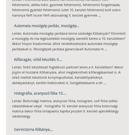
fehérnemű, atléta trikó, gyermek fehérnemű, fehérnemű forgalmazás,
fehérnemű gyártás! fehérnemű üzlet 10. kerület fehérnemű bolt zokni
...
harisnya férfi boxer férfi alsónadrág X. kerület gyermek
Automata mosógép javítás, mosógép...
Leírás: Automata mosógép javításra lenne szüksége Kőbányán? Elromlott
a mosógép és ma legközelebbi mosógép szerelőt keresi a 10. kerületben?
Akkor hívjon bizalommal, állok rendelkezésükre automata mosógép
...
javításával is. Mosógépek javítása garanciával! Automata m
Kőfaragás, sírkő készítés X....
Leírás: Sírkő készítéssel foglalkozó partnert keres a X. kerületben? Akkor
jöjjön el hozzánk Kőbányára, ahol megtekintheti kőfaragásainkat is. A
sírkő mellett készítünk konyhapultokat, kandallópárkányt,
...
ablakpárkányt, kerítés fedköveket is. Szolgáltatásaink a tel
Holográfia, aranyozó fólia 10....
Leírás: Biztonsági matrica, aranyozó fólia, hologram, colt fólia széles
választékával várja! holográfia 10. kerület aranyozó fólia biztonsági
matrica dekor fólia öntapadós tapéta poszter X. kerület ajándéktárgy
reklámtárgy
Gerinctorna Kőbánya,...