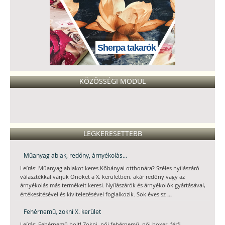
Sherpa takarók
KÖZÖSSÉGI MODUL
LEGKERESETTEBB
Műanyag ablak, redőny, árnyékolás...
Leírás: Műanyag ablakot keres Kőbányai otthonára? Széles nyílászáró
választékkal várjuk Önöket a X. kerületben, akár redőny vagy az
árnyékolás más termékeit keresi. Nyílászárók és árnyékolók gyártásával,
...
értékesítésével és kivitelezésével foglalkozik. Sok éves sz
Fehérnemű, zokni X. kerület
Leírás: Fehérnemű bolt! Zokni, női fehérnemű, női boxer, férfi