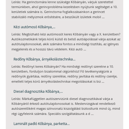
Leírás: Ha gerinctornára lenne szüksége Kőbányán, várjuk szeretettel
termünkben, ahol gerincprobléma kezelésben nyújtunk segítséget a 10.
kerületiek számára is. Gerinctorna foglalkozásainkon a gerincet
...
stabilizáló mélyizmok erősítésére, a beszűkült ízületek mobil
Kézi autómosó Kőbánya,...
Leírás: Megbízható kézi autómosót keres Kőbányán vagy a X. kerületben?
Autókozmetikánk teljes körű külső és belső autóápolással várja azokat az
autótulajdonosokat, akik számára fontos a minőségi tisztítás, az igényes
...
megjelenés és a hosszú távú védelem. Kézi autó
Redőny Kőbánya, árnyékolástechnika...
Leírás: Redőnyt keres Kőbányán? Ha minőségi redőnyt szeretne a 10.
kerületben, forduljon bizalommal cégünkhöz! Fő tevékenységünk a
redőnyök gyártása, redőny szerelése, redőny javítása és redőny cseréje,
...
emellett teljes körű árnyékolástechnikai megoldásokat is biz
Diesel diagnosztika Kőbánya,...
Leírás: Márkafüggetlen autószervizünk diesel diagnosztikával várja a
Kőbányáról érkező autótulajdonosokat is. Mestervizsgával rendelkező
autószerelőként magas színvonalú kiszolgálást biztosítunk mind új, mind
...
régi ügyfeleink számára. Speciális szolgáltatásunk a d
Laminált padló Kőbánya, parketta...