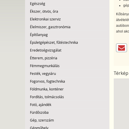
Egészség
gép
Ékszer, ötvös, óra
Kőbányai
Elektronikai szerviz
átvételé
autóbont
Élelmiszer, gasztronómia
ahol akc
Építőanyag
Épületgépészet, fűtéstechnika
Eredetiségvizsgálat
Étterem, pizzéria
Fémmegmunkálás
Térkép
Festék, vegyiáru
Fogorvos, fogtechnika
Földmunka, konténer
Fordítás, tolmácsolás
Fotó, ajándék
Fürdőszoba
Gép, szerszám
Gépműhely