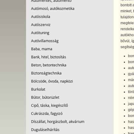
Autómentés, autómentő
bontott 
Autómosó, autókozmetika
minket, 
Autósiskola
tulajdon
megfele
Autószerviz
rendelke
Autótuning
autókhoz
Autóvillamosság
bővül, 
segítség
Baba, mama
bon
Bank, hitel, biztosítás
bon
Beton, betontechnika
aut
Biztonságtechnika
gyá
már
Bölcsöde, óvoda, napközi
aut
Burkolat
tör
Bútor, bútorüzlet
ném
jap
Cipő, táska, kiegészítő
gép
Cukrászda, fagyizó
bon
Díszállat, horgászbolt, akvárium
has
has
Duguláselhárítás
fra