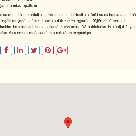
járműbontás legálisan
 autóbontónk a bontott alkatrészek mellett biztosítja a törött autók bontásra történő
t legálisan, japán, német, francia autók esetén egyaránt. Jöjjön el 10. kerületi
ónkba, ha minőségi, bontott alkatrészt vásárolna! Weboldalunkat is ajánljuk figye
iókat és a bontott autóalkatrészek márkáit is megtalálja!