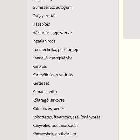
Gumiszerviz, autógumi
Gyógyszertár
Házépítés
Háztartási gép, szerviz
Ingatlaniroda
Irodatechnika, pénztárgép
Kandalló, cserépkályha
Kárpitos
Kártevőírtás, rovarírtás
Kertészet
Klímatechnika
Kőfaragó, sírköves
Kölcsönzés, bérlés
Költöztetés, fuvarozás, szállítmányozás
Könyvelés, adótanácsadás
Könyvesbolt, antikvárium