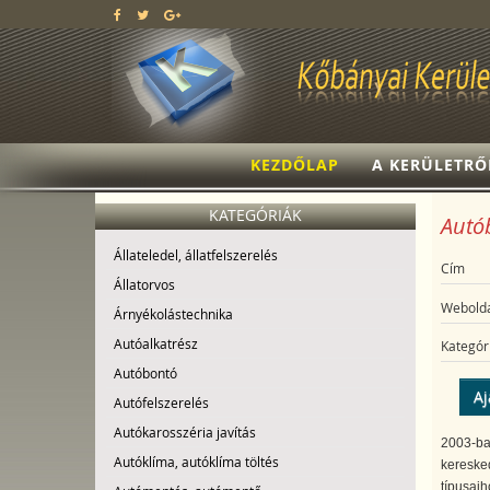
KEZDŐLAP
A KERÜLETRŐ
KATEGÓRIÁK
Autób
Állateledel, állatfelszerelés
Cím
Állatorvos
Webolda
Árnyékolástechnika
Autóalkatrész
Kategór
Autóbontó
Aj
Autófelszerelés
Autókarosszéria javítás
2003-ban
Autóklíma, autóklíma töltés
keresked
típusaih