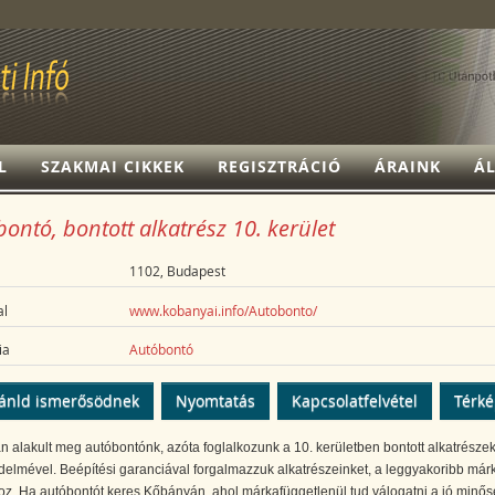
L
SZAKMAI CIKKEK
REGISZTRÁCIÓ
ÁRAINK
ÁL
ontó, bontott alkatrész 10. kerület
1102, Budapest
l
www.kobanyai.info/Autobonto/
ia
Autóbontó
ánld ismerősödnek
Nyomtatás
Kapcsolatfelvétel
Térk
 alakult meg autóbontónk, azóta foglalkozunk a 10. kerületben bontott alkatrésze
elmével. Beépítési garanciával forgalmazzuk alkatrészeinket, a leggyakoribb már
oz. Ha autóbontót keres Kőbányán, ahol márkafüggetlenül tud válogatni a jó minő