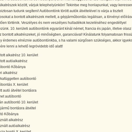
alkatrészek között, várjuk telephelyünkön! Tekintse meg honlapunkat, vagy keressen
biztosan tudunk segíteni! Autóbontónk törött autók átvételével is várja a tisztelt
osokat a bontott alkatrészek mellett, a gépjárműbontás legálisan, a törvényi előírá
lően történik. Veszélyes és nem veszélyes hulladékok kezeléséhez engedéllyel
zünk. 10. kerületi autóbontónk egyaránt kínál német, francia és japán, illetve olasz
 bontott alkatrészeket, jó minőségben, garanciával! Kínálatunk folyamatosan frissü
így érdemes elnéznie autóbontónkba, s ha valami sürgősen szükséges, akkor igyek
ére lenni a lehető legrövidebb idő alatt!
tott alkatrész 10. kerület
tott autóalkatrész
óbontó Kőbánya
ri alkatrész
kafüggetlen autóbontó
óbontás X. kerület
ött autó átvétel bontásra
et autóbontó
án autóbontó 10. kerület
jármű bontásra átvétel
tó Kőbánya
znált alkatrész
znált autóalkatrész
ncia bontó X. kerület