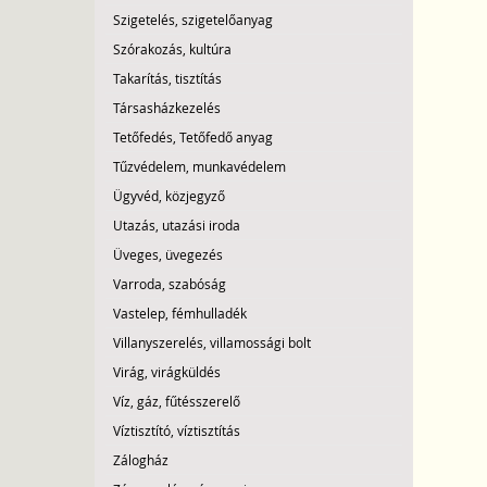
Szigetelés, szigetelőanyag
Szórakozás, kultúra
Takarítás, tisztítás
Társasházkezelés
Tetőfedés, Tetőfedő anyag
Tűzvédelem, munkavédelem
Ügyvéd, közjegyző
Utazás, utazási iroda
Üveges, üvegezés
Varroda, szabóság
Vastelep, fémhulladék
Villanyszerelés, villamossági bolt
Virág, virágküldés
Víz, gáz, fűtésszerelő
Víztisztító, víztisztítás
Zálogház