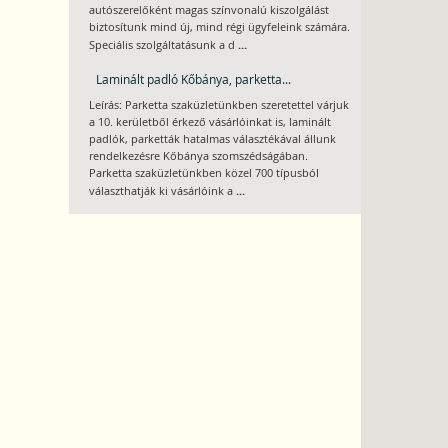
autószerelőként magas színvonalú kiszolgálást
biztosítunk mind új, mind régi ügyfeleink számára.
...
Speciális szolgáltatásunk a d
Laminált padló Kőbánya, parketta...
Leírás: Parketta szaküzletünkben szeretettel várjuk
a 10. kerületből érkező vásárlóinkat is, laminált
padlók, parketták hatalmas választékával állunk
rendelkezésre Kőbánya szomszédságában.
Parketta szaküzletünkben közel 700 típusból
...
választhatják ki vásárlóink a