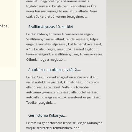
emellett hagyományos háziorvoslással is
foglalkozom a X. kerületben. Rendelőm az Örs
vezér téri metrómegálló mellett található. Nem
...
csak a X. kerületből várom betegeimet
Szállítmányozás 10. kerület
lmébe,
Leírás: Kőbányán keres fuvarszervező céget?
Szállítmányozással állunk rendelkezésére, teljes
engedélyeztetési eljárással, küldeménykövetéssel,
a 10. kerületi cégek, megbízók részére! Legfőbb
tevékenységünk a szállítmányozás, fuvarszervezés.
...
Célunk, hogy a megbízó
Autóklíma, autóklíma javítás X....
Leírás: Cégünk márkafüggetlen autószervizként
vállal autóklíma javítást, klímatöltést, időszakos
ellenőrzést és tisztítást. Vállaljuk továbbá
autójának gyorsszervizelését, állapotfelmérését,
autóvillamossági eszközök szerelését és javítását.
...
Tevékenységeink:
Gerinctorna Kőbánya,...
Leírás: Ha gerinctornára lenne szüksége Kőbányán,
várjuk szeretettel termünkben, ahol