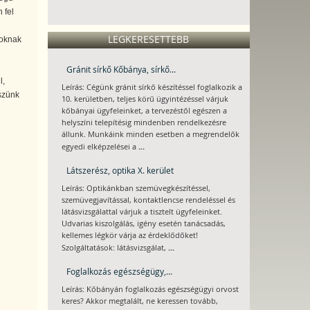
 fel
LEGKERESETTEBB
soknak
Gránit sírkő Kőbánya, sírkő...
l,
Leírás: Cégünk gránit sírkő készítéssel foglalkozik a
szünk
10. kerületben, teljes körű ügyintézéssel várjuk
kőbányai ügyfeleinket, a tervezéstől egészen a
helyszíni telepítésig mindenben rendelkezésre
állunk. Munkáink minden esetben a megrendelők
...
egyedi elképzelései a
Látszerész, optika X. kerület
Leírás: Optikánkban szemüvegkészítéssel,
szemüvegjavítással, kontaktlencse rendeléssel és
látásvizsgálattal várjuk a tisztelt ügyfeleinket.
Udvarias kiszolgálás, igény esetén tanácsadás,
kellemes légkör várja az érdeklődőket!
...
Szolgáltatások: látásvizsgálat,
Foglalkozás egészségügy,...
Leírás: Kőbányán foglalkozás egészségügyi orvost
keres? Akkor megtalált, ne keressen tovább,