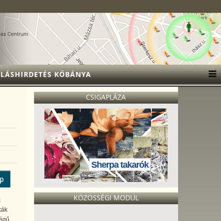
LÁSHIRDETÉS KŐBÁNYA
CSIGAPLÁZA
Sherpa takarók
ép
KÖZÖSSÉGI MODUL
k
kák
ségű