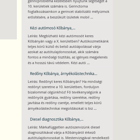
gerincprobléma kezelésben nyújtunk segítséget a
10. kerületiek számára is. Gerinctorna
foglalkozásainkon a gerincet stabilizáló mélyizmok
...
erősítésére, a beszűkült ízületek mobil
Kézi autómosó Kőbánya,...
Leírás: Megbízható kézi autómosót keres
Kőbányán vagy a X. kerületben? Autókozmetikánk
teljes körű külső és belső autóápolással várja
azokat az autótulajdonosokat, akik számára
fontos a minőségi tisztítás, az igényes megjelenés
...
és a hosszú távú védelem. Kézi autó
Redőny Kőbánya, árnyékolástechnika...
Leírás: Redőnyt keres Kőbányán? Ha minőségi
redőnyt szeretne a 10. kerületben, forduljon
bizalommal cégünkhöz! Fő tevékenységünk a
redőnyök gyártása, redőny szerelése, redőny
javítása és redőny cseréje, emellett teljes körű
...
árnyékolástechnikai megoldásokat is biz
Diesel diagnosztika Kőbánya,...
Leírás: Márkafüggetlen autószervizünk diesel
diagnosztikával várja a Kőbányáról érkező
autótulajdonosokat is. Mestervizsgával rendelkező