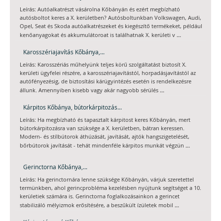
Leírás: Autóalkatrészt vásárolna Kőbányán és ezért megbízható
autósboltot keres a X. kerületben? Autósboltunkban Volkswagen, Audi,
Opel, Seat és Skoda autóalkatrészeket és kiegészítő termékeket, például
...
kenőanyagokat és akkumulátoroat is találhatnak X. kerületi v
Karosszériajavítás Kőbánya,...
Leírás: Karosszériás műhelyünk teljes körű szolgáltatást biztosít X.
kerületi ügyfelei részére, a karosszériajavítástól, horpadásjavítástól az
autófényezésig, de biztosítási kárügyintézés esetén is rendelkezésre
...
állunk. Amennyiben kisebb vagy akár nagyobb sérülés
Kárpitos Kőbánya, bútorkárpitozás...
Leírás: Ha megbízható és tapasztalt kárpitost keres Kőbányán, mert
bútorkárpitozásra van szüksége a X. kerületben, bátran keressen.
Modern- és stílbútorok áthúzását, javítását, ajtók hangszigetelését,
...
bőrbútorok javítását - tehát mindenféle kárpitos munkát végzün
Gerinctorna Kőbánya,...
Leírás: Ha gerinctornára lenne szüksége Kőbányán, várjuk szeretettel
termünkben, ahol gerincprobléma kezelésben nyújtunk segítséget a 10.
kerületiek számára is. Gerinctorna foglalkozásainkon a gerincet
...
stabilizáló mélyizmok erősítésére, a beszűkült ízületek mobil