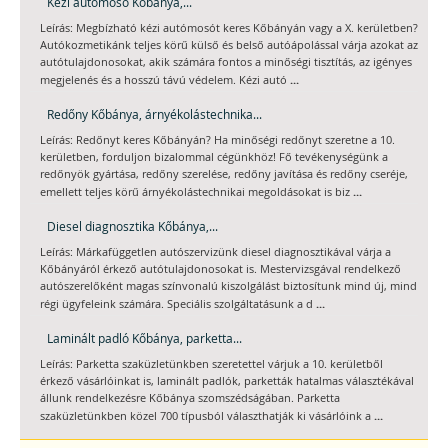
Kézi autómosó Kőbánya,...
Leírás: Megbízható kézi autómosót keres Kőbányán vagy a X. kerületben?
Autókozmetikánk teljes körű külső és belső autóápolással várja azokat az
autótulajdonosokat, akik számára fontos a minőségi tisztítás, az igényes
...
megjelenés és a hosszú távú védelem. Kézi autó
Redőny Kőbánya, árnyékolástechnika...
Leírás: Redőnyt keres Kőbányán? Ha minőségi redőnyt szeretne a 10.
kerületben, forduljon bizalommal cégünkhöz! Fő tevékenységünk a
redőnyök gyártása, redőny szerelése, redőny javítása és redőny cseréje,
...
emellett teljes körű árnyékolástechnikai megoldásokat is biz
Diesel diagnosztika Kőbánya,...
Leírás: Márkafüggetlen autószervizünk diesel diagnosztikával várja a
Kőbányáról érkező autótulajdonosokat is. Mestervizsgával rendelkező
autószerelőként magas színvonalú kiszolgálást biztosítunk mind új, mind
...
régi ügyfeleink számára. Speciális szolgáltatásunk a d
Laminált padló Kőbánya, parketta...
Leírás: Parketta szaküzletünkben szeretettel várjuk a 10. kerületből
érkező vásárlóinkat is, laminált padlók, parketták hatalmas választékával
állunk rendelkezésre Kőbánya szomszédságában. Parketta
...
szaküzletünkben közel 700 típusból választhatják ki vásárlóink a