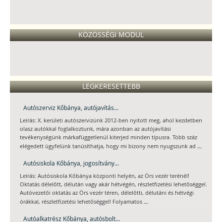
KÖZÖSSÉGI MODUL
LEGKERESETTEBB
Autószerviz Kőbánya, autójavítás...
Leírás: X. kerületi autószervizünk 2012-ben nyitott meg, ahol kezdetben
olasz autókkal foglalkoztunk, mára azonban az autójavítási
tevékenységünk márkafüggetlenül kiterjed minden típusra. Több száz
...
elégedett ügyfelünk tanúsíthatja, hogy mi bizony nem nyugszunk ad
Autósiskola Kőbánya, jogosítvány...
Leírás: Autósiskola Kőbánya központi helyén, az Örs vezér terénél!
Oktatás délelőtt, délután vagy akár hétvégén, részletfizetési lehetőséggel.
Autóvezetői oktatás az Örs vezér téren, délelőtti, délutáni és hétvégi
...
órákkal, részletfizetési lehetőséggel! Folyamatos
Autóalkatrész Kőbánya, autósbolt...