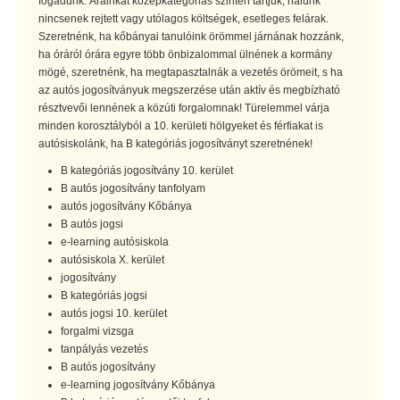
fogadunk. Árainkat középkategóriás szinten tartjuk, nálunk
nincsenek rejtett vagy utólagos költségek, esetleges felárak.
Szeretnénk, ha kőbányai tanulóink örömmel járnának hozzánk,
ha óráról órára egyre több önbizalommal ülnének a kormány
mögé, szeretnénk, ha megtapasztalnák a vezetés örömeit, s ha
az autós jogosítványuk megszerzése után aktív és megbízható
résztvevői lennének a közúti forgalomnak! Türelemmel várja
minden korosztályból a 10. kerületi hölgyeket és férfiakat is
autósiskolánk, ha B kategóriás jogosítványt szeretnének!
B kategóriás jogosítvány 10. kerület
B autós jogosítvány tanfolyam
autós jogosítvány Kőbánya
B autós jogsi
e-learning autósiskola
autósiskola X. kerület
jogosítvány
B kategóriás jogsi
autós jogsi 10. kerület
forgalmi vizsga
tanpályás vezetés
B autós jogosítvány
e-learning jogosítvány Kőbánya