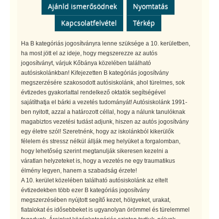
Ajánld ismerősödnek
Nyomtatás
Kapcsolatfelvétel
Térkép
Ha B kategóriás jogosítványra lenne szüksége a 10. kerületben,
ha most jött el az ideje, hogy megszerezze az autós
jogosítványt, várjuk Kőbánya közelében található
autósiskolánkban! Kifejezetten B kategóriás jogosítvány
megszerzésére szakosodott autósiskolánk, ahol türelmes, sok
évtizedes gyakorlattal rendelkező oktatók segítségével
sajátíthatja el bárki a vezetés tudományát! Autósiskolánk 1991-
ben nyitott, azzal a határozott céllal, hogy a nálunk tanulóknak
magabiztos vezetési tudást adjunk, hiszen az autós jogosítvány
egy életre szól! Szeretnénk, hogy az iskolánkból kikerülők
félelem és stressz nélkül állják meg helyüket a forgalomban,
hogy lehetőség szerint megtanulják sikeresen kezelni a
váratlan helyzeteket is, hogy a vezetés ne egy traumatikus
élmény legyen, hanem a szabadság érzete!
A 10. kerület közelében található autósiskolánk az eltelt
évtizedekben több ezer B kategóriás jogosítvány
megszerzésében nyújtott segítő kezet, hölgyeket, urakat,
fiatalokat és idősebbeket is ugyanolyan örömmel és türelemmel