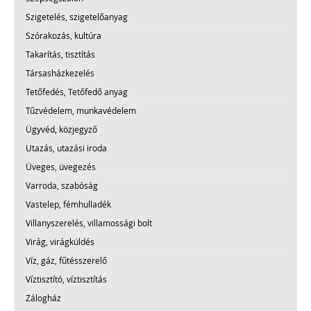
Szigetelés, szigetelőanyag
Szórakozás, kultúra
Takarítás, tisztítás
Társasházkezelés
Tetőfedés, Tetőfedő anyag
Tűzvédelem, munkavédelem
Ügyvéd, közjegyző
Utazás, utazási iroda
Üveges, üvegezés
Varroda, szabóság
Vastelep, fémhulladék
Villanyszerelés, villamossági bolt
Virág, virágküldés
Víz, gáz, fűtésszerelő
Víztisztító, víztisztítás
Zálogház