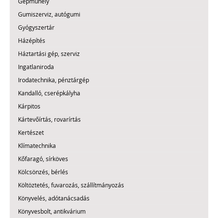
Gépműhely
Gumiszerviz, autógumi
Gyógyszertár
Házépítés
Háztartási gép, szerviz
Ingatlaniroda
Irodatechnika, pénztárgép
Kandalló, cserépkályha
Kárpitos
Kártevőírtás, rovarírtás
Kertészet
Klímatechnika
Kőfaragó, sírköves
Kölcsönzés, bérlés
Költöztetés, fuvarozás, szállítmányozás
Könyvelés, adótanácsadás
Könyvesbolt, antikvárium