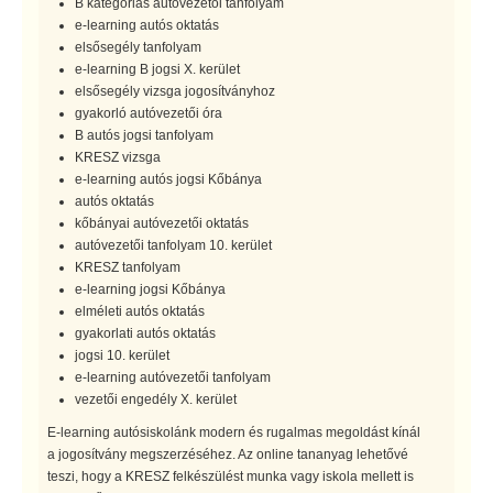
B kategóriás autóvezetői tanfolyam
e-learning autós oktatás
elsősegély tanfolyam
e-learning B jogsi X. kerület
elsősegély vizsga jogosítványhoz
gyakorló autóvezetői óra
B autós jogsi tanfolyam
KRESZ vizsga
e-learning autós jogsi Kőbánya
autós oktatás
kőbányai autóvezetői oktatás
autóvezetői tanfolyam 10. kerület
KRESZ tanfolyam
e-learning jogsi Kőbánya
elméleti autós oktatás
gyakorlati autós oktatás
jogsi 10. kerület
e-learning autóvezetői tanfolyam
vezetői engedély X. kerület
E-learning autósiskolánk modern és rugalmas megoldást kínál
a jogosítvány megszerzéséhez. Az online tananyag lehetővé
teszi, hogy a KRESZ felkészülést munka vagy iskola mellett is