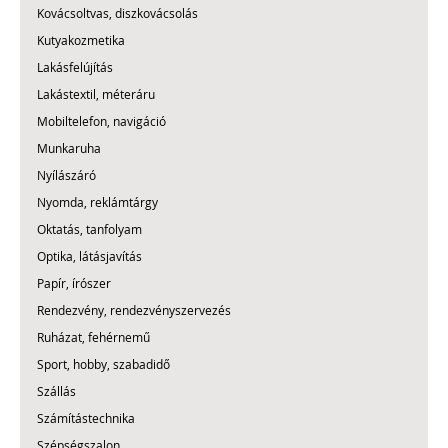
Kovácsoltvas, diszkovácsolás
Kutyakozmetika
Lakásfelújítás
Lakástextil, méteráru
Mobiltelefon, navigáció
Munkaruha
Nyílászáró
Nyomda, reklámtárgy
Oktatás, tanfolyam
Optika, látásjavítás
Papír, írószer
Rendezvény, rendezvényszervezés
Ruházat, fehérnemű
Sport, hobby, szabadidő
Szállás
Számítástechnika
Szépségszalon