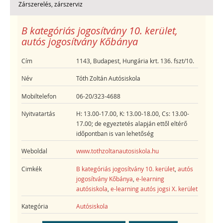
Zárszerelés, zárszerviz
B kategóriás jogosítvány 10. kerület,
autós jogosítvány Kőbánya
Cím
1143, Budapest, Hungária krt. 136. fszt/10.
Név
Tóth Zoltán Autósiskola
Mobiltelefon
06-20/323-4688
Nyitvatartás
H: 13.00-17.00, K: 13.00-18.00, Cs: 13.00-
17.00; de egyeztetés alapján ettől eltérő
időpontban is van lehetőség
Weboldal
www.tothzoltanautosiskola.hu
Cimkék
B kategóriás jogosítvány 10. kerület
,
autós
jogosítvány Kőbánya
,
e-learning
autósiskola
,
e-learning autós jogsi X. kerület
Kategória
Autósiskola