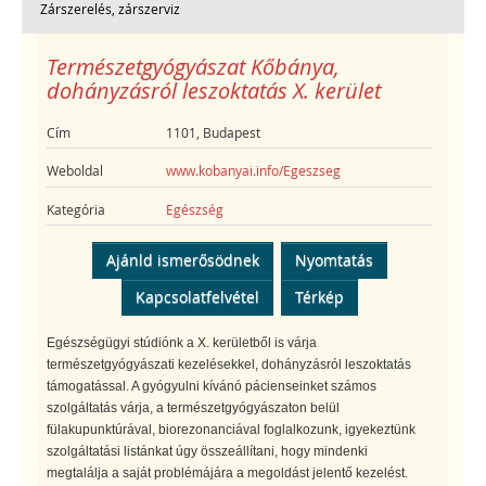
Zárszerelés, zárszerviz
Természetgyógyászat Kőbánya,
dohányzásról leszoktatás X. kerület
Cím
1101, Budapest
Weboldal
www.kobanyai.info/Egeszseg
Kategória
Egészség
Ajánld ismerősödnek
Nyomtatás
Kapcsolatfelvétel
Térkép
Egészségügyi stúdiónk a X. kerületből is várja
természetgyógyászati kezelésekkel, dohányzásról leszoktatás
támogatással. A gyógyulni kívánó pácienseinket számos
szolgáltatás várja, a természetgyógyászaton belül
fülakupunktúrával, biorezonanciával foglalkozunk, igyekeztünk
szolgáltatási listánkat úgy összeállítani, hogy mindenki
megtalálja a saját problémájára a megoldást jelentő kezelést.