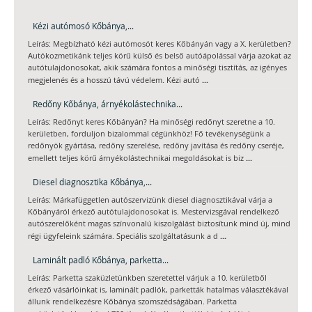
Kézi autómosó Kőbánya,...
Leírás: Megbízható kézi autómosót keres Kőbányán vagy a X. kerületben?
Autókozmetikánk teljes körű külső és belső autóápolással várja azokat az
autótulajdonosokat, akik számára fontos a minőségi tisztítás, az igényes
...
megjelenés és a hosszú távú védelem. Kézi autó
Redőny Kőbánya, árnyékolástechnika...
Leírás: Redőnyt keres Kőbányán? Ha minőségi redőnyt szeretne a 10.
kerületben, forduljon bizalommal cégünkhöz! Fő tevékenységünk a
redőnyök gyártása, redőny szerelése, redőny javítása és redőny cseréje,
...
emellett teljes körű árnyékolástechnikai megoldásokat is biz
Diesel diagnosztika Kőbánya,...
Leírás: Márkafüggetlen autószervizünk diesel diagnosztikával várja a
Kőbányáról érkező autótulajdonosokat is. Mestervizsgával rendelkező
autószerelőként magas színvonalú kiszolgálást biztosítunk mind új, mind
...
régi ügyfeleink számára. Speciális szolgáltatásunk a d
Laminált padló Kőbánya, parketta...
Leírás: Parketta szaküzletünkben szeretettel várjuk a 10. kerületből
érkező vásárlóinkat is, laminált padlók, parketták hatalmas választékával
állunk rendelkezésre Kőbánya szomszédságában. Parketta