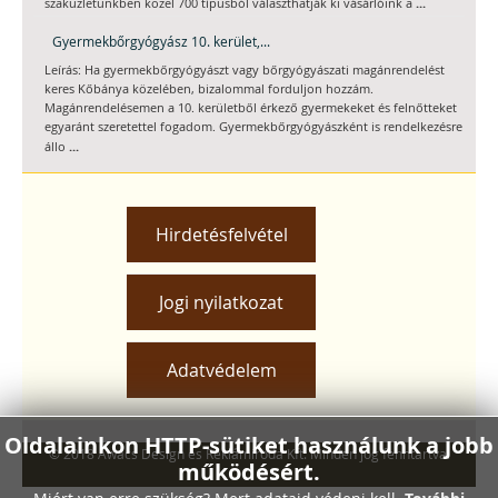
...
szaküzletünkben közel 700 típusból választhatják ki vásárlóink a
Gyermekbőrgyógyász 10. kerület,...
Leírás: Ha gyermekbőrgyógyászt vagy bőrgyógyászati magánrendelést
keres Kőbánya közelében, bizalommal forduljon hozzám.
Magánrendelésemen a 10. kerületből érkező gyermekeket és felnőtteket
egyaránt szeretettel fogadom. Gyermekbőrgyógyászként is rendelkezésre
...
állo
Hirdetésfelvétel
Jogi nyilatkozat
Adatvédelem
Oldalainkon HTTP-sütiket használunk a jobb
© 2018 Awacs Design és Reklámiroda Kft. Minden jog fenntartva.
működésért.