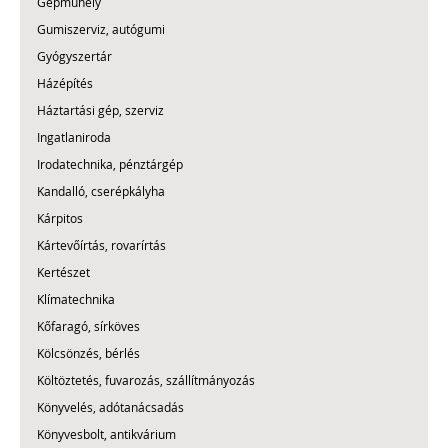
Gépműhely
Gumiszerviz, autógumi
Gyógyszertár
Házépítés
Háztartási gép, szerviz
Ingatlaniroda
Irodatechnika, pénztárgép
Kandalló, cserépkályha
Kárpitos
Kártevőírtás, rovarírtás
Kertészet
Klímatechnika
Kőfaragó, sírköves
Kölcsönzés, bérlés
Költöztetés, fuvarozás, szállítmányozás
Könyvelés, adótanácsadás
Könyvesbolt, antikvárium