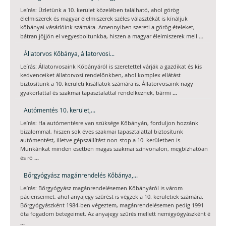
Leírás: Üzletünk a 10. kerület közelében található, ahol görög
élelmiszerek és magyar élelmiszerek széles választékát is kínáljuk
kőbányai vásárlóink számára. Amennyiben szereti a görög ételeket,
...
bátran jöjjön el vegyesboltunkba, hiszen a magyar élelmiszerek mell
Állatorvos Kőbánya, állatorvosi...
Leírás: Állatorvosaink Kőbányáról is szeretettel várják a gazdikat és kis
kedvenceiket állatorvosi rendelőnkben, ahol komplex ellátást
biztosítunk a 10. kerületi kisállatok számára is. Állatorvosaink nagy
...
gyakorlattal és szakmai tapasztalattal rendelkeznek, bármi
Autómentés 10. kerület,...
Leírás: Ha autómentésre van szüksége Kőbányán, forduljon hozzánk
bizalommal, hiszen sok éves szakmai tapasztalattal biztosítunk
autómentést, illetve gépszállítást non-stop a 10. kerületben is.
Munkánkat minden esetben magas szakmai színvonalon, megbízhatóan
...
és rö
Bőrgyógyász magánrendelés Kőbánya,...
Leírás: Bőrgyógyász magánrendelésemen Kőbányáról is várom
pácienseimet, ahol anyajegy szűrést is végzek a 10. kerületiek számára.
Bőrgyógyászként 1984-ben végeztem, magánrendelésemen pedig 1991
óta fogadom betegeimet. Az anyajegy szűrés mellett nemigyógyászként é
...