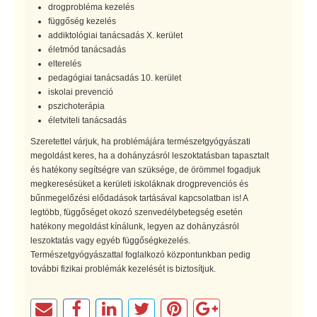
drogprobléma kezelés
függőség kezelés
addiktológiai tanácsadás X. kerület
életmód tanácsadás
elterelés
pedagógiai tanácsadás 10. kerület
iskolai prevenció
pszichoterápia
életviteli tanácsadás
Szeretettel várjuk, ha problémájára természetgyógyászati
megoldást keres, ha a dohányzásról leszoktatásban tapasztalt
és hatékony segítségre van szüksége, de örömmel fogadjuk
megkeresésüket a kerületi iskoláknak drogprevenciós és
bűnmegelőzési elődadások tartásával kapcsolatban is! A
legtöbb, függőséget okozó szenvedélybetegség esetén
hatékony megoldást kínálunk, legyen az dohányzásról
leszoktatás vagy egyéb függőségkezelés.
Természetgyógyászattal foglalkozó központunkban pedig
további fizikai problémák kezelését is biztosítjuk.