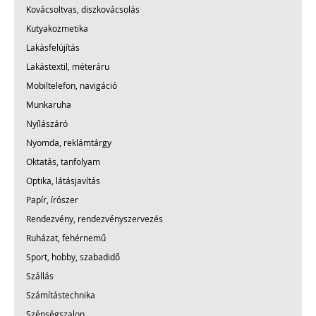
Kovácsoltvas, diszkovácsolás
Kutyakozmetika
Lakásfelújítás
Lakástextil, méteráru
Mobiltelefon, navigáció
Munkaruha
Nyílászáró
Nyomda, reklámtárgy
Oktatás, tanfolyam
Optika, látásjavítás
Papír, írószer
Rendezvény, rendezvényszervezés
Ruházat, fehérnemű
Sport, hobby, szabadidő
Szállás
Számítástechnika
Szépségszalon