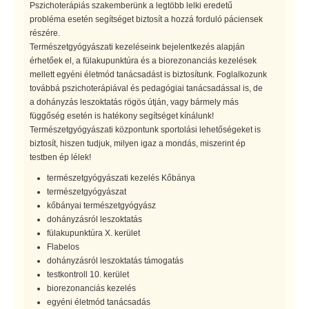
Pszichoterápiás szakemberünk a legtöbb lelki eredetű
probléma esetén segítséget biztosít a hozzá forduló páciensek
részére.
Természetgyógyászati kezeléseink bejelentkezés alapján
érhetőek el, a fülakupunktúra és a biorezonanciás kezelések
mellett egyéni életmód tanácsadást is biztosítunk. Foglalkozunk
továbbá pszichoterápiával és pedagógiai tanácsadással is, de
a dohányzás leszoktatás rögös útján, vagy bármely más
függőség esetén is hatékony segítséget kínálunk!
Természetgyógyászati központunk sportolási lehetőségeket is
biztosít, hiszen tudjuk, milyen igaz a mondás, miszerint ép
testben ép lélek!
természetgyógyászati kezelés Kőbánya
természetgyógyászat
kőbányai természetgyógyász
dohányzásról leszoktatás
fülakupunktúra X. kerület
Flabelos
dohányzásról leszoktatás támogatás
testkontroll 10. kerület
biorezonanciás kezelés
egyéni életmód tanácsadás