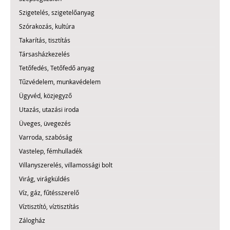
Szigetelés, szigetelőanyag
Szórakozás, kultúra
Takarítás, tisztítás
Társasházkezelés
Tetőfedés, Tetőfedő anyag
Tűzvédelem, munkavédelem
Ügyvéd, közjegyző
Utazás, utazási iroda
Üveges, üvegezés
Varroda, szabóság
Vastelep, fémhulladék
Villanyszerelés, villamossági bolt
Virág, virágküldés
Víz, gáz, fűtésszerelő
Víztisztító, víztisztítás
Zálogház