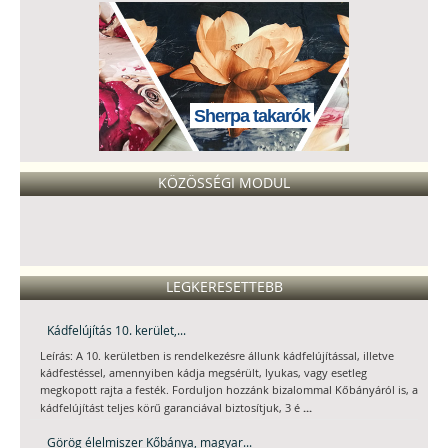
Sherpa takarók
KÖZÖSSÉGI MODUL
LEGKERESETTEBB
Kádfelújítás 10. kerület,...
Leírás: A 10. kerületben is rendelkezésre állunk kádfelújítással, illetve
kádfestéssel, amennyiben kádja megsérült, lyukas, vagy esetleg
megkopott rajta a festék. Forduljon hozzánk bizalommal Kőbányáról is, a
...
kádfelújítást teljes körű garanciával biztosítjuk, 3 é
Görög élelmiszer Kőbánya, magyar...