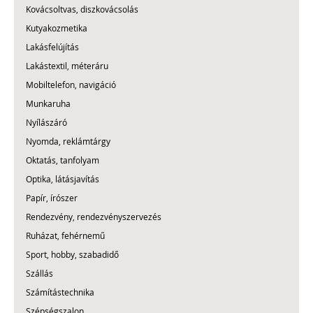
Kovácsoltvas, diszkovácsolás
Kutyakozmetika
Lakásfelújítás
Lakástextil, méteráru
Mobiltelefon, navigáció
Munkaruha
Nyílászáró
Nyomda, reklámtárgy
Oktatás, tanfolyam
Optika, látásjavítás
Papír, írószer
Rendezvény, rendezvényszervezés
Ruházat, fehérnemű
Sport, hobby, szabadidő
Szállás
Számítástechnika
Szépségszalon