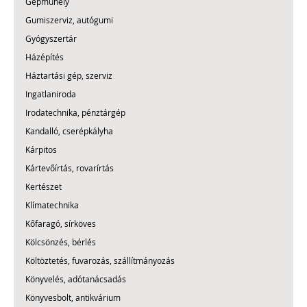
Gépműhely
Gumiszerviz, autógumi
Gyógyszertár
Házépítés
Háztartási gép, szerviz
Ingatlaniroda
Irodatechnika, pénztárgép
Kandalló, cserépkályha
Kárpitos
Kártevőírtás, rovarírtás
Kertészet
Klímatechnika
Kőfaragó, sírköves
Kölcsönzés, bérlés
Költöztetés, fuvarozás, szállítmányozás
Könyvelés, adótanácsadás
Könyvesbolt, antikvárium