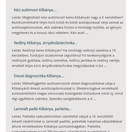
Kézi autómosó Kőbánya,...
Leírás: Megbízható kézi autómosót keres Kőbányán vagy a X. kerületben?
Autókozmetikánk teljes körű külső és belső autóápolással várja azokat az
autótulajdonosokat, akik számára fontos a minőségi tisztítás, az igényes
...
megjelenés és a hosszú távú védelem. Kézi autó
Redőny Kőbánya, árnyékolástechnika...
Leírás: Redőnyt keres Kőbányán? Ha minőségi redőnyt szeretne a 10.
kerületben, forduljon bizalommal cégünkhöz! Fő tevékenységünk a
redőnyök gyártása, redőny szerelése, redőny javítása és redőny cseréje,
...
emellett teljes körű árnyékolástechnikai megoldásokat is biz
Diesel diagnosztika Kőbánya,...
Leírás: Márkafüggetlen autószervizünk diesel diagnosztikával várja a
Kőbányáról érkező autótulajdonosokat is. Mestervizsgával rendelkező
autószerelőként magas színvonalú kiszolgálást biztosítunk mind új, mind
...
régi ügyfeleink számára. Speciális szolgáltatásunk a d
Laminált padló Kőbánya, parketta...
Leírás: Parketta szaküzletünkben szeretettel várjuk a 10. kerületből
érkező vásárlóinkat is, laminált padlók, parketták hatalmas választékával
állunk rendelkezésre Kőbánya szomszédságában. Parketta
...
szaküzletünkben közel 700 típusból választhatják ki vásárlóink a