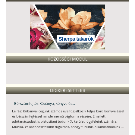
Sherpa takarók
KÖZÖSSÉGI MODUL
LEGKERESETTEBB
Bérszámfejtés Kőbánya, könyvelés...
Leírás: Kőbányai cégünk számos éve foglalkozik teljes körű könyveléssel
és bérszámfejtéssel mindennemű cégforma részére. Emellett
adótanácsadást is biztosítani tudunk X. kerületi ügyfeleink számára.
...
Munka- és időbeosztásunk rugalmas, ahogy tudunk, alkalmazkodunk