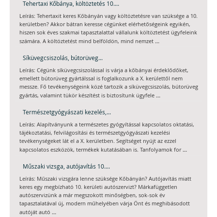
Tehertaxi Kőbánya, költöztetés 10....
Leírás: Tehertaxit keres Kőbányán vagy költöztetésre van szüksége a 10.
kerületben? Akkor bátran keresse cégünket elérhetőségeink egyikén,
hiszen sok éves szakmai tapasztalattal vállalunk költöztetést ügyfeleink
...
számára. A költöztetést mind belföldön, mind nemzet
Síküvegcsiszolás, bútorüveg...
Leírás: Cégünk síküvegcsiszolással is várja a kőbányai érdeklődőket,
emellett bútorüveg gyártálssal is foglalkozunk a X. kerülettől nem
messze. Fő tevékenységeink közé tartozik a síküvegcsiszolás, bútorüveg
...
gyártás, valamint tükör készítést is biztosítunk ügyfele
Természetgyógyászati kezelés,...
Leírás: Alapítványunk a természetes gyógyítással kapcsolatos oktatási,
tájékoztatási, felvilágosítási és természetgyógyászati kezelési
tevékenységeket lát el a X. kerületben. Segítséget nyújt az ezzel
...
kapcsolatos eszközök, termékek kutatásában is. Tanfolyamok for
Műszaki vizsga, autójavítás 10....
Leírás: Műszaki vizsgára lenne szüksége Kőbányán? Autójavítás miatt
keres egy megbízható 10. kerületi autószervizt? Márkafüggetlen
autószervizünk a már megszokott minőségben, sok-sok év
tapasztalatával új, modern műhelyében várja Önt és meghibásodott
...
autóját autó