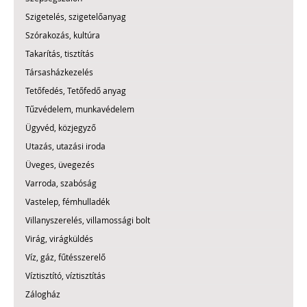
Szigetelés, szigetelőanyag
Szórakozás, kultúra
Takarítás, tisztítás
Társasházkezelés
Tetőfedés, Tetőfedő anyag
Tűzvédelem, munkavédelem
Ügyvéd, közjegyző
Utazás, utazási iroda
Üveges, üvegezés
Varroda, szabóság
Vastelep, fémhulladék
Villanyszerelés, villamossági bolt
Virág, virágküldés
Víz, gáz, fűtésszerelő
Víztisztító, víztisztítás
Zálogház