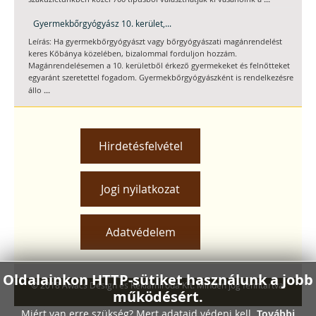
Gyermekbőrgyógyász 10. kerület,...
Leírás: Ha gyermekbőrgyógyászt vagy bőrgyógyászati magánrendelést
keres Kőbánya közelében, bizalommal forduljon hozzám.
Magánrendelésemen a 10. kerületből érkező gyermekeket és felnőtteket
egyaránt szeretettel fogadom. Gyermekbőrgyógyászként is rendelkezésre
...
állo
Hirdetésfelvétel
Jogi nyilatkozat
Adatvédelem
Oldalainkon HTTP-sütiket használunk a jobb
© 2018 Awacs Design és Reklámiroda Kft. Minden jog fenntartva.
működésért.
Miért van erre szükség? Mert adataid védeni kell.
További
Xnxx