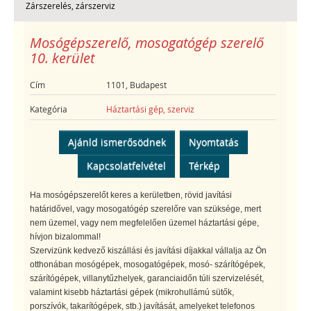
Zárszerelés, zárszerviz
Mosógépszerelő, mosogatógép szerelő
10. kerület
Cím
1101, Budapest
Kategória
Háztartási gép, szerviz
Ajánld ismerősödnek
Nyomtatás
Kapcsolatfelvétel
Térkép
Ha mosógépszerelőt keres a kerületben, rövid javítási
határidővel, vagy mosogatógép szerelőre van szüksége, mert
nem üzemel, vagy nem megfelelően üzemel háztartási gépe,
hívjon bizalommal!
Szervizünk kedvező kiszállási és javítási díjakkal vállalja az Ön
otthonában mosógépek, mosogatógépek, mosó- szárítógépek,
szárítógépek, villanytűzhelyek, garanciaidőn túli szervizelését,
valamint kisebb háztartási gépek (mikrohullámú sütők,
porszívók, takarítógépek, stb.) javítását, amelyeket telefonos