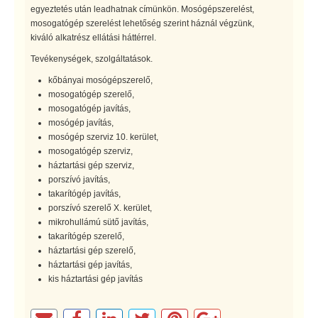
egyeztetés után leadhatnak címünkön. Mosógépszerelést,
mosogatógép szerelést lehetőség szerint háznál végzünk,
kiváló alkatrész ellátási háttérrel.
Tevékenységek, szolgáltatások.
kőbányai mosógépszerelő,
mosogatógép szerelő,
mosogatógép javítás,
mosógép javítás,
mosógép szerviz 10. kerület,
mosogatógép szerviz,
háztartási gép szerviz,
porszívó javítás,
takarítógép javítás,
porszívó szerelő X. kerület,
mikrohullámú sütő javítás,
takarítógép szerelő,
háztartási gép szerelő,
háztartási gép javítás,
kis háztartási gép javítás