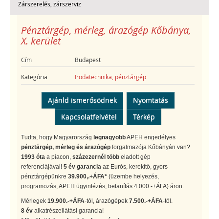
Zárszerelés, zárszerviz
Pénztárgép, mérleg, árazógép Kőbánya,
X. kerület
Cím
Budapest
Kategória
Irodatechnika, pénztárgép
Ajánld ismerősödnek
Nyomtatás
Kapcsolatfelvétel
Térkép
Tudta, hogy Magyarország
legnagyobb
APEH engedélyes
pénztárgép, mérleg és árazógép
forgalmazója Kőbányán van?
1993 óta
a piacon,
százezernél több
eladott gép
referenciájával!
5 év garancia
az Eurós, kerekítő, gyors
pénztárgépünkre
39.900,.+ÁFA*
(üzembe helyezés,
programozás, APEH ügyintézés, betanítás 4.000.-+ÁFA) áron.
Mérlegek
19.900.-+ÁFA
-tól, árazógépek
7.500.-+ÁFA
-tól.
8 év
alkatrészellátási garancia!