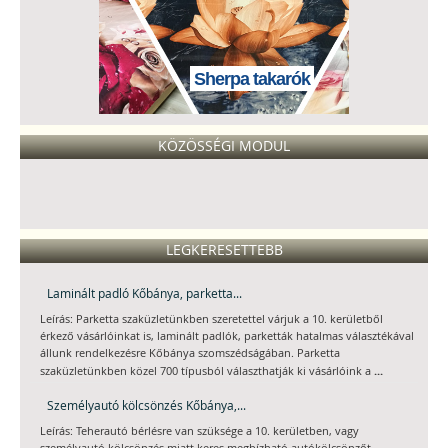
Sherpa takarók
KÖZÖSSÉGI MODUL
LEGKERESETTEBB
Laminált padló Kőbánya, parketta...
Leírás: Parketta szaküzletünkben szeretettel várjuk a 10. kerületből
érkező vásárlóinkat is, laminált padlók, parketták hatalmas választékával
állunk rendelkezésre Kőbánya szomszédságában. Parketta
...
szaküzletünkben közel 700 típusból választhatják ki vásárlóink a
Személyautó kölcsönzés Kőbánya,...
Leírás: Teherautó bérlésre van szüksége a 10. kerületben, vagy
személyautó kölcsönzés miatt keres megbízható autókölcsönzőt