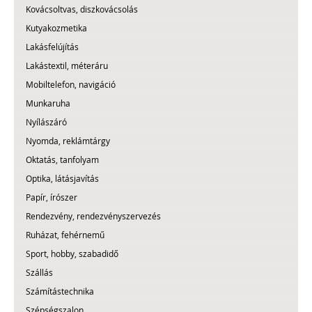
Kovácsoltvas, diszkovácsolás
Kutyakozmetika
Lakásfelújítás
Lakástextil, méteráru
Mobiltelefon, navigáció
Munkaruha
Nyílászáró
Nyomda, reklámtárgy
Oktatás, tanfolyam
Optika, látásjavítás
Papír, írószer
Rendezvény, rendezvényszervezés
Ruházat, fehérnemű
Sport, hobby, szabadidő
Szállás
Számítástechnika
Szépségszalon