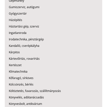
Gépműhely
Gumiszerviz, autógumi
Gyógyszertár
Házépítés
Háztartási gép, szerviz
Ingatlaniroda
Irodatechnika, pénztárgép
Kandalló, cserépkályha
Kárpitos
Kártevőírtás, rovarírtás
Kertészet
Klímatechnika
Kőfaragó, sírköves
Kölcsönzés, bérlés
Költöztetés, fuvarozás, szállítmányozás
Könyvelés, adótanácsadás
Könyvesbolt, antikvárium