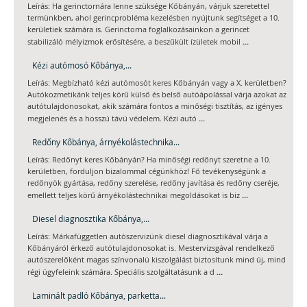
Leírás: Ha gerinctornára lenne szüksége Kőbányán, várjuk szeretettel
termünkben, ahol gerincprobléma kezelésben nyújtunk segítséget a 10.
kerületiek számára is. Gerinctorna foglalkozásainkon a gerincet
...
stabilizáló mélyizmok erősítésére, a beszűkült ízületek mobil
Kézi autómosó Kőbánya,...
Leírás: Megbízható kézi autómosót keres Kőbányán vagy a X. kerületben?
Autókozmetikánk teljes körű külső és belső autóápolással várja azokat az
autótulajdonosokat, akik számára fontos a minőségi tisztítás, az igényes
...
megjelenés és a hosszú távú védelem. Kézi autó
Redőny Kőbánya, árnyékolástechnika...
Leírás: Redőnyt keres Kőbányán? Ha minőségi redőnyt szeretne a 10.
kerületben, forduljon bizalommal cégünkhöz! Fő tevékenységünk a
redőnyök gyártása, redőny szerelése, redőny javítása és redőny cseréje,
...
emellett teljes körű árnyékolástechnikai megoldásokat is biz
Diesel diagnosztika Kőbánya,...
Leírás: Márkafüggetlen autószervizünk diesel diagnosztikával várja a
Kőbányáról érkező autótulajdonosokat is. Mestervizsgával rendelkező
autószerelőként magas színvonalú kiszolgálást biztosítunk mind új, mind
...
régi ügyfeleink számára. Speciális szolgáltatásunk a d
Laminált padló Kőbánya, parketta...