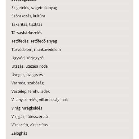
Szigetelés, szigetelőanyag
Szórakozás, kultúra
Takarítás, tisztítás
Társasházkezelés
Tetőfedés, Tetőfedő anyag
Tűzvédelem, munkavédelem
Ügyvéd, közjegyző
Utazás, utazási iroda
Üveges, üvegezés
Varroda, szabóság
Vastelep, fémhulladék
Villanyszerelés, villamossági bolt
Virág, virágküldés
Víz, gáz, fűtésszerelő
Víztisztító, víztisztítás
Zálogház