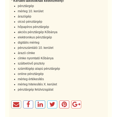
*
Kerületi lakosoknak kedvezmény!
pénztárgép
mérleg 10. kerület
árazógép
olcsó pénztárgép
hőpapíros pénztárgép
akciós pénztárgép Kőbánya
elektronikus pénztárgép
digitális mérleg
pénzszámláló 10. kerület
árazó címke
címke nyomtató Kőbánya
szálbelövő pisztoly
számítógép alapú pénztárgép
online pénztárgép
mérleg értékesítés
mérleg hitelesítés X. kerület
pénztárgép felülvizsgálat