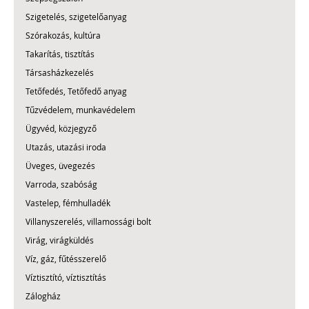
Szigetelés, szigetelőanyag
Szórakozás, kultúra
Takarítás, tisztítás
Társasházkezelés
Tetőfedés, Tetőfedő anyag
Tűzvédelem, munkavédelem
Ügyvéd, közjegyző
Utazás, utazási iroda
Üveges, üvegezés
Varroda, szabóság
Vastelep, fémhulladék
Villanyszerelés, villamossági bolt
Virág, virágküldés
Víz, gáz, fűtésszerelő
Víztisztító, víztisztítás
Zálogház