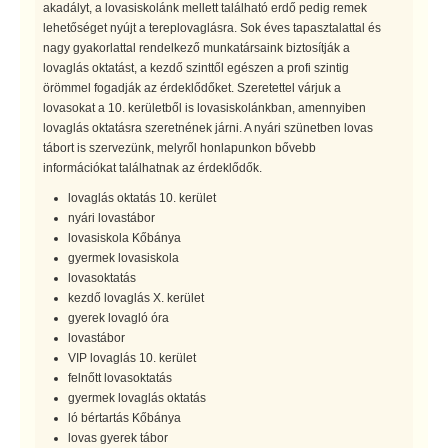
akadályt, a lovasiskolánk mellett található erdő pedig remek
lehetőséget nyújt a tereplovaglásra. Sok éves tapasztalattal és
nagy gyakorlattal rendelkező munkatársaink biztosítják a
lovaglás oktatást, a kezdő szinttől egészen a profi szintig
örömmel fogadják az érdeklődőket. Szeretettel várjuk a
lovasokat a 10. kerületből is lovasiskolánkban, amennyiben
lovaglás oktatásra szeretnének járni. A nyári szünetben lovas
tábort is szervezünk, melyről honlapunkon bővebb
információkat találhatnak az érdeklődők.
lovaglás oktatás 10. kerület
nyári lovastábor
lovasiskola Kőbánya
gyermek lovasiskola
lovasoktatás
kezdő lovaglás X. kerület
gyerek lovagló óra
lovastábor
VIP lovaglás 10. kerület
felnőtt lovasoktatás
gyermek lovaglás oktatás
ló bértartás Kőbánya
lovas gyerek tábor