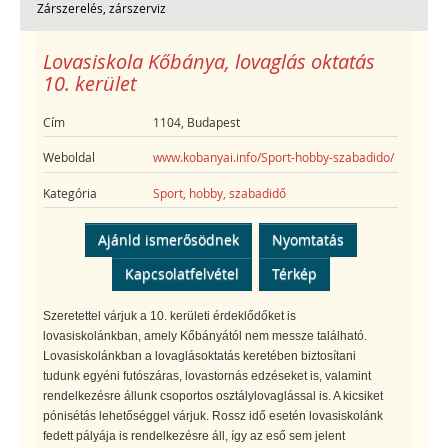
Zárszerelés, zárszerviz
Lovasiskola Kőbánya, lovaglás oktatás
10. kerület
Cím
1104, Budapest
Weboldal
www.kobanyai.info/Sport-hobby-szabadido/
Kategória
Sport, hobby, szabadidő
Ajánld ismerősödnek
Nyomtatás
Kapcsolatfelvétel
Térkép
Szeretettel várjuk a 10. kerületi érdeklődőket is
lovasiskolánkban, amely Kőbányától nem messze található.
Lovasiskolánkban a lovaglásoktatás keretében biztosítani
tudunk egyéni futószáras, lovastornás edzéseket is, valamint
rendelkezésre állunk csoportos osztálylovaglással is. A kicsiket
pónisétás lehetőséggel várjuk. Rossz idő esetén lovasiskolánk
fedett pályája is rendelkezésre áll, így az eső sem jelent