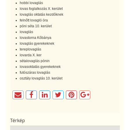
hobbi lovaglás
lovas foglalkozás X. kerület
lovaglás oktatás kezdőknek
felnőtt lovagló óra
póni séta 10. kerület
lovaglás
lovastorna Kőbánya
lovaglás gyerekeknek
tereplovaglás
lovarda X. ker
sétalovaglás pónin
lovasoktatás gyerekeknek
futószáras lovaglás
osztály lovaglás 10. kerület
Térkép