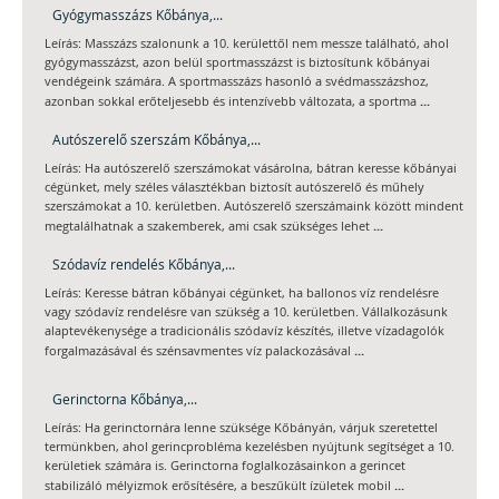
Gyógymasszázs Kőbánya,...
Leírás: Masszázs szalonunk a 10. kerülettől nem messze található, ahol
gyógymasszázst, azon belül sportmasszázst is biztosítunk kőbányai
vendégeink számára. A sportmasszázs hasonló a svédmasszázshoz,
...
azonban sokkal erőteljesebb és intenzívebb változata, a sportma
Autószerelő szerszám Kőbánya,...
Leírás: Ha autószerelő szerszámokat vásárolna, bátran keresse kőbányai
cégünket, mely széles választékban biztosít autószerelő és műhely
szerszámokat a 10. kerületben. Autószerelő szerszámaink között mindent
...
megtalálhatnak a szakemberek, ami csak szükséges lehet
Szódavíz rendelés Kőbánya,...
Leírás: Keresse bátran kőbányai cégünket, ha ballonos víz rendelésre
vagy szódavíz rendelésre van szükség a 10. kerületben. Vállalkozásunk
alaptevékenysége a tradicionális szódavíz készítés, illetve vízadagolók
...
forgalmazásával és szénsavmentes víz palackozásával
Gerinctorna Kőbánya,...
Leírás: Ha gerinctornára lenne szüksége Kőbányán, várjuk szeretettel
termünkben, ahol gerincprobléma kezelésben nyújtunk segítséget a 10.
kerületiek számára is. Gerinctorna foglalkozásainkon a gerincet
...
stabilizáló mélyizmok erősítésére, a beszűkült ízületek mobil