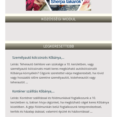
Sherpa takarók
KÖZÖSSÉGI MODUL
LEGKERESETTEBB
Személyautó kölcsönzés Kőbánya,...
Leírás: Teherautó bérlésre van szüksége a 10. kerületben, vagy
személyautó kölcsönzés miatt keres megbízható autókölcsönzőt
Kőbánya környékén? Cégünk szeretettel várja megkeresését, ha rövid
vagy hosszabb időre szeretne személyautót, kisteherautót vagy
...
teherautót
Konténer szállítás Kőbánya,...
Leírás: Konténer szállítással és földmunkával foglalkozunk a 10.
kerületben is, bátran hívja cégünket, ha megbízható céget keres Kőbánya
közelében. A gépi földmunkán belül foglalkozunk tereprendezéssel,
...
kerítés és házalap ásással, valamint épület és házbontással