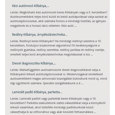
Kézi autómosó Kőbánya,...
Leírás: Megbízható kézi autómosót keres Kőbányán vagy a X. kerületben?
Autókozmetikánk teljes körű külső és belső autóápolással várja azokat az
autótulajdonosokat, akik számára fontos a minőségi tisztítás, az igényes
...
megjelenés és a hosszú távú védelem. Kézi autó
Redőny Kőbánya, árnyékolástechnika...
Leírás: Redőnyt keres Kőbányán? Ha minőségi redőnyt szeretne a 10.
kerületben, forduljon bizalommal cégünkhöz! Fő tevékenységünk a
redőnyök gyártása, redőny szerelése, redőny javítása és redőny cseréje,
...
emellett teljes körű árnyékolástechnikai megoldásokat is biz
Diesel diagnosztika Kőbánya,...
Leírás: Márkafüggetlen autószervizünk diesel diagnosztikával várja a
Kőbányáról érkező autótulajdonosokat is. Mestervizsgával rendelkező
autószerelőként magas színvonalú kiszolgálást biztosítunk mind új, mind
...
régi ügyfeleink számára. Speciális szolgáltatásunk a d
Laminált padló Kőbánya, parketta...
Leírás: Laminált padlót vagy parkettát keres Kőbányán vagy a 10.
kerületben? Parketta szaküzletünk széles választékkal várja a környékről
érkező vásárlókat, ahol többféle minőségi padlóburkolat közül
...
választhatja ki az otthonához vagy akár közületi felhasználásra