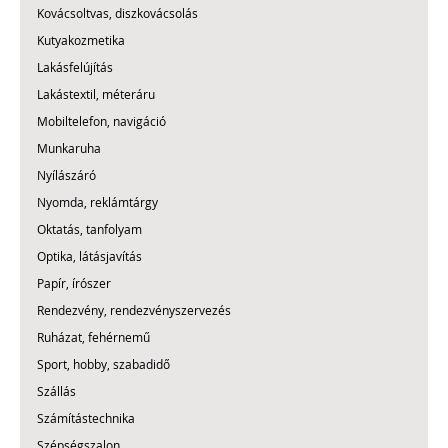
Kovácsoltvas, diszkovácsolás
Kutyakozmetika
Lakásfelújítás
Lakástextil, méteráru
Mobiltelefon, navigáció
Munkaruha
Nyílászáró
Nyomda, reklámtárgy
Oktatás, tanfolyam
Optika, látásjavítás
Papír, írószer
Rendezvény, rendezvényszervezés
Ruházat, fehérnemű
Sport, hobby, szabadidő
Szállás
Számítástechnika
Szépségszalon