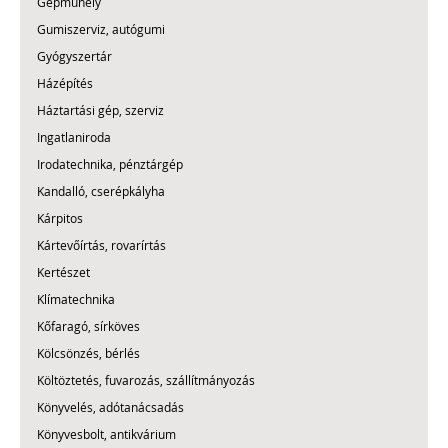
Gépműhely
Gumiszerviz, autógumi
Gyógyszertár
Házépítés
Háztartási gép, szerviz
Ingatlaniroda
Irodatechnika, pénztárgép
Kandalló, cserépkályha
Kárpitos
Kártevőírtás, rovarírtás
Kertészet
Klímatechnika
Kőfaragó, sírköves
Kölcsönzés, bérlés
Költöztetés, fuvarozás, szállítmányozás
Könyvelés, adótanácsadás
Könyvesbolt, antikvárium