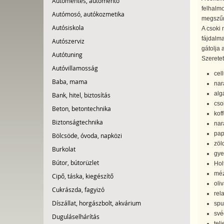
Autómentés, autómentő
felhalmo
Autómosó, autókozmetika
megszűni
Autósiskola
A csoki
fájdalma
Autószerviz
gátolja 
Autótuning
Szeretet
Autóvillamosság
cel
Baba, mama
nar
alg
Bank, hitel, biztosítás
cso
Beton, betontechnika
kof
Biztonságtechnika
nar
pap
Bölcsöde, óvoda, napközi
zöl
Burkolat
gye
Bútor, bútorüzlet
Hol
méz
Cipő, táska, kiegészítő
oli
Cukrászda, fagyizó
rel
Díszállat, horgászbolt, akvárium
spu
své
Duguláselhárítás
tel