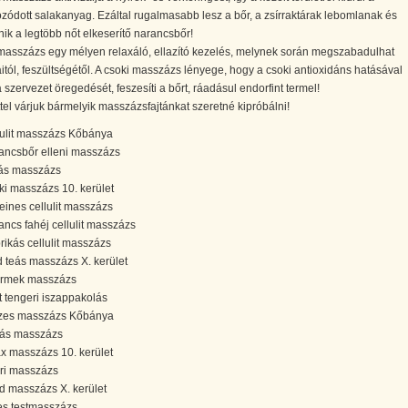
zódott salakanyag. Ezáltal rugalmasabb lesz a bőr, a zsírraktárak lebomlanak és
k a legtöbb nőt elkeserítő narancsbőr!
 masszázs egy mélyen relaxáló, ellazító kezelés, melynek során megszabadulhat
itól, feszültségétől. A csoki masszázs lényege, hogy a csoki antioxidáns hatásával
a szervezet öregedését, feszesíti a bőrt, ráadásul endorfint termel!
tel várjuk bármelyik masszázsfajtánkat szeretné kipróbálni!
lulit masszázs Kőbánya
ancsbőr elleni masszázs
ás masszázs
ki masszázs 10. kerület
feines cellulit masszázs
ancs fahéj cellulit masszázs
rikás cellulit masszázs
d teás masszázs X. kerület
rmek masszázs
t tengeri iszappakolás
es masszázs Kőbánya
vás masszázs
ax masszázs 10. kerület
ri masszázs
d masszázs X. kerület
jes testmasszázs