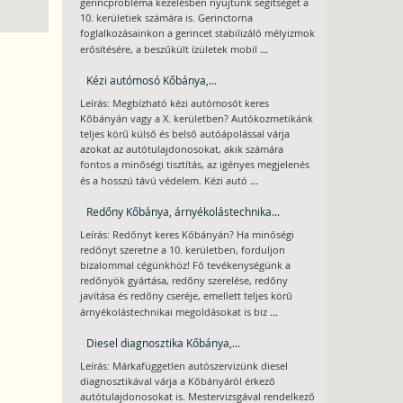
gerincprobléma kezelésben nyújtunk segítséget a
10. kerületiek számára is. Gerinctorna
foglalkozásainkon a gerincet stabilizáló mélyizmok
...
erősítésére, a beszűkült ízületek mobil
Kézi autómosó Kőbánya,...
Leírás: Megbízható kézi autómosót keres
Kőbányán vagy a X. kerületben? Autókozmetikánk
teljes körű külső és belső autóápolással várja
azokat az autótulajdonosokat, akik számára
fontos a minőségi tisztítás, az igényes megjelenés
...
és a hosszú távú védelem. Kézi autó
Redőny Kőbánya, árnyékolástechnika...
Leírás: Redőnyt keres Kőbányán? Ha minőségi
redőnyt szeretne a 10. kerületben, forduljon
bizalommal cégünkhöz! Fő tevékenységünk a
redőnyök gyártása, redőny szerelése, redőny
javítása és redőny cseréje, emellett teljes körű
...
árnyékolástechnikai megoldásokat is biz
Diesel diagnosztika Kőbánya,...
Leírás: Márkafüggetlen autószervizünk diesel
diagnosztikával várja a Kőbányáról érkező
autótulajdonosokat is. Mestervizsgával rendelkező