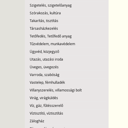
Szigetelés, szigetelőanyag
Szórakozás, kultúra
Takarítás, tisztítás
Társasházkezelés
Tetőfedés, Tetőfedő anyag
Tűzvédelem, munkavédelem
Ügyvéd, közjegyző
Utazás, utazási iroda
Üveges, üvegezés
Varroda, szabóság
Vastelep, fémhulladék
Villanyszerelés, villamossági bolt
Virág, virágküldés
Víz, gáz, fűtésszerelő
Víztisztító, víztisztítás
Zálogház