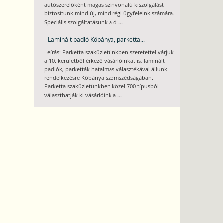
autószerelőként magas színvonalú kiszolgálást
biztosítunk mind új, mind régi ügyfeleink számára.
...
Speciális szolgáltatásunk a d
Laminált padló Kőbánya, parketta...
Leírás: Parketta szaküzletünkben szeretettel várjuk
a 10. kerületből érkező vásárlóinkat is, laminált
padlók, parketták hatalmas választékával állunk
rendelkezésre Kőbánya szomszédságában.
Parketta szaküzletünkben közel 700 típusból
...
választhatják ki vásárlóink a