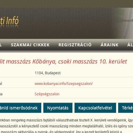
L
SZAKMAI CIKKEK
REGISZTRÁCIÓ
ÁRAINK
ÁL
lit masszázs Kőbánya, csoki masszázs 10. kerület
1104, Budapest
l
www.kobanyai.info/Szepsegszalon/
ia
Szépségszalon
ánld ismerősödnek
Nyomtatás
Kapcsolatfelvétel
Térk
kban rengeteg masszázs fajtából választhatnak tisztelt X. kerületi vendégeink, így
 masszázstól a kényeztető csoki masszázsig minden megtalálható, ízlés és igény szer
t masszázs aktivizálja a nyirok- és vérkeringést, így a kezelt területről kiürül a