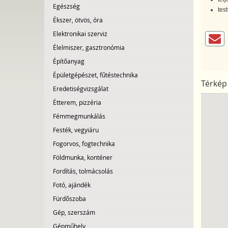
Egészség
tes
Ékszer, ötvös, óra
Elektronikai szerviz
Élelmiszer, gasztronómia
Építőanyag
Épületgépészet, fűtéstechnika
Térkép
Eredetiségvizsgálat
Étterem, pizzéria
Fémmegmunkálás
Festék, vegyiáru
Fogorvos, fogtechnika
Földmunka, konténer
Fordítás, tolmácsolás
Fotó, ajándék
Fürdőszoba
Gép, szerszám
Gépműhely