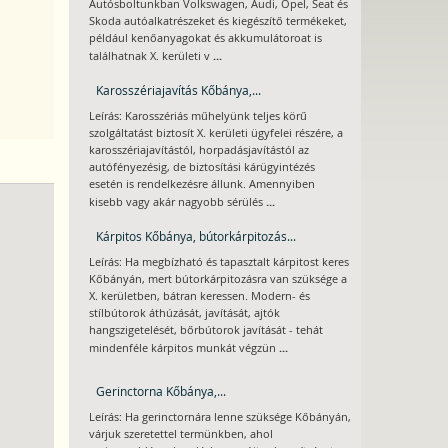
Autósboltunkban Volkswagen, Audi, Opel, Seat és
Skoda autóalkatrészeket és kiegészítő termékeket,
például kenőanyagokat és akkumulátoroat is
...
találhatnak X. kerületi v
Karosszériajavítás Kőbánya,...
Leírás: Karosszériás műhelyünk teljes körű
szolgáltatást biztosít X. kerületi ügyfelei részére, a
karosszériajavítástól, horpadásjavítástól az
autófényezésig, de biztosítási kárügyintézés
esetén is rendelkezésre állunk. Amennyiben
...
kisebb vagy akár nagyobb sérülés
Kárpitos Kőbánya, bútorkárpitozás...
Leírás: Ha megbízható és tapasztalt kárpitost keres
Kőbányán, mert bútorkárpitozásra van szüksége a
X. kerületben, bátran keressen. Modern- és
stílbútorok áthúzását, javítását, ajtók
hangszigetelését, bőrbútorok javítását - tehát
...
mindenféle kárpitos munkát végzün
Gerinctorna Kőbánya,...
Leírás: Ha gerinctornára lenne szüksége Kőbányán,
várjuk szeretettel termünkben, ahol