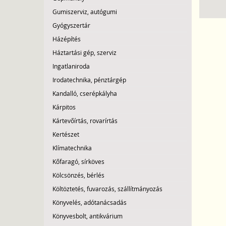
Gumiszerviz, autógumi
Gyógyszertár
Házépítés
Háztartási gép, szerviz
Ingatlaniroda
Irodatechnika, pénztárgép
Kandalló, cserépkályha
Kárpitos
Kártevőírtás, rovarírtás
Kertészet
Klímatechnika
Kőfaragó, sírköves
Kölcsönzés, bérlés
Költöztetés, fuvarozás, szállítmányozás
Könyvelés, adótanácsadás
Könyvesbolt, antikvárium