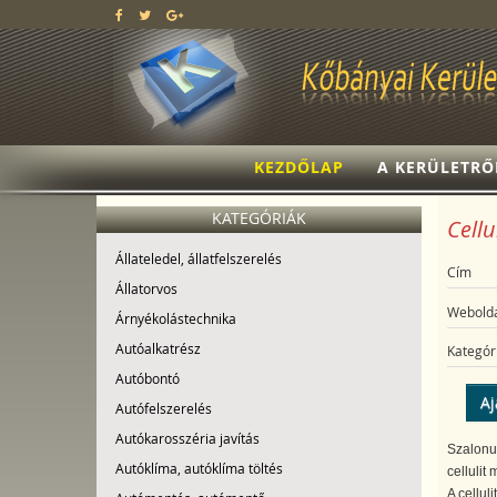
KEZDŐLAP
A KERÜLETRŐ
KATEGÓRIÁK
Cellu
Állateledel, állatfelszerelés
Cím
Állatorvos
Webolda
Árnyékolástechnika
Autóalkatrész
Kategór
Autóbontó
Aj
Autófelszerelés
Autókarosszéria javítás
Szalonun
Autóklíma, autóklíma töltés
cellulit
A celluli