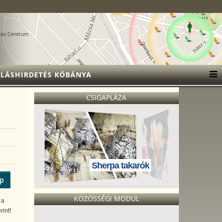
LÁSHIRDETÉS KŐBÁNYA
CSIGAPLÁZA
Sherpa takarók
ép
KÖZÖSSÉGI MODUL
 a
int!