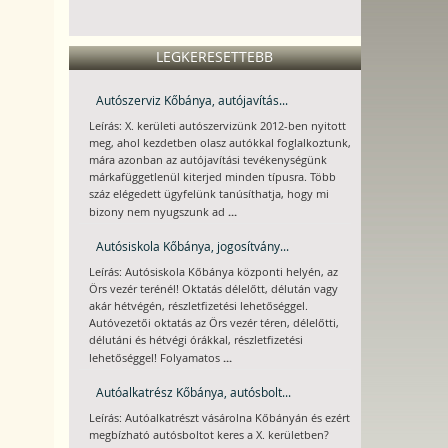
LEGKERESETTEBB
Autószerviz Kőbánya, autójavítás...
Leírás: X. kerületi autószervizünk 2012-ben nyitott
meg, ahol kezdetben olasz autókkal foglalkoztunk,
mára azonban az autójavítási tevékenységünk
márkafüggetlenül kiterjed minden típusra. Több
száz elégedett ügyfelünk tanúsíthatja, hogy mi
...
bizony nem nyugszunk ad
Autósiskola Kőbánya, jogosítvány...
Leírás: Autósiskola Kőbánya központi helyén, az
Örs vezér terénél! Oktatás délelőtt, délután vagy
akár hétvégén, részletfizetési lehetőséggel.
Autóvezetői oktatás az Örs vezér téren, délelőtti,
délutáni és hétvégi órákkal, részletfizetési
...
lehetőséggel! Folyamatos
Autóalkatrész Kőbánya, autósbolt...
Leírás: Autóalkatrészt vásárolna Kőbányán és ezért
megbízható autósboltot keres a X. kerületben?