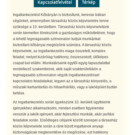
Kapcsolatfelvétel
Térkép
Ingatlankezelést Kőbányán is biztosítunk, keresse bátran
cégünket, amennyiben társasház közös képviseletre lenne
szüksége a 10. kerületben. Társasház közös képviseletünk
során kiemelten törekszünk a gazdaságos működtetésre, hogy
a lehető legmagasabb színvonalon tudjuk munkánkat
biztosítani kőbányai megbízóink számára. A társasház közös
képviselete, az ingatlankezelés maga összetett, komplex
feladat, melyet kizárólag hatékony, összeszokott, ütőképes
csapat tud ellátni. Munkatársaink egytől egyig tapasztalattal
rendelkező szakemberek, akik saját szakterületükön a
legmagasabb színvonalon végzik ingatlankezeléssel
kapcsolatos feladataikat, legyen az a társasház könyvelés, a
műszaki karbantartás és hibaelhárítás, vagy a lakóépület tisztán
tartása.
Az ingatlankezelés során igyekszünk 10. kerületi ügyfeleink
igényekhez alkalmazkodni, minden esetben figyelembe
vesszük a lakók igényeit, akár fejlesztési munkák, akár javítási
feladatok során. Elsődleges céljaink között szerepel a társasház
közös képviselete során a ránk bízott ingatlanok anyagi
biztonságának megteremtése és megőrzése, ezt hatékony