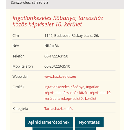
Zárszerelés, zárszerviz
Ingatlankezelés Kőbánya, társasház
közös képviselet 10. kerület
Cím
1142, Budapest, Ráskay Lea u. 26.
Név
Nikép Bt.
Telefon
06-1/223-3150
Mobiltelefon
06-20/223-3510
Weboldal
www.hazkezeles.eu
Cimkék
Ingatlankezelés Kőbánya
,
ingatlan
képviselet
,
társasház közös képviselet 10.
kerület
,
lakóképviselet X. kerület
Kategória
Társasházkezelés
Ajánld ismerősödnek
Nyomtatás