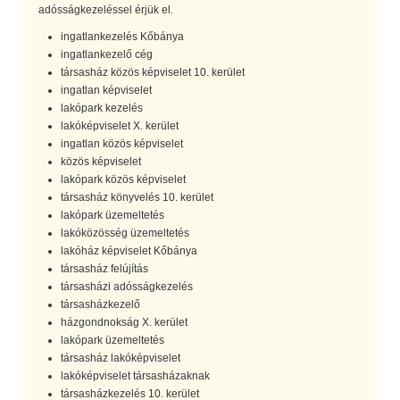
adósságkezeléssel érjük el.
ingatlankezelés Kőbánya
ingatlankezelő cég
társasház közös képviselet 10. kerület
ingatlan képviselet
lakópark kezelés
lakóképviselet X. kerület
ingatlan közös képviselet
közös képviselet
lakópark közös képviselet
társasház könyvelés 10. kerület
lakópark üzemeltetés
lakóközösség üzemeltetés
lakóház képviselet Kőbánya
társasház felújítás
társasházi adósságkezelés
társasházkezelő
házgondnokság X. kerület
lakópark üzemeltetés
társasház lakóképviselet
lakóképviselet társasházaknak
társasházkezelés 10. kerület