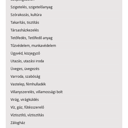
Szigetelés, szigetelőanyag
Szórakozás, kultúra
Takarítás, tisztítás
Társasházkezelés
Tetőfedés, Tetőfedő anyag
Tűzvédelem, munkavédelem
Ügyvéd, közjegyző
Utazás, utazási iroda
Üveges, üvegezés
Varroda, szabóság
Vastelep, fémhulladék
Villanyszerelés, villamossági bolt
Virág, virágküldés
Víz, gáz, fűtésszerelő
Víztisztító, víztisztítás
Zálogház