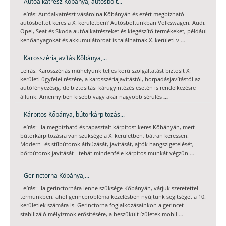
Autóalkatrész Kőbánya, autósbolt...
Leírás: Autóalkatrészt vásárolna Kőbányán és ezért megbízható
autósboltot keres a X. kerületben? Autósboltunkban Volkswagen, Audi,
Opel, Seat és Skoda autóalkatrészeket és kiegészítő termékeket, például
...
kenőanyagokat és akkumulátoroat is találhatnak X. kerületi v
Karosszériajavítás Kőbánya,...
Leírás: Karosszériás műhelyünk teljes körű szolgáltatást biztosít X.
kerületi ügyfelei részére, a karosszériajavítástól, horpadásjavítástól az
autófényezésig, de biztosítási kárügyintézés esetén is rendelkezésre
...
állunk. Amennyiben kisebb vagy akár nagyobb sérülés
Kárpitos Kőbánya, bútorkárpitozás...
Leírás: Ha megbízható és tapasztalt kárpitost keres Kőbányán, mert
bútorkárpitozásra van szüksége a X. kerületben, bátran keressen.
Modern- és stílbútorok áthúzását, javítását, ajtók hangszigetelését,
...
bőrbútorok javítását - tehát mindenféle kárpitos munkát végzün
Gerinctorna Kőbánya,...
Leírás: Ha gerinctornára lenne szüksége Kőbányán, várjuk szeretettel
termünkben, ahol gerincprobléma kezelésben nyújtunk segítséget a 10.
kerületiek számára is. Gerinctorna foglalkozásainkon a gerincet
...
stabilizáló mélyizmok erősítésére, a beszűkült ízületek mobil