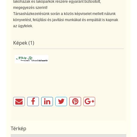
lakóházak és lakóparkok részére egyaránt biztosított,
megegyezés szerint!
Társasházkezelésünk során a közös képviselet mellett nálunk
könyvelést, felújítási és javítási munkákat és empátiát is kapnak
az ügyfelek.
Képek (1)
Térkép