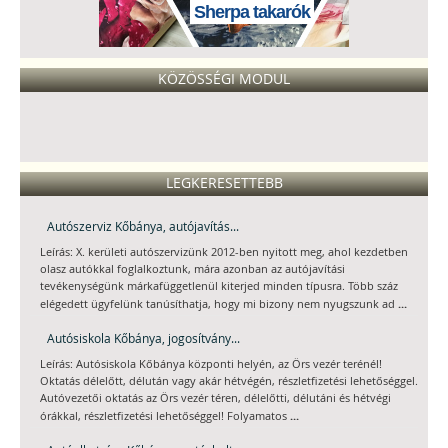
Sherpa takarók
KÖZÖSSÉGI MODUL
LEGKERESETTEBB
Autószerviz Kőbánya, autójavítás...
Leírás: X. kerületi autószervizünk 2012-ben nyitott meg, ahol kezdetben
olasz autókkal foglalkoztunk, mára azonban az autójavítási
tevékenységünk márkafüggetlenül kiterjed minden típusra. Több száz
...
elégedett ügyfelünk tanúsíthatja, hogy mi bizony nem nyugszunk ad
Autósiskola Kőbánya, jogosítvány...
Leírás: Autósiskola Kőbánya központi helyén, az Örs vezér terénél!
Oktatás délelőtt, délután vagy akár hétvégén, részletfizetési lehetőséggel.
Autóvezetői oktatás az Örs vezér téren, délelőtti, délutáni és hétvégi
...
órákkal, részletfizetési lehetőséggel! Folyamatos