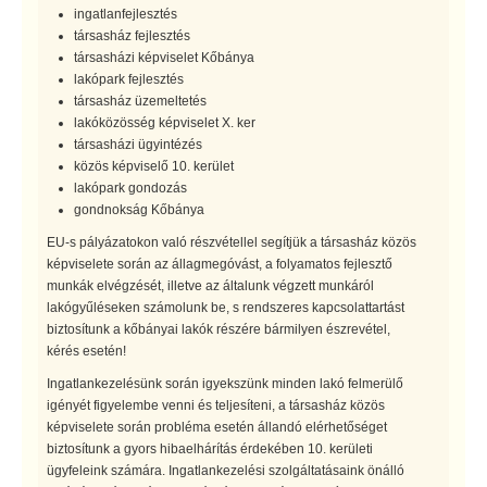
ingatlanfejlesztés
társasház fejlesztés
társasházi képviselet Kőbánya
lakópark fejlesztés
társasház üzemeltetés
lakóközösség képviselet X. ker
társasházi ügyintézés
közös képviselő 10. kerület
lakópark gondozás
gondnokság Kőbánya
EU-s pályázatokon való részvétellel segítjük a társasház közös
képviselete során az állagmegóvást, a folyamatos fejlesztő
munkák elvégzését, illetve az általunk végzett munkáról
lakógyűléseken számolunk be, s rendszeres kapcsolattartást
biztosítunk a kőbányai lakók részére bármilyen észrevétel,
kérés esetén!
Ingatlankezelésünk során igyekszünk minden lakó felmerülő
igényét figyelembe venni és teljesíteni, a társasház közös
képviselete során probléma esetén állandó elérhetőséget
biztosítunk a gyors hibaelhárítás érdekében 10. kerületi
ügyfeleink számára. Ingatlankezelési szolgáltatásaink önálló