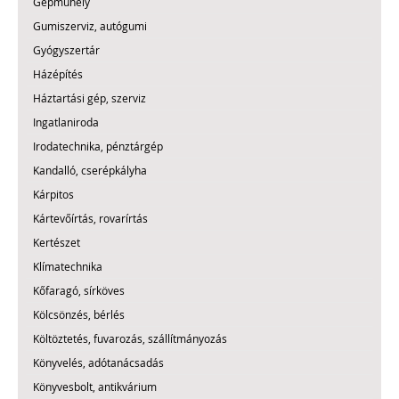
Gépműhely
Gumiszerviz, autógumi
Gyógyszertár
Házépítés
Háztartási gép, szerviz
Ingatlaniroda
Irodatechnika, pénztárgép
Kandalló, cserépkályha
Kárpitos
Kártevőírtás, rovarírtás
Kertészet
Klímatechnika
Kőfaragó, sírköves
Kölcsönzés, bérlés
Költöztetés, fuvarozás, szállítmányozás
Könyvelés, adótanácsadás
Könyvesbolt, antikvárium