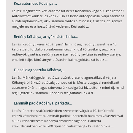
Kézi autómosó Kőbánya,...
Leírás: Megbízható kézi autómosót keres Kőbányán vagy a X. kerületben?
Autókozmetikánk teljes körű külső és belső autóápolással várja azokat az
autótulajdonosokat, akik számára fontos a minőségi tisztítás, az igényes
...
megjelenés és a hosszú távú védelem. Kézi autó
Redőny Kőbánya, árnyékolástechnika...
Leírás: Redőnyt keres Kőbányán? Ha minőségi redőnyt szeretne a 10.
kerületben, forduljon bizalommal cégünkhöz! Fő tevékenységünk a
redőnyök gyártása, redőny szerelése, redőny javítása és redőny cseréje,
...
emellett teljes körű árnyékolástechnikai megoldásokat is biz
Diesel diagnosztika Kőbánya,...
Leírás: Márkafüggetlen autószervizünk diesel diagnosztikával várja a
Kőbányáról érkező autótulajdonosokat is. Mestervizsgával rendelkező
autószerelőként magas színvonalú kiszolgálást biztosítunk mind új, mind
...
régi ügyfeleink számára. Speciális szolgáltatásunk a d
Laminált padló Kőbánya, parketta...
Leírás: Parketta szaküzletünkben szeretettel várjuk a 10. kerületből
érkező vásárlóinkat is, laminált padlók, parketták hatalmas választékával
állunk rendelkezésre Kőbánya szomszédságában. Parketta
...
szaküzletünkben közel 700 típusból választhatják ki vásárlóink a