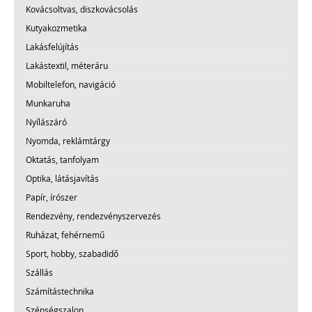
Kovácsoltvas, diszkovácsolás
Kutyakozmetika
Lakásfelújítás
Lakástextil, méteráru
Mobiltelefon, navigáció
Munkaruha
Nyílászáró
Nyomda, reklámtárgy
Oktatás, tanfolyam
Optika, látásjavítás
Papír, írószer
Rendezvény, rendezvényszervezés
Ruházat, fehérnemű
Sport, hobby, szabadidő
Szállás
Számítástechnika
Szépségszalon