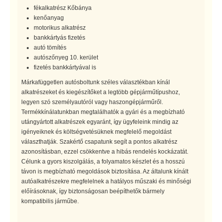
fékalkatrész Kőbánya
kenőanyag
motorikus alkatrész
bankkártyás fizetés
autó tömítés
autószőnyeg 10. kerület
fizetés bankkártyával is
Márkafüggetlen autósboltunk széles választékban kínál
alkatrészeket és kiegészítőket a legtöbb gépjárműtípushoz,
legyen szó személyautóról vagy haszongépjárműről.
Termékkínálatunkban megtalálhatók a gyári és a megbízható
utángyártott alkatrészek egyaránt, így ügyfeleink mindig az
igényeiknek és költségvetésüknek megfelelő megoldást
választhatják. Szakértő csapatunk segít a pontos alkatrész
azonosításban, ezzel csökkentve a hibás rendelés kockázatát.
Célunk a gyors kiszolgálás, a folyamatos készlet és a hosszú
távon is megbízható megoldások biztosítása. Az általunk kínált
autóalkatrészekre megfelelnek a hatályos műszaki és minőségi
előírásoknak, így biztonságosan beépíthetők bármely
kompatibilis járműbe.