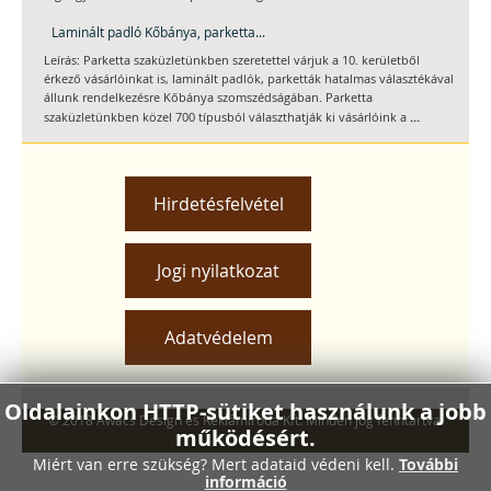
Laminált padló Kőbánya, parketta...
Leírás: Parketta szaküzletünkben szeretettel várjuk a 10. kerületből
érkező vásárlóinkat is, laminált padlók, parketták hatalmas választékával
állunk rendelkezésre Kőbánya szomszédságában. Parketta
...
szaküzletünkben közel 700 típusból választhatják ki vásárlóink a
Hirdetésfelvétel
Jogi nyilatkozat
Adatvédelem
Oldalainkon HTTP-sütiket használunk a jobb
© 2018 Awacs Design és Reklámiroda Kft. Minden jog fenntartva.
működésért.
Miért van erre szükség? Mert adataid védeni kell.
További
Xnxx
információ
Xvideos