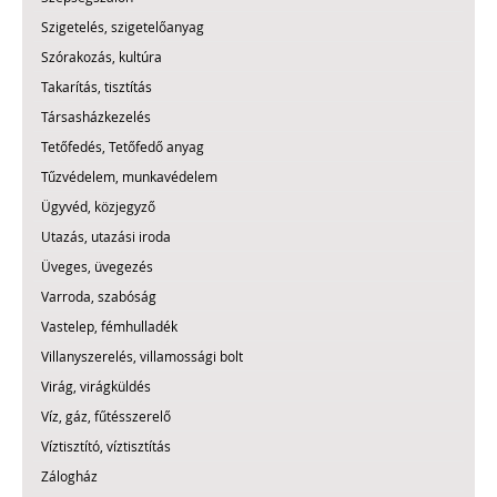
Szigetelés, szigetelőanyag
Szórakozás, kultúra
Takarítás, tisztítás
Társasházkezelés
Tetőfedés, Tetőfedő anyag
Tűzvédelem, munkavédelem
Ügyvéd, közjegyző
Utazás, utazási iroda
Üveges, üvegezés
Varroda, szabóság
Vastelep, fémhulladék
Villanyszerelés, villamossági bolt
Virág, virágküldés
Víz, gáz, fűtésszerelő
Víztisztító, víztisztítás
Zálogház