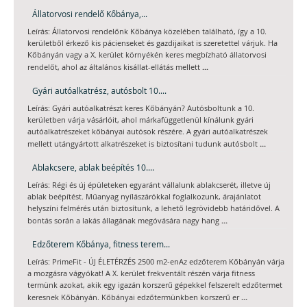
Állatorvosi rendelő Kőbánya,...
Leírás: Állatorvosi rendelőnk Kőbánya közelében található, így a 10.
kerületből érkező kis pácienseket és gazdijaikat is szeretettel várjuk. Ha
Kőbányán vagy a X. kerület környékén keres megbízható állatorvosi
...
rendelőt, ahol az általános kisállat-ellátás mellett
Gyári autóalkatrész, autósbolt 10....
Leírás: Gyári autóalkatrészt keres Kőbányán? Autósboltunk a 10.
kerületben várja vásárlóit, ahol márkafüggetlenül kínálunk gyári
autóalkatrészeket kőbányai autósok részére. A gyári autóalkatrészek
...
mellett utángyártott alkatrészeket is biztosítani tudunk autósbolt
Ablakcsere, ablak beépítés 10....
Leírás: Régi és új épületeken egyaránt vállalunk ablakcserét, illetve új
ablak beépítést. Műanyag nyílászárókkal foglalkozunk, árajánlatot
helyszíni felmérés után biztosítunk, a lehető legrövidebb határidővel. A
...
bontás során a lakás állagának megóvására nagy hang
Edzőterem Kőbánya, fitness terem...
Leírás: PrimeFit - ÚJ ÉLETÉRZÉS 2500 m2-enAz edzőterem Kőbányán várja
a mozgásra vágyókat! A X. kerület frekventált részén várja fitness
termünk azokat, akik egy igazán korszerű gépekkel felszerelt edzőtermet
...
keresnek Kőbányán. Kőbányai edzőtermünkben korszerű er