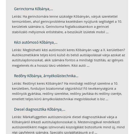
Gerinctorna Kőbánya,...
Leírás: Ha gerinctornára lenne szüksége Kőbányán, várjuk szeretettel
termünkben, ahol gerincprobléma kezelésben nyújtunk segítséget a 10.
kerületiek számára is. Gerinctorna foglalkozásainkon a gerincet
...
stabilizáló mélyizmok erősítésére, a beszűkült ízületek mobil
Kézi autómosó Kőbánya,...
Leírás: Megbízható kézi autómosót keres Kőbányán vagy a X. kerületben?
Autókozmetikánk teljes körű külső és belső autóápolással várja azokat az
autótulajdonosokat, akik számára fontos a minőségi tisztítás, az igényes
...
megjelenés és a hosszú távú védelem. Kézi autó
Redőny Kőbánya, árnyékolástechnika...
Leírás: Redőnyt keres Kőbányán? Ha minőségi redőnyt szeretne a 10.
kerületben, forduljon bizalommal cégünkhöz! Fő tevékenységünk a
redőnyök gyártása, redőny szerelése, redőny javítása és redőny cseréje,
...
emellett teljes körű árnyékolástechnikai megoldásokat is biz
Diesel diagnosztika Kőbánya,...
Leírás: Márkafüggetlen autószervizünk diesel diagnosztikával várja a
Kőbányáról érkező autótulajdonosokat is. Mestervizsgával rendelkező
autószerelőként magas színvonalú kiszolgálást biztosítunk mind új, mind
...
régi ügyfeleink számára. Speciális szolgáltatásunk a d