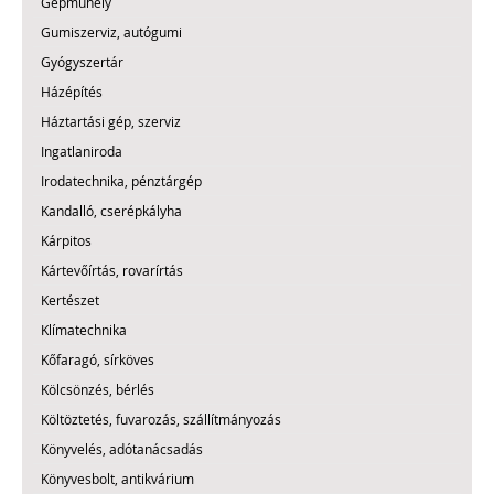
Gépműhely
Gumiszerviz, autógumi
Gyógyszertár
Házépítés
Háztartási gép, szerviz
Ingatlaniroda
Irodatechnika, pénztárgép
Kandalló, cserépkályha
Kárpitos
Kártevőírtás, rovarírtás
Kertészet
Klímatechnika
Kőfaragó, sírköves
Kölcsönzés, bérlés
Költöztetés, fuvarozás, szállítmányozás
Könyvelés, adótanácsadás
Könyvesbolt, antikvárium