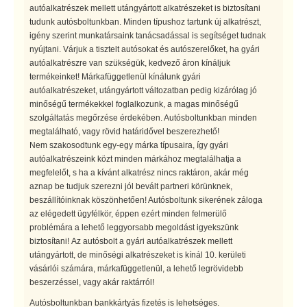
autóalkatrészek mellett utángyártott alkatrészeket is biztosítani
tudunk autósboltunkban. Minden típushoz tartunk új alkatrészt,
igény szerint munkatársaink tanácsadással is segítséget tudnak
nyújtani. Várjuk a tisztelt autósokat és autószerelőket, ha gyári
autóalkatrészre van szükségük, kedvező áron kínáljuk
termékeinket! Márkafüggetlenül kínálunk gyári
autóalkatrészeket, utángyártott változatban pedig kizárólag jó
minőségű termékekkel foglalkozunk, a magas minőségű
szolgáltatás megőrzése érdekében. Autósboltunkban minden
megtalálható, vagy rövid határidővel beszerezhető!
Nem szakosodtunk egy-egy márka típusaira, így gyári
autóalkatrészeink közt minden márkához megtalálhatja a
megfelelőt, s ha a kívánt alkatrész nincs raktáron, akár még
aznap be tudjuk szerezni jól bevált partneri körünknek,
beszállítóinknak köszönhetően! Autósboltunk sikerének záloga
az elégedett ügyfélkör, éppen ezért minden felmerülő
problémára a lehető leggyorsabb megoldást igyekszünk
biztosítani! Az autósbolt a gyári autóalkatrészek mellett
utángyártott, de minőségi alkatrészeket is kínál 10. kerületi
vásárlói számára, márkafüggetlenül, a lehető legrövidebb
beszerzéssel, vagy akár raktárról!
Autósboltunkban bankkártyás fizetés is lehetséges.