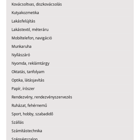
Kovácsoltvas, diszkovácsolás
Kutyakozmetika
Lakásfelújítás
Lakástextil, méteráru
Mobiltelefon, navigáció
Munkaruha
Nyílászáró
Nyomda, reklámtárgy
Oktatás, tanfolyam
Optika, látásjavítás
Papír, írószer
Rendezvény, rendezvényszervezés
Ruházat, fehérnemű
Sport, hobby, szabadidő
Szállás
Számítástechnika
Szépségszalon