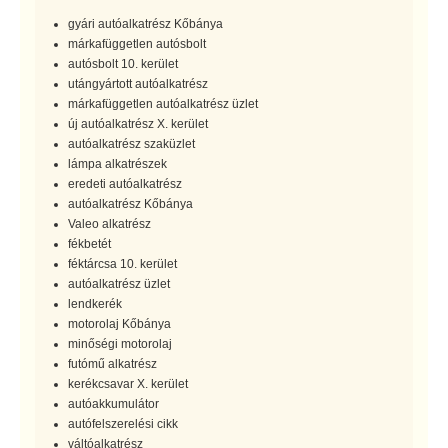
gyári autóalkatrész Kőbánya
márkafüggetlen autósbolt
autósbolt 10. kerület
utángyártott autóalkatrész
márkafüggetlen autóalkatrész üzlet
új autóalkatrész X. kerület
autóalkatrész szaküzlet
lámpa alkatrészek
eredeti autóalkatrész
autóalkatrész Kőbánya
Valeo alkatrész
fékbetét
féktárcsa 10. kerület
autóalkatrész üzlet
lendkerék
motorolaj Kőbánya
minőségi motorolaj
futómű alkatrész
kerékcsavar X. kerület
autóakkumulátor
autófelszerelési cikk
váltóalkatrész