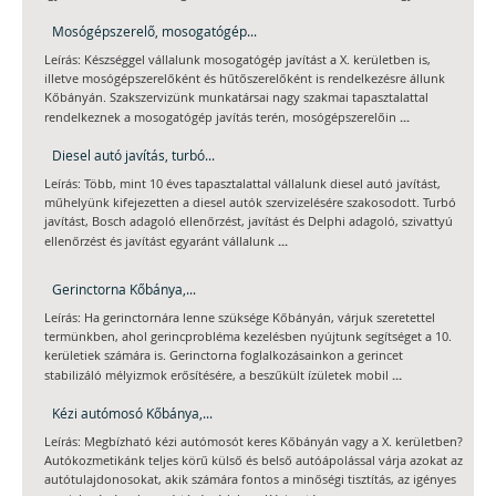
Mosógépszerelő, mosogatógép...
Leírás: Készséggel vállalunk mosogatógép javítást a X. kerületben is,
illetve mosógépszerelőként és hűtőszerelőként is rendelkezésre állunk
Kőbányán. Szakszervizünk munkatársai nagy szakmai tapasztalattal
...
rendelkeznek a mosogatógép javítás terén, mosógépszerelőin
Diesel autó javítás, turbó...
Leírás: Több, mint 10 éves tapasztalattal vállalunk diesel autó javítást,
műhelyünk kifejezetten a diesel autók szervizelésére szakosodott. Turbó
javítást, Bosch adagoló ellenőrzést, javítást és Delphi adagoló, szivattyú
...
ellenőrzést és javítást egyaránt vállalunk
Gerinctorna Kőbánya,...
Leírás: Ha gerinctornára lenne szüksége Kőbányán, várjuk szeretettel
termünkben, ahol gerincprobléma kezelésben nyújtunk segítséget a 10.
kerületiek számára is. Gerinctorna foglalkozásainkon a gerincet
...
stabilizáló mélyizmok erősítésére, a beszűkült ízületek mobil
Kézi autómosó Kőbánya,...
Leírás: Megbízható kézi autómosót keres Kőbányán vagy a X. kerületben?
Autókozmetikánk teljes körű külső és belső autóápolással várja azokat az
autótulajdonosokat, akik számára fontos a minőségi tisztítás, az igényes