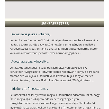
LEGKERESETTEBB
Karosszéria javítás Kőbánya,...
Leírás: A X. kerületben működő műhelyemben várom, ha a karosszéria
javításra szorul autója vagy autófényezést venne igénybe, emellett a
kárügyintézést is bátran ránk bízhatja. Minden típusú gépjármű esetén
...
vállalom a karosszéria javítását, akár korrodált gépkocsi
Adótanácsadás, könyvelő,...
Leírás: Adótanácsadásra vagy bérszámfejtés van szüksége a X.
kerületben? Megbízható könyvelőt keres Kőbányán? Könyvelő irodánk
számos éve vállalja a X. kerületi vállalkozások teljes könyvelését és
...
bérszámfejtését, illetve vállalunk adótanácsadást, TB ügyintézést
Edzőterem, fitnessterem,...
Leírás: Azzal a céllal nyitottuk meg a X. kerületben edzőtermünket, hogy
Ön is megtalálja a kikapcsolódás lehetőségét egy olyan
mozgásformában, amit örömmel végez egy egészséges élet kedvéért.
...
Igyekeztünk családias légkört kialakítani a fitnessteremben, hogy mind