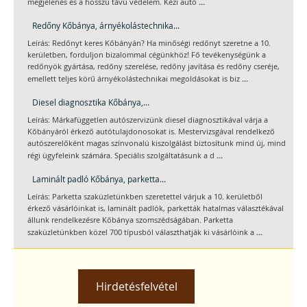
...
megjelenés és a hosszú távú védelem. Kézi autó
Redőny Kőbánya, árnyékolástechnika...
Leírás: Redőnyt keres Kőbányán? Ha minőségi redőnyt szeretne a 10.
kerületben, forduljon bizalommal cégünkhöz! Fő tevékenységünk a
redőnyök gyártása, redőny szerelése, redőny javítása és redőny cseréje,
...
emellett teljes körű árnyékolástechnikai megoldásokat is biz
Diesel diagnosztika Kőbánya,...
Leírás: Márkafüggetlen autószervizünk diesel diagnosztikával várja a
Kőbányáról érkező autótulajdonosokat is. Mestervizsgával rendelkező
autószerelőként magas színvonalú kiszolgálást biztosítunk mind új, mind
...
régi ügyfeleink számára. Speciális szolgáltatásunk a d
Laminált padló Kőbánya, parketta...
Leírás: Parketta szaküzletünkben szeretettel várjuk a 10. kerületből
érkező vásárlóinkat is, laminált padlók, parketták hatalmas választékával
állunk rendelkezésre Kőbánya szomszédságában. Parketta
...
szaküzletünkben közel 700 típusból választhatják ki vásárlóink a
Hirdetésfelvétel