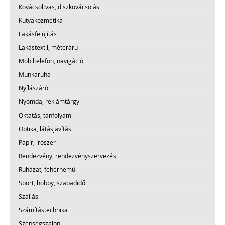
Kovácsoltvas, diszkovácsolás
Kutyakozmetika
Lakásfelújítás
Lakástextil, méteráru
Mobiltelefon, navigáció
Munkaruha
Nyílászáró
Nyomda, reklámtárgy
Oktatás, tanfolyam
Optika, látásjavítás
Papír, írószer
Rendezvény, rendezvényszervezés
Ruházat, fehérnemű
Sport, hobby, szabadidő
Szállás
Számítástechnika
Szépségszalon