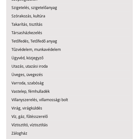
Szigetelés, szigetelőanyag
Szórakozás, kultúra
Takarítás, tisztítás
Társasházkezelés
Tetőfedés, Tetőfedő anyag
Tűzvédelem, munkavédelem
Ügyvéd, közjegyző
Utazás, utazási iroda
Üveges, üvegezés
Varroda, szabóság
Vastelep, fémhulladék
Villanyszerelés, villamossági bolt
Virág, virágküldés
Víz, gáz, fűtésszerelő
Víztisztító, víztisztítás
Zálogház