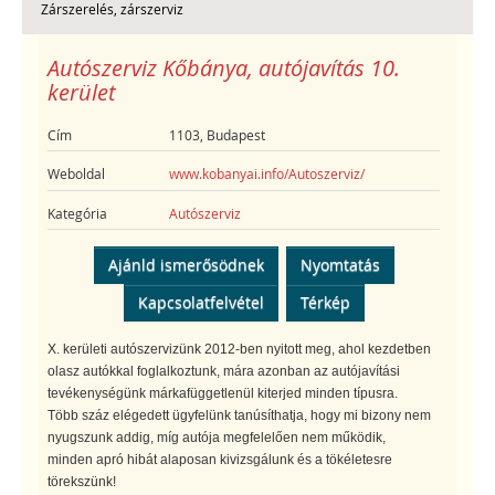
Zárszerelés, zárszerviz
Autószerviz Kőbánya, autójavítás 10.
kerület
Cím
1103, Budapest
Weboldal
www.kobanyai.info/Autoszerviz/
Kategória
Autószerviz
Ajánld ismerősödnek
Nyomtatás
Kapcsolatfelvétel
Térkép
X. kerületi autószervizünk 2012-ben nyitott meg, ahol kezdetben
olasz autókkal foglalkoztunk, mára azonban az autójavítási
tevékenységünk márkafüggetlenül kiterjed minden típusra.
Több száz elégedett ügyfelünk tanúsíthatja, hogy mi bizony nem
nyugszunk addig, míg autója megfelelően nem működik,
minden apró hibát alaposan kivizsgálunk és a tökéletesre
törekszünk!