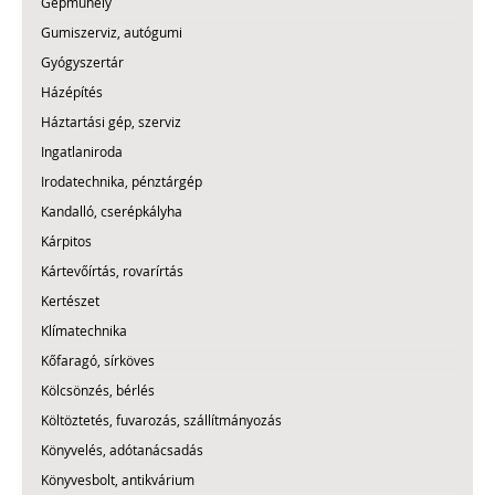
Gépműhely
Gumiszerviz, autógumi
Gyógyszertár
Házépítés
Háztartási gép, szerviz
Ingatlaniroda
Irodatechnika, pénztárgép
Kandalló, cserépkályha
Kárpitos
Kártevőírtás, rovarírtás
Kertészet
Klímatechnika
Kőfaragó, sírköves
Kölcsönzés, bérlés
Költöztetés, fuvarozás, szállítmányozás
Könyvelés, adótanácsadás
Könyvesbolt, antikvárium