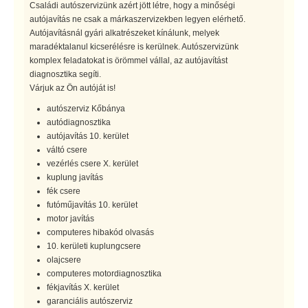
Családi autószervizünk azért jött létre, hogy a minőségi
autójavítás ne csak a márkaszervizekben legyen elérhető.
Autójavításnál gyári alkatrészeket kínálunk, melyek
maradéktalanul kicserélésre is kerülnek. Autószervizünk
komplex feladatokat is örömmel vállal, az autójavítást
diagnosztika segíti.
Várjuk az Ön autóját is!
autószerviz Kőbánya
autódiagnosztika
autójavítás 10. kerület
váltó csere
vezérlés csere X. kerület
kuplung javítás
fék csere
futóműjavítás 10. kerület
motor javítás
computeres hibakód olvasás
10. kerületi kuplungcsere
olajcsere
computeres motordiagnosztika
fékjavítás X. kerület
garanciális autószerviz