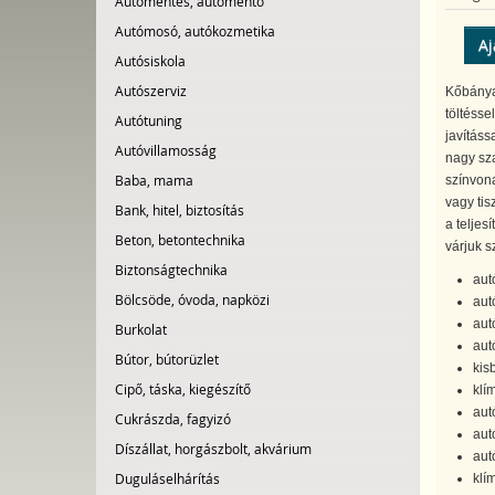
Autómentés, autómentő
Autómosó, autókozmetika
Aj
Autósiskola
Autószerviz
Kőbányai
töltésse
Autótuning
javításs
Autóvillamosság
nagy sz
Baba, mama
színvona
vagy tis
Bank, hitel, biztosítás
a teljes
Beton, betontechnika
várjuk s
Biztonságtechnika
aut
Bölcsöde, óvoda, napközi
autó
aut
Burkolat
aut
Bútor, bútorüzlet
kis
Cipő, táska, kiegészítő
klí
aut
Cukrászda, fagyizó
aut
Díszállat, horgászbolt, akvárium
aut
Duguláselhárítás
klí