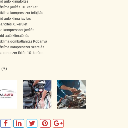
rid autó klímatöltés
óklíma javítás 10. kerület
óklíma kompresszor felújítás
id autó klíma javítás
a töltés X. kerület
ma kompresszor javítás
rid autó klímatöltés
óklíma gombátlanítás Kőbánya
óklíma kompresszor szerelés
ma rendszer töltés 10. kerület
 (3)