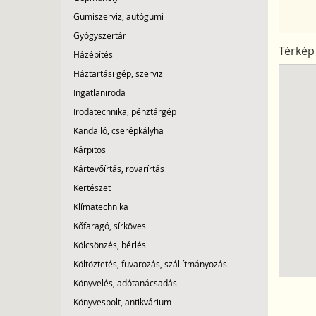
Gumiszerviz, autógumi
Gyógyszertár
Térkép
Házépítés
Háztartási gép, szerviz
Ingatlaniroda
Irodatechnika, pénztárgép
Kandalló, cserépkályha
Kárpitos
Kártevőírtás, rovarírtás
Kertészet
Klímatechnika
Kőfaragó, sírköves
Kölcsönzés, bérlés
Költöztetés, fuvarozás, szállítmányozás
Könyvelés, adótanácsadás
Könyvesbolt, antikvárium