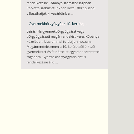
rendelkezésre Kőbánya szomszédságában.
Parketta szaküzletünkben közel 700 típusból
...
választhatják ki vásárlóink a
Gyermekbőrgyógyász 10. kerület,...
Leírás: Ha gyermekbőrgyógyászt vagy
bőrgyógyászati magánrendelést keres Kőbánya
közelében, bizalommal forduljon hozzám.
Magánrendelésemen a 10. kerületből érkező
gyermekeket és felnőtteket egyaránt szeretettel
fogadom. Gyermekbőrgyógyászként is
...
rendelkezésre állo