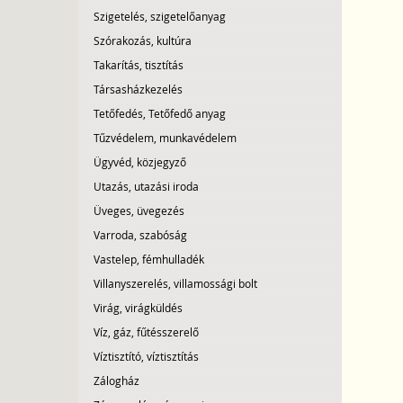
Szigetelés, szigetelőanyag
Szórakozás, kultúra
Takarítás, tisztítás
Társasházkezelés
Tetőfedés, Tetőfedő anyag
Tűzvédelem, munkavédelem
Ügyvéd, közjegyző
Utazás, utazási iroda
Üveges, üvegezés
Varroda, szabóság
Vastelep, fémhulladék
Villanyszerelés, villamossági bolt
Virág, virágküldés
Víz, gáz, fűtésszerelő
Víztisztító, víztisztítás
Zálogház