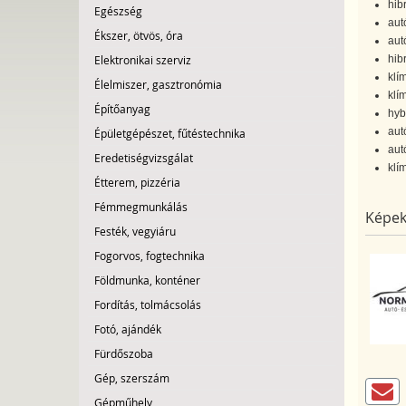
hib
Egészség
aut
Ékszer, ötvös, óra
aut
Elektronikai szerviz
hibr
klím
Élelmiszer, gasztronómia
klí
Építőanyag
hyb
aut
Épületgépészet, fűtéstechnika
aut
Eredetiségvizsgálat
klí
Étterem, pizzéria
Fémmegmunkálás
Képek
Festék, vegyiáru
Fogorvos, fogtechnika
Földmunka, konténer
Fordítás, tolmácsolás
Fotó, ajándék
Fürdőszoba
Gép, szerszám
Gépműhely