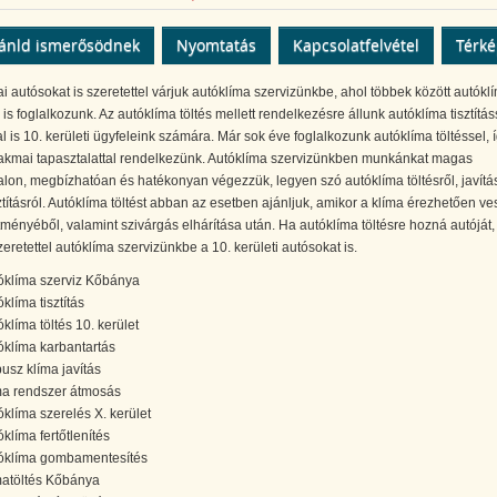
ánld ismerősödnek
Nyomtatás
Kapcsolatfelvétel
Térk
 autósokat is szeretettel várjuk autóklíma szervizünkbe, ahol többek között autókl
l is foglalkozunk. Az autóklíma töltés mellett rendelkezésre állunk autóklíma tisztítás
al is 10. kerületi ügyfeleink számára. Már sok éve foglalkozunk autóklíma töltéssel, 
akmai tapasztalattal rendelkezünk. Autóklíma szervizünkben munkánkat magas
lon, megbízhatóan és hatékonyan végezzük, legyen szó autóklíma töltésről, javítás
ztításról. Autóklíma töltést abban az esetben ajánljuk, amikor a klíma érezhetően ves
ítményéből, valamint szivárgás elhárítása után. Ha autóklíma töltésre hozná autóját,
zeretettel autóklíma szervizünkbe a 10. kerületi autósokat is.
óklíma szerviz Kőbánya
klíma tisztítás
óklíma töltés 10. kerület
óklíma karbantartás
busz klíma javítás
ma rendszer átmosás
óklíma szerelés X. kerület
óklíma fertőtlenítés
óklíma gombamentesítés
matöltés Kőbánya