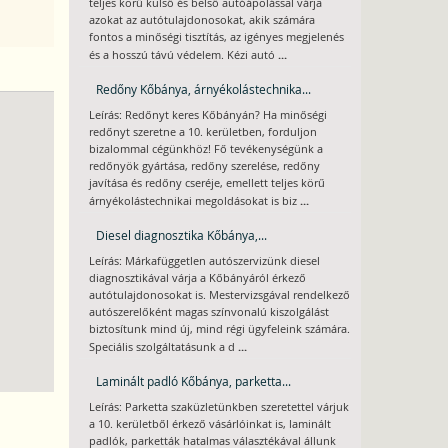
teljes körű külső és belső autóápolással várja
azokat az autótulajdonosokat, akik számára
fontos a minőségi tisztítás, az igényes megjelenés
...
és a hosszú távú védelem. Kézi autó
Redőny Kőbánya, árnyékolástechnika...
Leírás: Redőnyt keres Kőbányán? Ha minőségi
redőnyt szeretne a 10. kerületben, forduljon
bizalommal cégünkhöz! Fő tevékenységünk a
redőnyök gyártása, redőny szerelése, redőny
javítása és redőny cseréje, emellett teljes körű
...
árnyékolástechnikai megoldásokat is biz
Diesel diagnosztika Kőbánya,...
Leírás: Márkafüggetlen autószervizünk diesel
diagnosztikával várja a Kőbányáról érkező
autótulajdonosokat is. Mestervizsgával rendelkező
autószerelőként magas színvonalú kiszolgálást
biztosítunk mind új, mind régi ügyfeleink számára.
...
Speciális szolgáltatásunk a d
Laminált padló Kőbánya, parketta...
Leírás: Parketta szaküzletünkben szeretettel várjuk
a 10. kerületből érkező vásárlóinkat is, laminált
padlók, parketták hatalmas választékával állunk