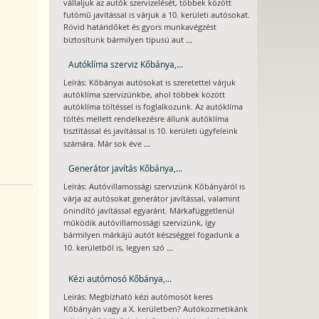
vállaljuk az autók szervizelését, többek között
futómű javítással is várjuk a 10. kerületi autósokat.
Rövid határidőket és gyors munkavégzést
...
biztosítunk bármilyen típusú aut
Autóklíma szerviz Kőbánya,...
Leírás: Kőbányai autósokat is szeretettel várjuk
autóklíma szervizünkbe, ahol többek között
autóklíma töltéssel is foglalkozunk. Az autóklíma
töltés mellett rendelkezésre állunk autóklíma
tisztítással és javítással is 10. kerületi ügyfeleink
...
számára. Már sok éve
Generátor javítás Kőbánya,...
Leírás: Autóvillamossági szervizünk Kőbányáról is
várja az autósokat generátor javítással, valamint
önindító javítással egyaránt. Márkafüggetlenül
működik autóvillamossági szervizünk, így
bármilyen márkájú autót készséggel fogadunk a
...
10. kerületből is, legyen szó
Kézi autómosó Kőbánya,...
Leírás: Megbízható kézi autómosót keres
Kőbányán vagy a X. kerületben? Autókozmetikánk