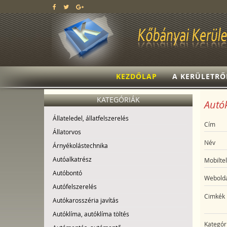
KEZDŐLAP
A KERÜLETRŐ
KATEGÓRIÁK
Autók
Állateledel, állatfelszerelés
Cím
Állatorvos
Név
Árnyékolástechnika
Autóalkatrész
Mobilte
Autóbontó
Webolda
Autófelszerelés
Cimkék
Autókarosszéria javítás
Autóklíma, autóklíma töltés
Kategór