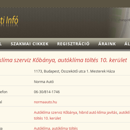
L
SZAKMAI CIKKEK
REGISZTRÁCIÓ
ÁRAINK
ÁL
líma szerviz Kőbánya, autóklíma töltés 10. kerület
1173, Budapest, Összekötő utca 1. Mesterek Háza
Norma Autó
lefon
06-30/814-1746
l
normaauto.hu
Autóklíma szerviz Kőbánya
,
hibrid autó klíma javítás
,
autókl
töltés 10. kerület
ia
Autóklíma, autóklíma töltés