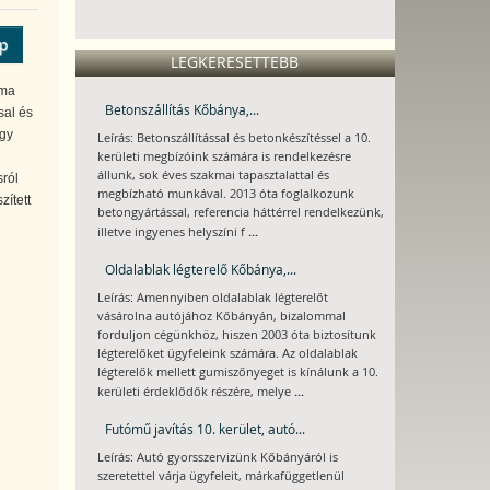
ép
LEGKERESETTEBB
íma
Betonszállítás Kőbánya,...
sal és
így
Leírás: Betonszállítással és betonkészítéssel a 10.
kerületi megbízóink számára is rendelkezésre
állunk, sok éves szakmai tapasztalattal és
ról
megbízható munkával. 2013 óta foglalkozunk
zített
betongyártással, referencia háttérrel rendelkezünk,
...
illetve ingyenes helyszíni f
Oldalablak légterelő Kőbánya,...
Leírás: Amennyiben oldalablak légterelőt
vásárolna autójához Kőbányán, bizalommal
forduljon cégünkhöz, hiszen 2003 óta biztosítunk
légterelőket ügyfeleink számára. Az oldalablak
légterelők mellett gumiszőnyeget is kínálunk a 10.
...
kerületi érdeklődők részére, melye
Futómű javítás 10. kerület, autó...
Leírás: Autó gyorsszervizünk Kőbányáról is
szeretettel várja ügyfeleit, márkafüggetlenül