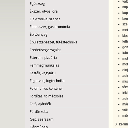
vált
Egészség
kup
Ékszer, ötvös, óra
kup
Elektronikai szerviz
kor
sze
Élelmiszer, gasztronómia
mot
Építőanyag
kip
félt
Épületgépészet, fűtéstechnika
göm
Eredetiségvizsgálat
fut
Étterem, pizzéria
mot
mot
Fémmegmunkálás
ola
Festék, vegyiáru
aut
Fogorvos, fogtechnika
műs
fék
Földmunka, konténer
fék
Fordítás, tolmácsolás
aut
Fotó, ajándék
már
vált
Fürdőszoba
műs
Gép, szerszám
X. kerül
Gépműhely