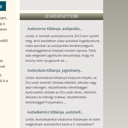
ép
LEGKERESETTEBB
éges,
g a
Autószerviz Kőbánya, autójavítás...
keres
Leírás: X. kerületi autószervizünk 2012-ben nyitott
meg, ahol kezdetben olasz autókkal foglalkoztunk,
erétől
mára azonban az autójavítási tevékenységünk
márkafüggetlenül kiterjed minden típusra. Több
száz elégedett ügyfelünk tanúsíthatja, hogy mi
...
bizony nem nyugszunk ad
an
vel.
Autósiskola Kőbánya, jogosítvány...
s
Leírás: Autósiskola Kőbánya központi helyén, az
t is a
Örs vezér terénél! Oktatás délelőtt, délután vagy
akár hétvégén, részletfizetési lehetőséggel.
Autóvezetői oktatás az Örs vezér téren, délelőtti,
délutáni és hétvégi órákkal, részletfizetési
...
lehetőséggel! Folyamatos
Autóalkatrész Kőbánya, autósbolt...
Leírás: Autóalkatrészt vásárolna Kőbányán és ezért
megbízható autósboltot keres a X. kerületben?