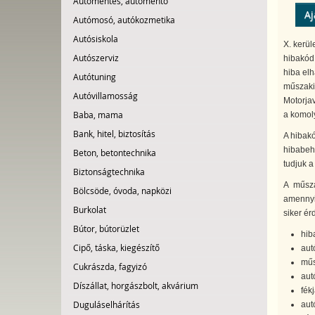
Autómentés, autómentő
Aj
Autómosó, autókozmetika
Autósiskola
X. kerül
Autószerviz
hibakód
hiba elh
Autótuning
műszaki 
Autóvillamosság
Motorjav
Baba, mama
a komol
Bank, hitel, biztosítás
A hibakó
hibabeha
Beton, betontechnika
tudjuk a
Biztonságtechnika
A műszak
Bölcsöde, óvoda, napközi
amennyib
Burkolat
siker ér
Bútor, bútorüzlet
hib
Cipő, táska, kiegészítő
aut
műs
Cukrászda, fagyizó
aut
Díszállat, horgászbolt, akvárium
fékj
Duguláselhárítás
aut