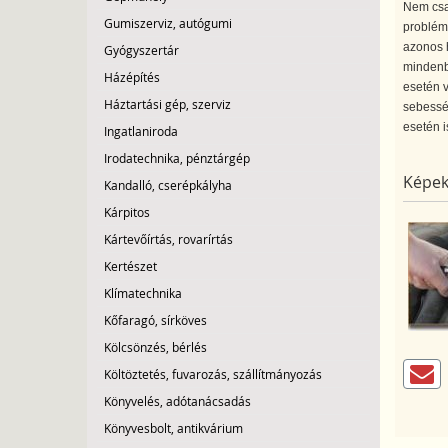
Nem csak
Gumiszerviz, autógumi
probléma
azonos h
Gyógyszertár
mindenb
Házépítés
esetén v
Háztartási gép, szerviz
sebesség
esetén i
Ingatlaniroda
Irodatechnika, pénztárgép
Képek
Kandalló, cserépkályha
Kárpitos
Kártevőírtás, rovarírtás
Kertészet
Klímatechnika
Kőfaragó, sírköves
Kölcsönzés, bérlés
Költöztetés, fuvarozás, szállítmányozás
Könyvelés, adótanácsadás
Könyvesbolt, antikvárium