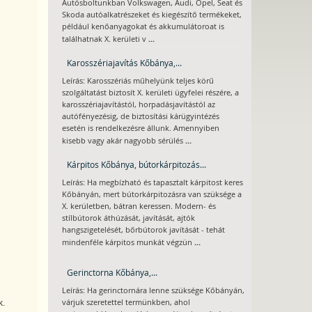
Autósboltunkban Volkswagen, Audi, Opel, Seat és
Skoda autóalkatrészeket és kiegészítő termékeket,
például kenőanyagokat és akkumulátoroat is
...
találhatnak X. kerületi v
Karosszériajavítás Kőbánya,...
Leírás: Karosszériás műhelyünk teljes körű
szolgáltatást biztosít X. kerületi ügyfelei részére, a
karosszériajavítástól, horpadásjavítástól az
autófényezésig, de biztosítási kárügyintézés
esetén is rendelkezésre állunk. Amennyiben
...
kisebb vagy akár nagyobb sérülés
Kárpitos Kőbánya, bútorkárpitozás...
Leírás: Ha megbízható és tapasztalt kárpitost keres
Kőbányán, mert bútorkárpitozásra van szüksége a
X. kerületben, bátran keressen. Modern- és
stílbútorok áthúzását, javítását, ajtók
hangszigetelését, bőrbútorok javítását - tehát
...
mindenféle kárpitos munkát végzün
Gerinctorna Kőbánya,...
Leírás: Ha gerinctornára lenne szüksége Kőbányán,
várjuk szeretettel termünkben, ahol
k.