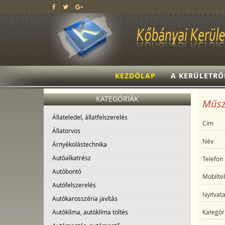
KEZDŐLAP
A KERÜLETRŐ
KATEGÓRIÁK
Műsza
Állateledel, állatfelszerelés
Cím
Állatorvos
Név
Árnyékolástechnika
Autóalkatrész
Telefon
Autóbontó
Mobilte
Autófelszerelés
Nyitvata
Autókarosszéria javítás
Autóklíma, autóklíma töltés
Kategór