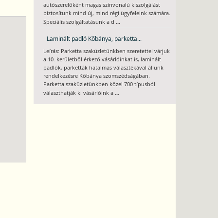
autószerelőként magas színvonalú kiszolgálást
biztosítunk mind új, mind régi ügyfeleink számára.
...
Speciális szolgáltatásunk a d
Laminált padló Kőbánya, parketta...
Leírás: Parketta szaküzletünkben szeretettel várjuk
a 10. kerületből érkező vásárlóinkat is, laminált
padlók, parketták hatalmas választékával állunk
rendelkezésre Kőbánya szomszédságában.
Parketta szaküzletünkben közel 700 típusból
...
választhatják ki vásárlóink a