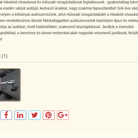
 hibakód olvasással és műszaki vizsgáztatással foglalkozunk - gyakorlatilag bárm
 esetén várjuk autóját, kedvező árakkal, nagy szakmai tapasztalattal! Sok éve vár
elyen a kőbányai autószervizünk, ahol műszaki vizsgáztatástól a hibakód olvasás
en rendelkezésre állunk! Márkafüggetlen autószervizünk bármilyen típus és márk
árja az autókat, rövid határidőkkel, szakszerű kiszolgálással. Javítjuk a manuális
váltókat, a benzines és diesel motorokat akár nagyobb volumenű javítások, felújí
s!
 (1)