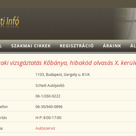
L
SZAKMAI CIKKEK
REGISZTRÁCIÓ
ÁRAINK
ÁL
ki vizsgáztatás Kőbánya, hibakód olvasás X. kerül
1103, Budapest, Gergely u. 81/A
Scheili Autójavító
06-1/260-9222
lefon
06-30/940-0896
rtás
H-P: 8:00-17:00
ia
Autószerviz