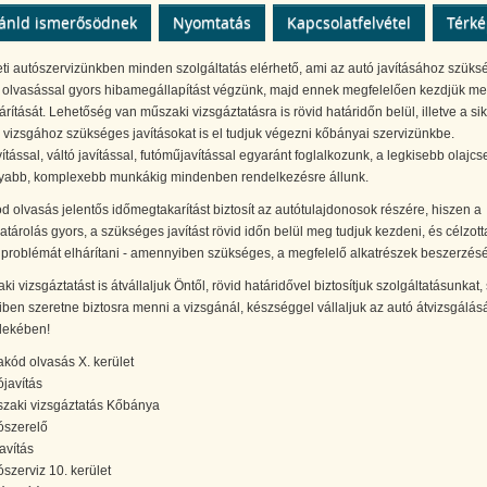
ánld ismerősödnek
Nyomtatás
Kapcsolatfelvétel
Térk
eti autószervizünkben minden szolgáltatás elérhető, ami az autó javításához szüks
 olvasással gyors hibamegállapítást végzünk, majd ennek megfelelően kezdjük me
árítását. Lehetőség van műszaki vizsgáztatásra is rövid határidőn belül, illetve a si
vizsgához szükséges javításokat is el tudjuk végezni kőbányai szervizünkbe.
ítással, váltó javítással, futóműjavítással egyaránt foglalkozunk, a legkisebb olajcs
yabb, komplexebb munkákig mindenben rendelkezésre állunk.
d olvasás jelentős időmegtakarítást biztosít az autótulajdonosok részére, hiszen a
tárolás gyors, a szükséges javítást rövid időn belül meg tudjuk kezdeni, és célzott
 problémát elhárítani - amennyiben szükséges, a megfelelő alkatrészek beszerzésé
i vizsgáztatást is átvállaljuk Öntől, rövid határidővel biztosítjuk szolgáltatásunkat, 
en szeretne biztosra menni a vizsgánál, készséggel vállaljuk az autó átvizsgálásá
dekében!
akód olvasás X. kerület
ójavítás
zaki vizsgáztatás Kőbánya
ószerelő
avítás
ószerviz 10. kerület