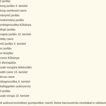
ó javítás
lung javítás X. kerület
lung szerkezet csere
mánymű javítás
rvokormány javítás
ordiagnosztika Kőbánya
ufogó javítás
engely javítás 10. kerület
bfej csere
ómű javítás X. kerület
or javítás
or felújítás
jcsere Kőbánya
ó átvizsgálás
zaki vizsgára felkészítés
betét csere 10. kerület
tárcsa csere
ódiagnosztika X. kerület
kafüggetlen autószerviz
ó javítás
zaki vizsga 10. kerület
eti autószervizünkben gumijavítást, cserét, illetve karosszériás munkákat is vállalun