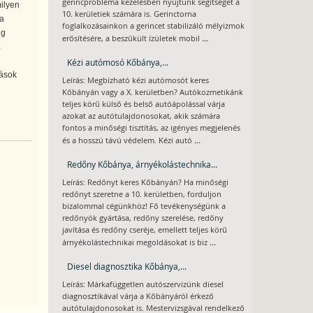
gerincprobléma kezelésben nyújtunk segítséget a
ilyen
10. kerületiek számára is. Gerinctorna
ja
foglalkozásainkon a gerincet stabilizáló mélyizmok
ig
...
erősítésére, a beszűkült ízületek mobil
a
Kézi autómosó Kőbánya,...
tások
Leírás: Megbízható kézi autómosót keres
Kőbányán vagy a X. kerületben? Autókozmetikánk
teljes körű külső és belső autóápolással várja
azokat az autótulajdonosokat, akik számára
fontos a minőségi tisztítás, az igényes megjelenés
...
és a hosszú távú védelem. Kézi autó
Redőny Kőbánya, árnyékolástechnika...
Leírás: Redőnyt keres Kőbányán? Ha minőségi
redőnyt szeretne a 10. kerületben, forduljon
bizalommal cégünkhöz! Fő tevékenységünk a
redőnyök gyártása, redőny szerelése, redőny
javítása és redőny cseréje, emellett teljes körű
...
árnyékolástechnikai megoldásokat is biz
Diesel diagnosztika Kőbánya,...
Leírás: Márkafüggetlen autószervizünk diesel
diagnosztikával várja a Kőbányáról érkező
autótulajdonosokat is. Mestervizsgával rendelkező