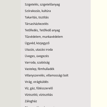
Szigetelés, szigetelőanyag
Szórakozás, kultúra
Takarítás, tisztítás
Társasházkezelés
Tetőfedés, Tetőfedő anyag
Tűzvédelem, munkavédelem
Ügyvéd, közjegyző
Utazás, utazási iroda
Üveges, üvegezés
Varroda, szabóság
Vastelep, fémhulladék
Villanyszerelés, villamossági bolt
Virág, virágküldés
Víz, gáz, fűtésszerelő
Víztisztító, víztisztítás
Zálogház