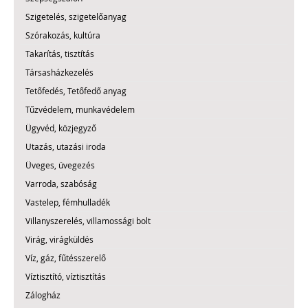
Szigetelés, szigetelőanyag
Szórakozás, kultúra
Takarítás, tisztítás
Társasházkezelés
Tetőfedés, Tetőfedő anyag
Tűzvédelem, munkavédelem
Ügyvéd, közjegyző
Utazás, utazási iroda
Üveges, üvegezés
Varroda, szabóság
Vastelep, fémhulladék
Villanyszerelés, villamossági bolt
Virág, virágküldés
Víz, gáz, fűtésszerelő
Víztisztító, víztisztítás
Zálogház