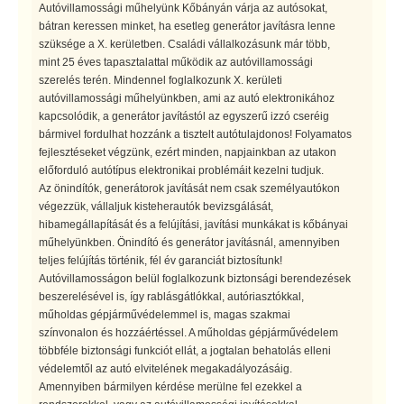
Autóvillamossági műhelyünk Kőbányán várja az autósokat,
bátran keressen minket, ha esetleg generátor javításra lenne
szüksége a X. kerületben. Családi vállalkozásunk már több,
mint 25 éves tapasztalattal működik az autóvillamossági
szerelés terén. Mindennel foglalkozunk X. kerületi
autóvillamossági műhelyünkben, ami az autó elektronikához
kapcsolódik, a generátor javítástól az egyszerű izzó cseréig
bármivel fordulhat hozzánk a tisztelt autótulajdonos! Folyamatos
fejlesztéseket végzünk, ezért minden, napjainkban az utakon
előforduló autótípus elektronikai problémáit kezelni tudjuk.
Az önindítók, generátorok javítását nem csak személyautókon
végezzük, vállaljuk kisteherautók bevizsgálását,
hibamegállapítását és a felújítási, javítási munkákat is kőbányai
műhelyünkben. Önindító és generátor javításnál, amennyiben
teljes felújítás történik, fél év garanciát biztosítunk!
Autóvillamosságon belül foglalkozunk biztonsági berendezések
beszerelésével is, így rablásgátlókkal, autóriasztókkal,
műholdas gépjárművédelemmel is, magas szakmai
színvonalon és hozzáértéssel. A műholdas gépjárművédelem
többféle biztonsági funkciót ellát, a jogtalan behatolás elleni
védelemtől az autó elvitelének megakadályozásáig.
Amennyiben bármilyen kérdése merülne fel ezekkel a