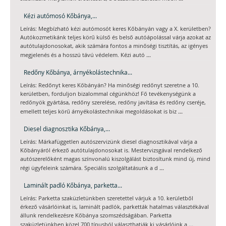
Kézi autómosó Kőbánya,...
Leírás: Megbízható kézi autómosót keres Kőbányán vagy a X. kerületben?
Autókozmetikánk teljes körű külső és belső autóápolással várja azokat az
autótulajdonosokat, akik számára fontos a minőségi tisztítás, az igényes
...
megjelenés és a hosszú távú védelem. Kézi autó
Redőny Kőbánya, árnyékolástechnika...
Leírás: Redőnyt keres Kőbányán? Ha minőségi redőnyt szeretne a 10.
kerületben, forduljon bizalommal cégünkhöz! Fő tevékenységünk a
redőnyök gyártása, redőny szerelése, redőny javítása és redőny cseréje,
...
emellett teljes körű árnyékolástechnikai megoldásokat is biz
Diesel diagnosztika Kőbánya,...
Leírás: Márkafüggetlen autószervizünk diesel diagnosztikával várja a
Kőbányáról érkező autótulajdonosokat is. Mestervizsgával rendelkező
autószerelőként magas színvonalú kiszolgálást biztosítunk mind új, mind
...
régi ügyfeleink számára. Speciális szolgáltatásunk a d
Laminált padló Kőbánya, parketta...
Leírás: Parketta szaküzletünkben szeretettel várjuk a 10. kerületből
érkező vásárlóinkat is, laminált padlók, parketták hatalmas választékával
állunk rendelkezésre Kőbánya szomszédságában. Parketta
...
szaküzletünkben közel 700 típusból választhatják ki vásárlóink a