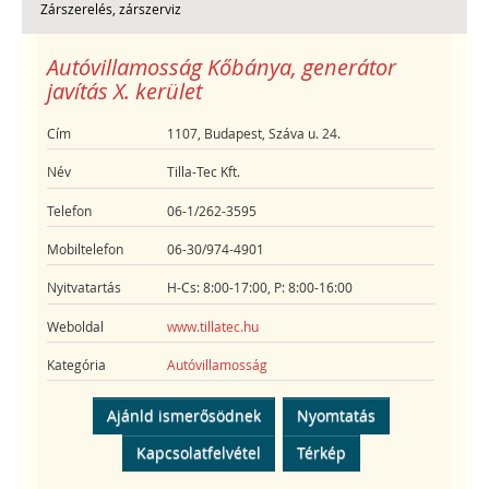
Zárszerelés, zárszerviz
Autóvillamosság Kőbánya, generátor
javítás X. kerület
Cím
1107, Budapest, Száva u. 24.
Név
Tilla-Tec Kft.
Telefon
06-1/262-3595
Mobiltelefon
06-30/974-4901
Nyitvatartás
H-Cs: 8:00-17:00, P: 8:00-16:00
Weboldal
www.tillatec.hu
Kategória
Autóvillamosság
Ajánld ismerősödnek
Nyomtatás
Kapcsolatfelvétel
Térkép