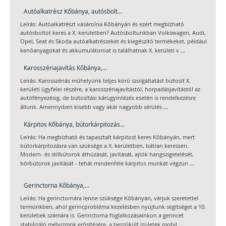
Autóalkatrész Kőbánya, autósbolt...
Leírás: Autóalkatrészt vásárolna Kőbányán és ezért megbízható
autósboltot keres a X. kerületben? Autósboltunkban Volkswagen, Audi,
Opel, Seat és Skoda autóalkatrészeket és kiegészítő termékeket, például
...
kenőanyagokat és akkumulátoroat is találhatnak X. kerületi v
Karosszériajavítás Kőbánya,...
Leírás: Karosszériás műhelyünk teljes körű szolgáltatást biztosít X.
kerületi ügyfelei részére, a karosszériajavítástól, horpadásjavítástól az
autófényezésig, de biztosítási kárügyintézés esetén is rendelkezésre
...
állunk. Amennyiben kisebb vagy akár nagyobb sérülés
Kárpitos Kőbánya, bútorkárpitozás...
Leírás: Ha megbízható és tapasztalt kárpitost keres Kőbányán, mert
bútorkárpitozásra van szüksége a X. kerületben, bátran keressen.
Modern- és stílbútorok áthúzását, javítását, ajtók hangszigetelését,
...
bőrbútorok javítását - tehát mindenféle kárpitos munkát végzün
Gerinctorna Kőbánya,...
Leírás: Ha gerinctornára lenne szüksége Kőbányán, várjuk szeretettel
termünkben, ahol gerincprobléma kezelésben nyújtunk segítséget a 10.
kerületiek számára is. Gerinctorna foglalkozásainkon a gerincet
...
stabilizáló mélyizmok erősítésére, a beszűkült ízületek mobil