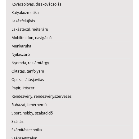
Kovácsoltvas, diszkovácsolás
Kutyakozmetika
Lakásfelújítás
Lakástextil, méteráru
Mobiltelefon, navigáció
Munkaruha
Nyílászáró
Nyomda, reklámtárgy
Oktatás, tanfolyam
Optika, látásjavítás
Papír, írószer
Rendezvény, rendezvényszervezés
Ruházat, fehérnemű
Sport, hobby, szabadidő
Szállás
Számítástechnika
Szépségszalon