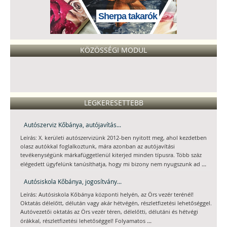
Sherpa takarók
KÖZÖSSÉGI MODUL
LEGKERESETTEBB
Autószerviz Kőbánya, autójavítás...
Leírás: X. kerületi autószervizünk 2012-ben nyitott meg, ahol kezdetben
olasz autókkal foglalkoztunk, mára azonban az autójavítási
tevékenységünk márkafüggetlenül kiterjed minden típusra. Több száz
...
elégedett ügyfelünk tanúsíthatja, hogy mi bizony nem nyugszunk ad
Autósiskola Kőbánya, jogosítvány...
Leírás: Autósiskola Kőbánya központi helyén, az Örs vezér terénél!
Oktatás délelőtt, délután vagy akár hétvégén, részletfizetési lehetőséggel.
Autóvezetői oktatás az Örs vezér téren, délelőtti, délutáni és hétvégi
...
órákkal, részletfizetési lehetőséggel! Folyamatos