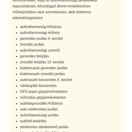
rendszerekkel, vagy az autóvillamossági javításokkal
kapcsolatosan, készséggel állunk rendelkezésre
műhelyünkben akár személyesen, akár telefonos
elérhetőségünkön!
autóvillamosság Kőbánya
autóvillamossági műhely
generátor javítás X. kerület
önindító javítás
autóvillamossági szerelő
generátor felújítás
önindító felújítás 10. kerület
kisteherautó generátor javítás
kisteherautó önindító javítás
autóriasztó beszerelés X. kerület
rablásgátló beszerelés
GPS alapú gépjárművédelem
műholdas gépjárművédelem
autódiagnosztika Kőbánya
autó elektronikai javítás
autóvillamossági javítás
autóhifi beépítés
elektromos ablakemelő javítás