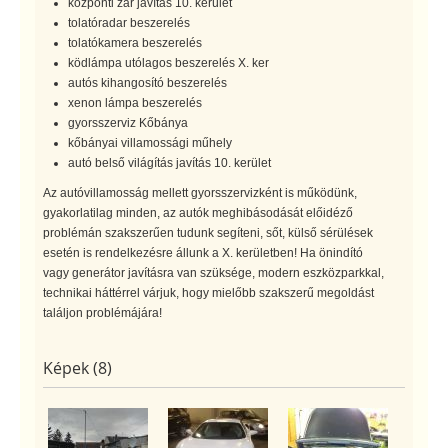
központi zár javítás 10. kerület
tolatóradar beszerelés
tolatókamera beszerelés
ködlámpa utólagos beszerelés X. ker
autós kihangosító beszerelés
xenon lámpa beszerelés
gyorsszerviz Kőbánya
kőbányai villamossági műhely
autó belső világítás javítás 10. kerület
Az autóvillamosság mellett gyorsszervizként is működünk,
gyakorlatilag minden, az autók meghibásodását előidéző
problémán szakszerűen tudunk segíteni, sőt, külső sérülések
esetén is rendelkezésre állunk a X. kerületben! Ha önindító
vagy generátor javításra van szüksége, modern eszközparkkal,
technikai háttérrel várjuk, hogy mielőbb szakszerű megoldást
találjon problémájára!
Képek (8)