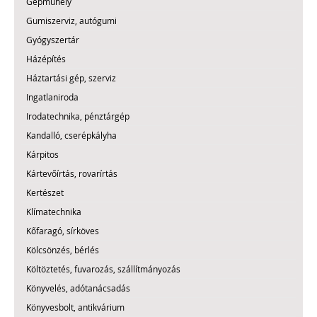
Gépműhely
Gumiszerviz, autógumi
Gyógyszertár
Házépítés
Háztartási gép, szerviz
Ingatlaniroda
Irodatechnika, pénztárgép
Kandalló, cserépkályha
Kárpitos
Kártevőírtás, rovarírtás
Kertészet
Klímatechnika
Kőfaragó, sírköves
Kölcsönzés, bérlés
Költöztetés, fuvarozás, szállítmányozás
Könyvelés, adótanácsadás
Könyvesbolt, antikvárium