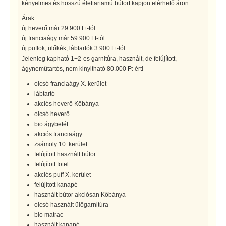
kényelmes és hosszú élettartamú bútort kapjon elérhető áron.
Árak:
új heverő már 29.900 Ft-tól
új franciaágy már 59.900 Ft-tól
új puffok, ülőkék, lábtartók 3.900 Ft-tól.
Jelenleg kapható 1+2-es garnitúra, használt, de felújított,
ágyneműtartós, nem kinyitható 80.000 Ft-ért!
olcsó franciaágy X. kerület
lábtartó
akciós heverő Kőbánya
olcsó heverő
bio ágybetét
akciós franciaágy
zsámoly 10. kerület
felújított használt bútor
felújított fotel
akciós puff X. kerület
felújított kanapé
használt bútor akciósan Kőbánya
olcsó használt ülőgarnitúra
bio matrac
használt kanapé