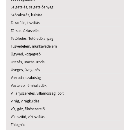
Szigetelés, szigetelőanyag
Szórakozás, kultúra
Takarítás, tisztítás
Társasházkezelés
Tetőfedés, Tetőfedő anyag
Tűzvédelem, munkavédelem
Ügyvéd, közjegyző
Utazás, utazási iroda
Üveges, üvegezés
Varroda, szabóság
Vastelep, fémhulladék
Villanyszerelés, villamossági bolt
Virág, virágküldés
Víz, gáz, fűtésszerelő
Víztisztító, víztisztítás
Zálogház