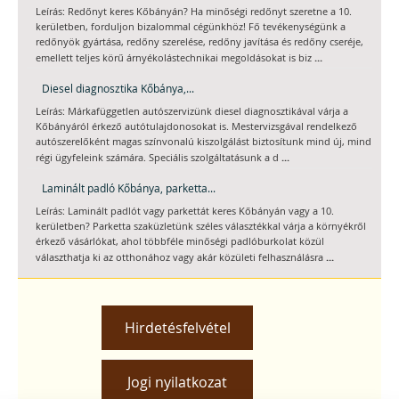
Leírás: Redőnyt keres Kőbányán? Ha minőségi redőnyt szeretne a 10.
kerületben, forduljon bizalommal cégünkhöz! Fő tevékenységünk a
redőnyök gyártása, redőny szerelése, redőny javítása és redőny cseréje,
...
emellett teljes körű árnyékolástechnikai megoldásokat is biz
Diesel diagnosztika Kőbánya,...
Leírás: Márkafüggetlen autószervizünk diesel diagnosztikával várja a
Kőbányáról érkező autótulajdonosokat is. Mestervizsgával rendelkező
autószerelőként magas színvonalú kiszolgálást biztosítunk mind új, mind
...
régi ügyfeleink számára. Speciális szolgáltatásunk a d
Laminált padló Kőbánya, parketta...
Leírás: Laminált padlót vagy parkettát keres Kőbányán vagy a 10.
kerületben? Parketta szaküzletünk széles választékkal várja a környékről
érkező vásárlókat, ahol többféle minőségi padlóburkolat közül
...
választhatja ki az otthonához vagy akár közületi felhasználásra
Hirdetésfelvétel
Jogi nyilatkozat