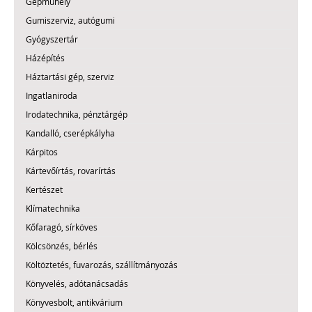
Gépműhely
Gumiszerviz, autógumi
Gyógyszertár
Házépítés
Háztartási gép, szerviz
Ingatlaniroda
Irodatechnika, pénztárgép
Kandalló, cserépkályha
Kárpitos
Kártevőírtás, rovarírtás
Kertészet
Klímatechnika
Kőfaragó, sírköves
Kölcsönzés, bérlés
Költöztetés, fuvarozás, szállítmányozás
Könyvelés, adótanácsadás
Könyvesbolt, antikvárium