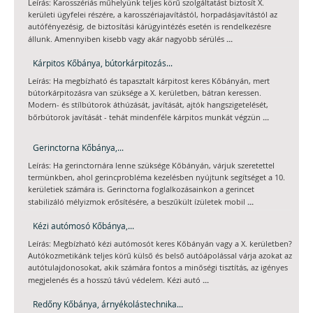
Leírás: Karosszériás műhelyünk teljes körű szolgáltatást biztosít X.
kerületi ügyfelei részére, a karosszériajavítástól, horpadásjavítástól az
autófényezésig, de biztosítási kárügyintézés esetén is rendelkezésre
...
állunk. Amennyiben kisebb vagy akár nagyobb sérülés
Kárpitos Kőbánya, bútorkárpitozás...
Leírás: Ha megbízható és tapasztalt kárpitost keres Kőbányán, mert
bútorkárpitozásra van szüksége a X. kerületben, bátran keressen.
Modern- és stílbútorok áthúzását, javítását, ajtók hangszigetelését,
...
bőrbútorok javítását - tehát mindenféle kárpitos munkát végzün
Gerinctorna Kőbánya,...
Leírás: Ha gerinctornára lenne szüksége Kőbányán, várjuk szeretettel
termünkben, ahol gerincprobléma kezelésben nyújtunk segítséget a 10.
kerületiek számára is. Gerinctorna foglalkozásainkon a gerincet
...
stabilizáló mélyizmok erősítésére, a beszűkült ízületek mobil
Kézi autómosó Kőbánya,...
Leírás: Megbízható kézi autómosót keres Kőbányán vagy a X. kerületben?
Autókozmetikánk teljes körű külső és belső autóápolással várja azokat az
autótulajdonosokat, akik számára fontos a minőségi tisztítás, az igényes
...
megjelenés és a hosszú távú védelem. Kézi autó
Redőny Kőbánya, árnyékolástechnika...