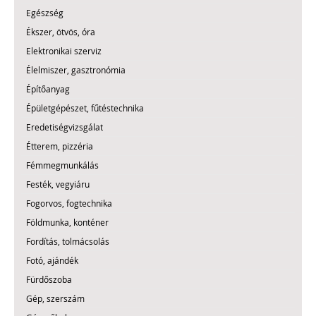
Egészség
Ékszer, ötvös, óra
Elektronikai szerviz
Élelmiszer, gasztronómia
Építőanyag
Épületgépészet, fűtéstechnika
Eredetiségvizsgálat
Étterem, pizzéria
Fémmegmunkálás
Festék, vegyiáru
Fogorvos, fogtechnika
Földmunka, konténer
Fordítás, tolmácsolás
Fotó, ajándék
Fürdőszoba
Gép, szerszám