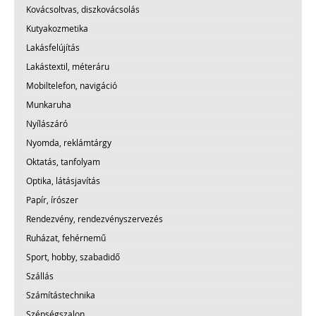
Kovácsoltvas, diszkovácsolás
Kutyakozmetika
Lakásfelújítás
Lakástextil, méteráru
Mobiltelefon, navigáció
Munkaruha
Nyílászáró
Nyomda, reklámtárgy
Oktatás, tanfolyam
Optika, látásjavítás
Papír, írószer
Rendezvény, rendezvényszervezés
Ruházat, fehérnemű
Sport, hobby, szabadidő
Szállás
Számítástechnika
Szépségszalon