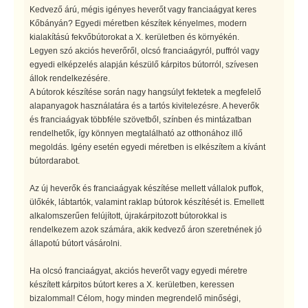
Kedvező árú, mégis igényes heverőt vagy franciaágyat keres
Kőbányán? Egyedi méretben készítek kényelmes, modern
kialakítású fekvőbútorokat a X. kerületben és környékén.
Legyen szó akciós heverőről, olcsó franciaágyról, puffról vagy
egyedi elképzelés alapján készülő kárpitos bútorról, szívesen
állok rendelkezésére.
A bútorok készítése során nagy hangsúlyt fektetek a megfelelő
alapanyagok használatára és a tartós kivitelezésre. A heverők
és franciaágyak többféle szövetből, színben és mintázatban
rendelhetők, így könnyen megtalálható az otthonához illő
megoldás. Igény esetén egyedi méretben is elkészítem a kívánt
bútordarabot.
Az új heverők és franciaágyak készítése mellett vállalok puffok,
ülőkék, lábtartók, valamint raklap bútorok készítését is. Emellett
alkalomszerűen felújított, újrakárpitozott bútorokkal is
rendelkezem azok számára, akik kedvező áron szeretnének jó
állapotú bútort vásárolni.
Ha olcsó franciaágyat, akciós heverőt vagy egyedi méretre
készített kárpitos bútort keres a X. kerületben, keressen
bizalommal! Célom, hogy minden megrendelő minőségi,