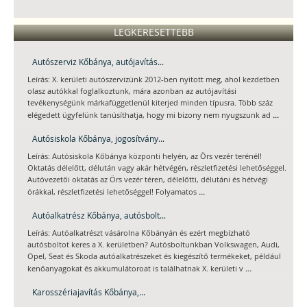
LEGKERESETTEBB
Autószerviz Kőbánya, autójavítás...
Leírás: X. kerületi autószervizünk 2012-ben nyitott meg, ahol kezdetben
olasz autókkal foglalkoztunk, mára azonban az autójavítási
tevékenységünk márkafüggetlenül kiterjed minden típusra. Több száz
...
elégedett ügyfelünk tanúsíthatja, hogy mi bizony nem nyugszunk ad
Autósiskola Kőbánya, jogosítvány...
Leírás: Autósiskola Kőbánya központi helyén, az Örs vezér terénél!
Oktatás délelőtt, délután vagy akár hétvégén, részletfizetési lehetőséggel.
Autóvezetői oktatás az Örs vezér téren, délelőtti, délutáni és hétvégi
...
órákkal, részletfizetési lehetőséggel! Folyamatos
Autóalkatrész Kőbánya, autósbolt...
Leírás: Autóalkatrészt vásárolna Kőbányán és ezért megbízható
autósboltot keres a X. kerületben? Autósboltunkban Volkswagen, Audi,
Opel, Seat és Skoda autóalkatrészeket és kiegészítő termékeket, például
...
kenőanyagokat és akkumulátoroat is találhatnak X. kerületi v
Karosszériajavítás Kőbánya,...