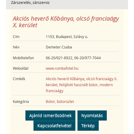
Zárszerelés, zárszerviz
Akciós heverő Kőbánya, olcsó franciaágy
X. kerület
Cím
1103, Budapest, Szlávy u.
Név
Demeter Csaba
Mobiltelefon
06-20/921-8922, 06-20/977-7044
Weboldal
www.rumbafotel.hu
Cimkék
Akciós heverő Kőbánya
,
olcsó franciaágy X.
kerület
,
felújított használt bútor
,
modern
franciaágy
Kategória
Bútor, bútorüzlet
Ajánld ismerősödnek
Nyomtatás
Kapcsolatfelvétel
Térkép