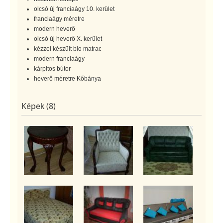
olcsó új franciaágy 10. kerület
franciaágy méretre
modern heverő
olcsó új heverő X. kerület
kézzel készült bio matrac
modern franciaágy
kárpitos bútor
heverő méretre Kőbánya
Képek (8)