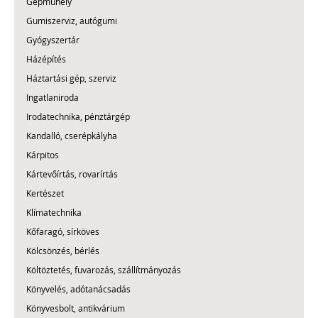
Gépműhely
Gumiszerviz, autógumi
Gyógyszertár
Házépítés
Háztartási gép, szerviz
Ingatlaniroda
Irodatechnika, pénztárgép
Kandalló, cserépkályha
Kárpitos
Kártevőírtás, rovarírtás
Kertészet
Klímatechnika
Kőfaragó, sírköves
Kölcsönzés, bérlés
Költöztetés, fuvarozás, szállítmányozás
Könyvelés, adótanácsadás
Könyvesbolt, antikvárium