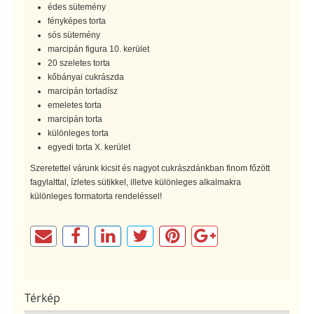
édes sütemény
fényképes torta
sós sütemény
marcipán figura 10. kerület
20 szeletes torta
kőbányai cukrászda
marcipán tortadísz
emeletes torta
marcipán torta
különleges torta
egyedi torta X. kerület
Szeretettel várunk kicsit és nagyot cukrászdánkban finom főzött
fagylalttal, ízletes sütikkel, illetve különleges alkalmakra
különleges formatorta rendeléssel!
Térkép