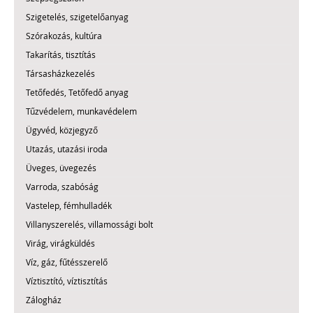
Szigetelés, szigetelőanyag
Szórakozás, kultúra
Takarítás, tisztítás
Társasházkezelés
Tetőfedés, Tetőfedő anyag
Tűzvédelem, munkavédelem
Ügyvéd, közjegyző
Utazás, utazási iroda
Üveges, üvegezés
Varroda, szabóság
Vastelep, fémhulladék
Villanyszerelés, villamossági bolt
Virág, virágküldés
Víz, gáz, fűtésszerelő
Víztisztító, víztisztítás
Zálogház