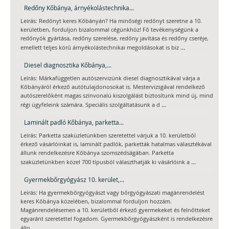
Redőny Kőbánya, árnyékolástechnika...
Leírás: Redőnyt keres Kőbányán? Ha minőségi redőnyt szeretne a 10.
kerületben, forduljon bizalommal cégünkhöz! Fő tevékenységünk a
redőnyök gyártása, redőny szerelése, redőny javítása és redőny cseréje,
...
emellett teljes körű árnyékolástechnikai megoldásokat is biz
Diesel diagnosztika Kőbánya,...
Leírás: Márkafüggetlen autószervizünk diesel diagnosztikával várja a
Kőbányáról érkező autótulajdonosokat is. Mestervizsgával rendelkező
autószerelőként magas színvonalú kiszolgálást biztosítunk mind új, mind
...
régi ügyfeleink számára. Speciális szolgáltatásunk a d
Laminált padló Kőbánya, parketta...
Leírás: Parketta szaküzletünkben szeretettel várjuk a 10. kerületből
érkező vásárlóinkat is, laminált padlók, parketták hatalmas választékával
állunk rendelkezésre Kőbánya szomszédságában. Parketta
...
szaküzletünkben közel 700 típusból választhatják ki vásárlóink a
Gyermekbőrgyógyász 10. kerület,...
Leírás: Ha gyermekbőrgyógyászt vagy bőrgyógyászati magánrendelést
keres Kőbánya közelében, bizalommal forduljon hozzám.
Magánrendelésemen a 10. kerületből érkező gyermekeket és felnőtteket
egyaránt szeretettel fogadom. Gyermekbőrgyógyászként is rendelkezésre
...
állo