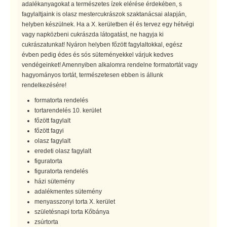
adalékanyagokat a természetes ízek elérése érdekében, s
fagylaltjaink is olasz mestercukrászok szaktanácsai alapján,
helyben készülnek. Ha a X. kerületben él és tervez egy hétvégi
vagy napközbeni cukrászda látogatást, ne hagyja ki
cukrászatunkat! Nyáron helyben főzött fagylaltokkal, egész
évben pedig édes és sós süteményekkel várjuk kedves
vendégeinket! Amennyiben alkalomra rendelne formatortát vagy
hagyományos tortát, természetesen ebben is állunk
rendelkezésére!
formatorta rendelés
tortarendelés 10. kerület
főzött fagylalt
főzött fagyi
olasz fagylalt
eredeti olasz fagylalt
figuratorta
figuratorta rendelés
házi sütemény
adalékmentes sütemény
menyasszonyi torta X. kerület
születésnapi torta Kőbánya
zsúrtorta