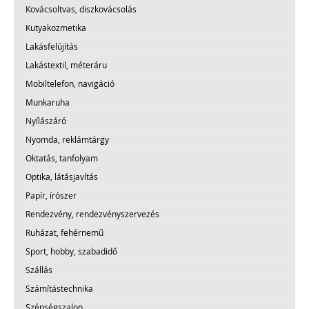
Kovácsoltvas, diszkovácsolás
Kutyakozmetika
Lakásfelújítás
Lakástextil, méteráru
Mobiltelefon, navigáció
Munkaruha
Nyílászáró
Nyomda, reklámtárgy
Oktatás, tanfolyam
Optika, látásjavítás
Papír, írószer
Rendezvény, rendezvényszervezés
Ruházat, fehérnemű
Sport, hobby, szabadidő
Szállás
Számítástechnika
Szépségszalon