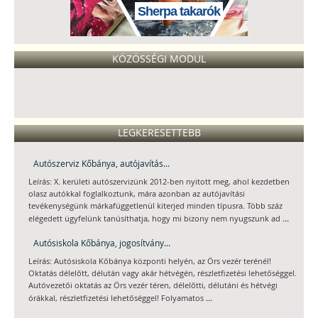
Sherpa takarók
KÖZÖSSÉGI MODUL
LEGKERESETTEBB
Autószerviz Kőbánya, autójavítás...
Leírás: X. kerületi autószervizünk 2012-ben nyitott meg, ahol kezdetben
olasz autókkal foglalkoztunk, mára azonban az autójavítási
tevékenységünk márkafüggetlenül kiterjed minden típusra. Több száz
...
elégedett ügyfelünk tanúsíthatja, hogy mi bizony nem nyugszunk ad
Autósiskola Kőbánya, jogosítvány...
Leírás: Autósiskola Kőbánya központi helyén, az Örs vezér terénél!
Oktatás délelőtt, délután vagy akár hétvégén, részletfizetési lehetőséggel.
Autóvezetői oktatás az Örs vezér téren, délelőtti, délutáni és hétvégi
...
órákkal, részletfizetési lehetőséggel! Folyamatos