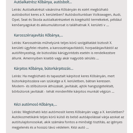
Autóalkatrész Kőbánya, autósbolt...
Leírás: Autóalkatrészt vásárolna Kőbányán és ezért megbízható
autósboltot keres a X. kerületben? Autósboltunkban Volkswagen, Audi,
Opel, Seat és Skoda autóalkatrészeket és kiegészítő termékeket, például
...
kenőanyagokat és akkumulátoroat is találhatnak X. kerületi v
Karosszériajavítás Kőbánya,...
Leírás: Karosszériás műhelyünk teljes körű szolgáltatást biztosít X.
kerületi ügyfelei részére, a karosszériajavítástól, horpadásjavítástól az
autófényezésig, de biztosítási kárügyintézés esetén is rendelkezésre
...
állunk. Amennyiben kisebb vagy akár nagyobb sérülés
Kárpitos Kőbánya, bútorkárpitozás...
Leírás: Ha megbízható és tapasztalt kárpitost keres Kőbányán, mert
bútorkárpitozásra van szüksége a X. kerületben, bátran keressen.
Modern- és stílbútorok áthúzását, javítását, ajtók hangszigetelését,
...
bőrbútorok javítását - tehát mindenféle kárpitos munkát végzün
Kézi autómosó Kőbánya,...
Leírás: Megbízható kézi autómosót keres Kőbányán vagy a X. kerületben?
Autókozmetikánk teljes körű külső és belső autóápolással várja azokat az
autótulajdonosokat, akik számára fontos a minőségi tisztítás, az igényes
...
megjelenés és a hosszú távú védelem. Kézi autó