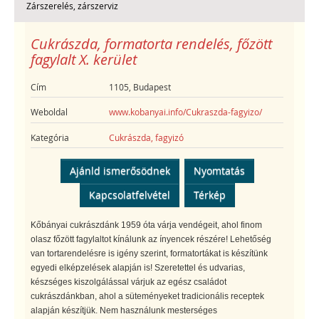
Zárszerelés, zárszerviz
Cukrászda, formatorta rendelés, főzött
fagylalt X. kerület
Cím
1105, Budapest
Weboldal
www.kobanyai.info/Cukraszda-fagyizo/
Kategória
Cukrászda, fagyizó
Ajánld ismerősödnek
Nyomtatás
Kapcsolatfelvétel
Térkép
Kőbányai cukrászdánk 1959 óta várja vendégeit, ahol finom
olasz főzött fagylaltot kínálunk az ínyencek részére! Lehetőség
van tortarendelésre is igény szerint, formatortákat is készítünk
egyedi elképzelések alapján is! Szeretettel és udvarias,
készséges kiszolgálással várjuk az egész családot
cukrászdánkban, ahol a süteményeket tradicionális receptek
alapján készítjük. Nem használunk mesterséges