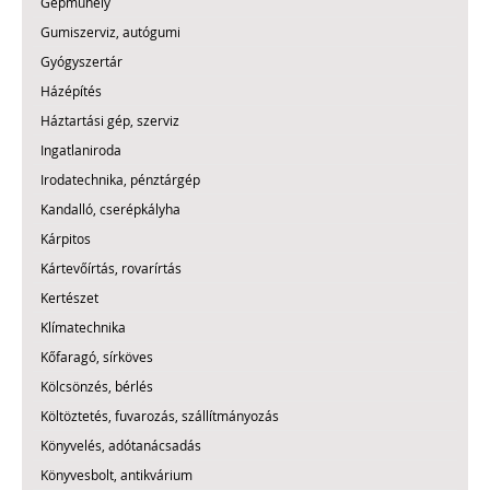
Gépműhely
Gumiszerviz, autógumi
Gyógyszertár
Házépítés
Háztartási gép, szerviz
Ingatlaniroda
Irodatechnika, pénztárgép
Kandalló, cserépkályha
Kárpitos
Kártevőírtás, rovarírtás
Kertészet
Klímatechnika
Kőfaragó, sírköves
Kölcsönzés, bérlés
Költöztetés, fuvarozás, szállítmányozás
Könyvelés, adótanácsadás
Könyvesbolt, antikvárium