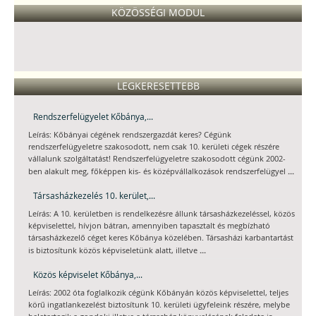
KÖZÖSSÉGI MODUL
LEGKERESETTEBB
Rendszerfelügyelet Kőbánya,...
Leírás: Kőbányai cégének rendszergazdát keres? Cégünk
rendszerfelügyeletre szakosodott, nem csak 10. kerületi cégek részére
vállalunk szolgáltatást! Rendszerfelügyeletre szakosodott cégünk 2002-
...
ben alakult meg, főképpen kis- és középvállalkozások rendszerfelügyel
Társasházkezelés 10. kerület,...
Leírás: A 10. kerületben is rendelkezésre állunk társasházkezeléssel, közös
képviselettel, hívjon bátran, amennyiben tapasztalt és megbízható
társasházkezelő céget keres Kőbánya közelében. Társasházi karbantartást
...
is biztosítunk közös képviseletünk alatt, illetve
Közös képviselet Kőbánya,...
Leírás: 2002 óta foglalkozik cégünk Kőbányán közös képviselettel, teljes
körű ingatlankezelést biztosítunk 10. kerületi ügyfeleink részére, melybe