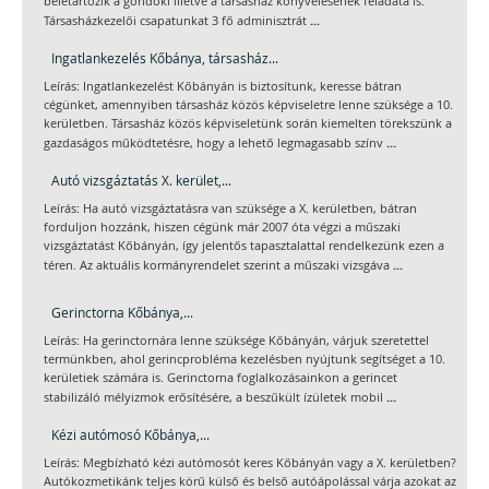
beletartozik a gondoki illetve a társasház könyvelésének feladata is.
...
Társasházkezelői csapatunkat 3 fő adminisztrát
Ingatlankezelés Kőbánya, társasház...
Leírás: Ingatlankezelést Kőbányán is biztosítunk, keresse bátran
cégünket, amennyiben társasház közös képviseletre lenne szüksége a 10.
kerületben. Társasház közös képviseletünk során kiemelten törekszünk a
...
gazdaságos működtetésre, hogy a lehető legmagasabb színv
Autó vizsgáztatás X. kerület,...
Leírás: Ha autó vizsgáztatásra van szüksége a X. kerületben, bátran
forduljon hozzánk, hiszen cégünk már 2007 óta végzi a műszaki
vizsgáztatást Kőbányán, így jelentős tapasztalattal rendelkezünk ezen a
...
téren. Az aktuális kormányrendelet szerint a műszaki vizsgáva
Gerinctorna Kőbánya,...
Leírás: Ha gerinctornára lenne szüksége Kőbányán, várjuk szeretettel
termünkben, ahol gerincprobléma kezelésben nyújtunk segítséget a 10.
kerületiek számára is. Gerinctorna foglalkozásainkon a gerincet
...
stabilizáló mélyizmok erősítésére, a beszűkült ízületek mobil
Kézi autómosó Kőbánya,...
Leírás: Megbízható kézi autómosót keres Kőbányán vagy a X. kerületben?
Autókozmetikánk teljes körű külső és belső autóápolással várja azokat az