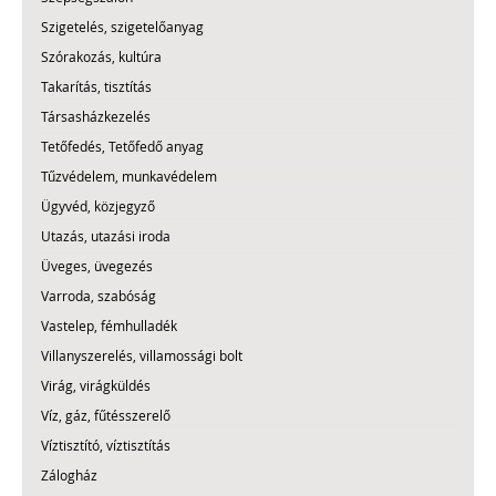
Szigetelés, szigetelőanyag
Szórakozás, kultúra
Takarítás, tisztítás
Társasházkezelés
Tetőfedés, Tetőfedő anyag
Tűzvédelem, munkavédelem
Ügyvéd, közjegyző
Utazás, utazási iroda
Üveges, üvegezés
Varroda, szabóság
Vastelep, fémhulladék
Villanyszerelés, villamossági bolt
Virág, virágküldés
Víz, gáz, fűtésszerelő
Víztisztító, víztisztítás
Zálogház