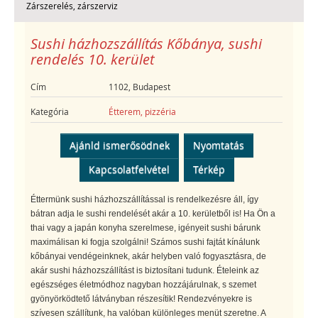
Zárszerelés, zárszerviz
Sushi házhozszállítás Kőbánya, sushi
rendelés 10. kerület
Cím
1102, Budapest
Kategória
Étterem, pizzéria
Ajánld ismerősödnek
Nyomtatás
Kapcsolatfelvétel
Térkép
Éttermünk sushi házhozszállítással is rendelkezésre áll, így
bátran adja le sushi rendelését akár a 10. kerületből is! Ha Ön a
thai vagy a japán konyha szerelmese, igényeit sushi bárunk
maximálisan ki fogja szolgálni! Számos sushi fajtát kínálunk
kőbányai vendégeinknek, akár helyben való fogyasztásra, de
akár sushi házhozszállítást is biztosítani tudunk. Ételeink az
egészséges életmódhoz nagyban hozzájárulnak, s szemet
gyönyörködtető látványban részesítik! Rendezvényekre is
szívesen szállítunk, ha valóban különleges menüt szeretne. A