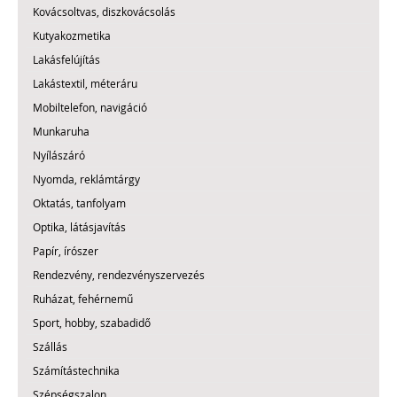
Kovácsoltvas, diszkovácsolás
Kutyakozmetika
Lakásfelújítás
Lakástextil, méteráru
Mobiltelefon, navigáció
Munkaruha
Nyílászáró
Nyomda, reklámtárgy
Oktatás, tanfolyam
Optika, látásjavítás
Papír, írószer
Rendezvény, rendezvényszervezés
Ruházat, fehérnemű
Sport, hobby, szabadidő
Szállás
Számítástechnika
Szépségszalon