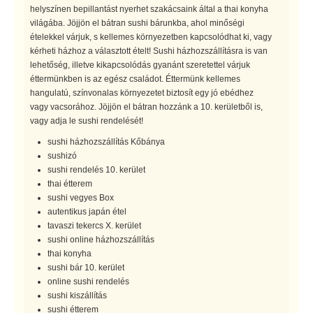
helyszínen bepillantást nyerhet szakácsaink által a thai konyha
világába. Jöjjön el bátran sushi bárunkba, ahol minőségi
ételekkel várjuk, s kellemes környezetben kapcsolódhat ki, vagy
kérheti házhoz a választott ételt! Sushi házhozszállításra is van
lehetőség, illetve kikapcsolódás gyanánt szeretettel várjuk
éttermünkben is az egész családot. Éttermünk kellemes
hangulatú, színvonalas környezetet biztosít egy jó ebédhez
vagy vacsorához. Jöjjön el bátran hozzánk a 10. kerületből is,
vagy adja le sushi rendelését!
sushi házhozszállítás Kőbánya
sushizó
sushi rendelés 10. kerület
thai étterem
sushi vegyes Box
autentikus japán étel
tavaszi tekercs X. kerület
sushi online házhozszállítás
thai konyha
sushi bár 10. kerület
online sushi rendelés
sushi kiszállítás
sushi étterem