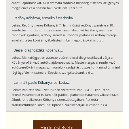
autótulajdonosokat, akik számára fontos a minőségi tisztítás, az igényes
...
megjelenés és a hosszú távú védelem. Kézi autó
Redőny Kőbánya, árnyékolástechnika...
Leírás: Redőnyt keres Kőbányán? Ha minőségi redőnyt szeretne a 10.
kerületben, forduljon bizalommal cégünkhöz! Fő tevékenységünk a
redőnyök gyártása, redőny szerelése, redőny javítása és redőny cseréje,
...
emellett teljes körű árnyékolástechnikai megoldásokat is biz
Diesel diagnosztika Kőbánya,...
Leírás: Márkafüggetlen autószervizünk diesel diagnosztikával várja a
Kőbányáról érkező autótulajdonosokat is. Mestervizsgával rendelkező
autószerelőként magas színvonalú kiszolgálást biztosítunk mind új, mind
...
régi ügyfeleink számára. Speciális szolgáltatásunk a d
Laminált padló Kőbánya, parketta...
Leírás: Parketta szaküzletünkben szeretettel várjuk a 10. kerületből
érkező vásárlóinkat is, laminált padlók, parketták hatalmas választékával
állunk rendelkezésre Kőbánya szomszédságában. Parketta
...
szaküzletünkben közel 700 típusból választhatják ki vásárlóink a
Hirdetésfelvétel