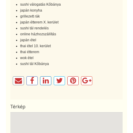
sushi válogatás Kőbánya
japán konyha
grillezett rák
japán étterem X. kerület
sushi tál rendelés
online házhozszállítás
japán étel
thai étel 10. kerület
thai étterem
wok étel
sushi tál Kőbánya
Térkép