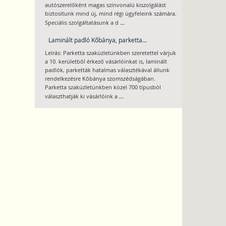
autószerelőként magas színvonalú kiszolgálást
biztosítunk mind új, mind régi ügyfeleink számára.
...
Speciális szolgáltatásunk a d
Laminált padló Kőbánya, parketta...
Leírás: Parketta szaküzletünkben szeretettel várjuk
a 10. kerületből érkező vásárlóinkat is, laminált
padlók, parketták hatalmas választékával állunk
rendelkezésre Kőbánya szomszédságában.
Parketta szaküzletünkben közel 700 típusból
...
választhatják ki vásárlóink a