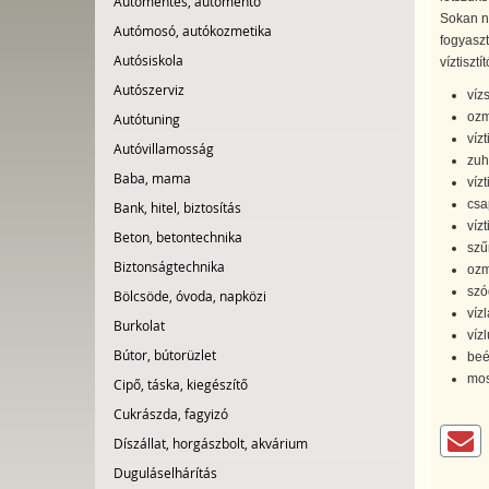
Autómentés, autómentő
Sokan n
Autómosó, autókozmetika
fogyasz
Autósiskola
víztiszt
Autószerviz
víz
ozmó
Autótuning
víz
Autóvillamosság
zuh
Baba, mama
vízt
csa
Bank, hitel, biztosítás
vízt
Beton, betontechnika
szű
Biztonságtechnika
ozm
szó
Bölcsöde, óvoda, napközi
vízl
Burkolat
víz
Bútor, bútorüzlet
beé
mos
Cipő, táska, kiegészítő
Cukrászda, fagyizó
Díszállat, horgászbolt, akvárium
Duguláselhárítás