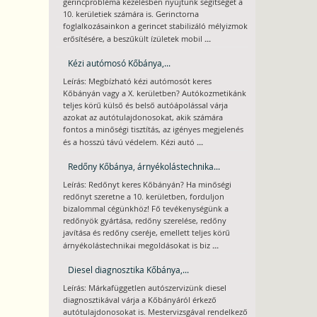
gerincprobléma kezelésben nyújtunk segítséget a
10. kerületiek számára is. Gerinctorna
foglalkozásainkon a gerincet stabilizáló mélyizmok
...
erősítésére, a beszűkült ízületek mobil
Kézi autómosó Kőbánya,...
Leírás: Megbízható kézi autómosót keres
Kőbányán vagy a X. kerületben? Autókozmetikánk
teljes körű külső és belső autóápolással várja
azokat az autótulajdonosokat, akik számára
fontos a minőségi tisztítás, az igényes megjelenés
...
és a hosszú távú védelem. Kézi autó
Redőny Kőbánya, árnyékolástechnika...
Leírás: Redőnyt keres Kőbányán? Ha minőségi
redőnyt szeretne a 10. kerületben, forduljon
bizalommal cégünkhöz! Fő tevékenységünk a
redőnyök gyártása, redőny szerelése, redőny
javítása és redőny cseréje, emellett teljes körű
...
árnyékolástechnikai megoldásokat is biz
Diesel diagnosztika Kőbánya,...
Leírás: Márkafüggetlen autószervizünk diesel
diagnosztikával várja a Kőbányáról érkező
autótulajdonosokat is. Mestervizsgával rendelkező