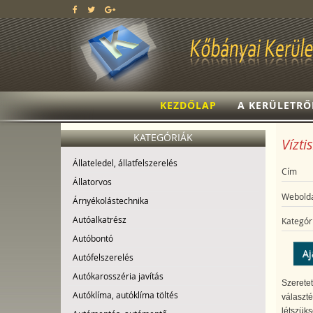
KEZDŐLAP
A KERÜLETRŐ
KATEGÓRIÁK
Vízti
Állateledel, állatfelszerelés
Cím
Állatorvos
Webolda
Árnyékolástechnika
Autóalkatrész
Kategór
Autóbontó
Aj
Autófelszerelés
Autókarosszéria javítás
Szeretet
Autóklíma, autóklíma töltés
választé
létszük