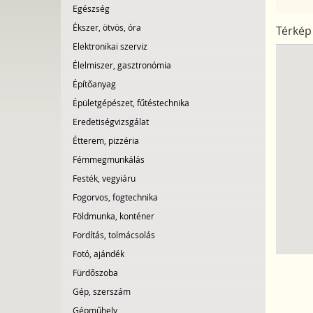
Egészség
Ékszer, ötvös, óra
Térkép
Elektronikai szerviz
Élelmiszer, gasztronómia
Építőanyag
Épületgépészet, fűtéstechnika
Eredetiségvizsgálat
Étterem, pizzéria
Fémmegmunkálás
Festék, vegyiáru
Fogorvos, fogtechnika
Földmunka, konténer
Fordítás, tolmácsolás
Fotó, ajándék
Fürdőszoba
Gép, szerszám
Gépműhely