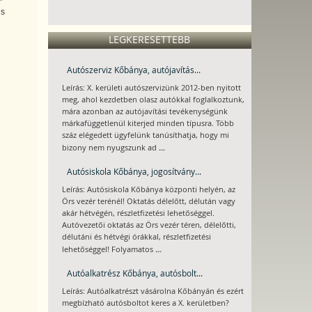
és
LEGKERESETTEBB
Autószerviz Kőbánya, autójavítás...
Leírás: X. kerületi autószervizünk 2012-ben nyitott
meg, ahol kezdetben olasz autókkal foglalkoztunk,
mára azonban az autójavítási tevékenységünk
márkafüggetlenül kiterjed minden típusra. Több
száz elégedett ügyfelünk tanúsíthatja, hogy mi
...
bizony nem nyugszunk ad
Autósiskola Kőbánya, jogosítvány...
Leírás: Autósiskola Kőbánya központi helyén, az
Örs vezér terénél! Oktatás délelőtt, délután vagy
akár hétvégén, részletfizetési lehetőséggel.
Autóvezetői oktatás az Örs vezér téren, délelőtti,
délutáni és hétvégi órákkal, részletfizetési
...
lehetőséggel! Folyamatos
Autóalkatrész Kőbánya, autósbolt...
Leírás: Autóalkatrészt vásárolna Kőbányán és ezért
megbízható autósboltot keres a X. kerületben?