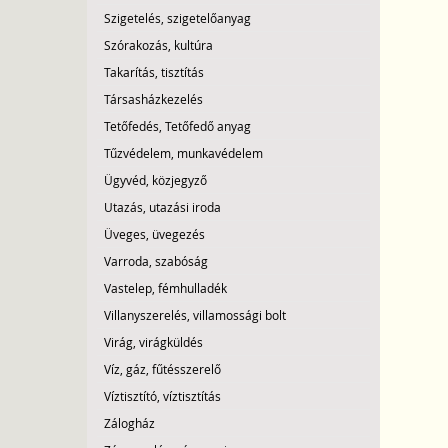
Szigetelés, szigetelőanyag
Szórakozás, kultúra
Takarítás, tisztítás
Társasházkezelés
Tetőfedés, Tetőfedő anyag
Tűzvédelem, munkavédelem
Ügyvéd, közjegyző
Utazás, utazási iroda
Üveges, üvegezés
Varroda, szabóság
Vastelep, fémhulladék
Villanyszerelés, villamossági bolt
Virág, virágküldés
Víz, gáz, fűtésszerelő
Víztisztító, víztisztítás
Zálogház