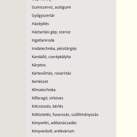
Gumiszerviz, autógumi
Gyógyszertár
Házépítés
Háztartási gép, szerviz
Ingatlaniroda
Irodatechnika, pénztárgép
Kandalló, cserépkályha
Kárpitos
Kártevőírtás, rovarírtás
Kertészet
Klímatechnika
Kőfaragó, sírköves
Kölcsönzés, bérlés
Költöztetés, fuvarozás, szállítmányozás
Könyvelés, adótanácsadás
Könyvesbolt, antikvárium