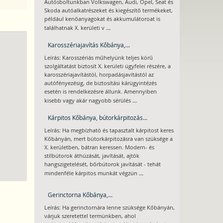
Autósboltunkban Volkswagen, Audi, Opel, Seat és
Skoda autóalkatrészeket és kiegészítő termékeket,
például kenőanyagokat és akkumulátoroat is
...
találhatnak X. kerületi v
Karosszériajavítás Kőbánya,...
Leírás: Karosszériás műhelyünk teljes körű
szolgáltatást biztosít X. kerületi ügyfelei részére, a
karosszériajavítástól, horpadásjavítástól az
autófényezésig, de biztosítási kárügyintézés
esetén is rendelkezésre állunk. Amennyiben
...
kisebb vagy akár nagyobb sérülés
Kárpitos Kőbánya, bútorkárpitozás...
Leírás: Ha megbízható és tapasztalt kárpitost keres
Kőbányán, mert bútorkárpitozásra van szüksége a
X. kerületben, bátran keressen. Modern- és
stílbútorok áthúzását, javítását, ajtók
hangszigetelését, bőrbútorok javítását - tehát
...
mindenféle kárpitos munkát végzün
Gerinctorna Kőbánya,...
Leírás: Ha gerinctornára lenne szüksége Kőbányán,
várjuk szeretettel termünkben, ahol