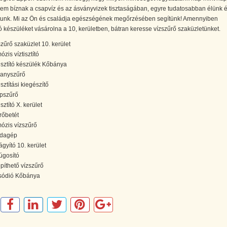
em bíznak a csapvíz és az ásványvizek tisztaságában, egyre tudatosabban élünk 
tunk. Mi az Ön és családja egészségének megőrzésében segítünk! Amennyiben
ító készüléket vásárolna a 10, kerületben, bátran keresse vízszűrő szaküzletünket.
szűrő szaküzlet 10. kerület
zis víztisztító
tisztító készülék Kőbánya
anyszűrő
isztítási kiegészítő
pszűrő
isztító X. kerület
rőbetét
ózis vízszűrő
dagép
ágyító 10. kerület
lúgosító
píthető vízszűrő
ódió Kőbánya