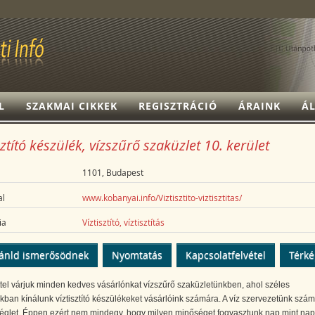
L
SZAKMAI CIKKEK
REGISZTRÁCIÓ
ÁRAINK
ÁL
sztító készülék, vízszűrő szaküzlet 10. kerület
1101, Budapest
l
www.kobanyai.info/Viztisztito-viztisztitas/
ia
Víztisztító, víztisztítás
ánld ismerősödnek
Nyomtatás
Kapcsolatfelvétel
Térk
tel várjuk minden kedves vásárlónkat vízszűrő szaküzletünkben, ahol széles
kban kínálunk víztisztító készülékeket vásárlóink számára. A víz szervezetünk szá
séglet. Éppen ezért nem mindegy, hogy milyen minőséget fogyasztunk nap mint nap