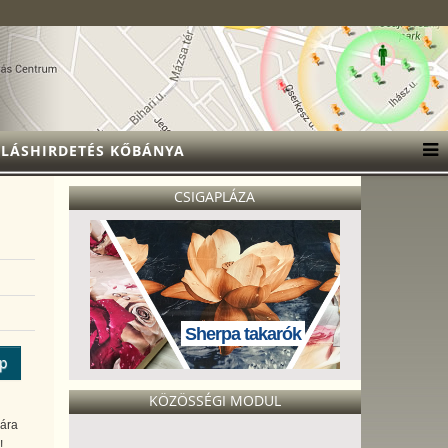
LÁSHIRDETÉS KŐBÁNYA
CSIGAPLÁZA
Sherpa takarók
ép
KÖZÖSSÉGI MODUL
mára
!