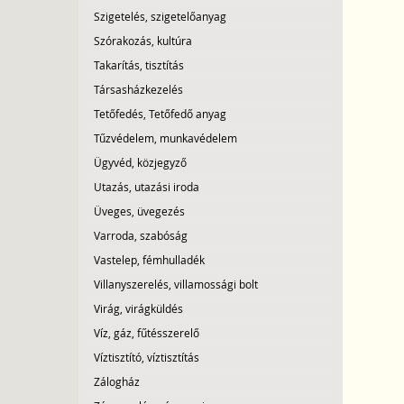
Szigetelés, szigetelőanyag
Szórakozás, kultúra
Takarítás, tisztítás
Társasházkezelés
Tetőfedés, Tetőfedő anyag
Tűzvédelem, munkavédelem
Ügyvéd, közjegyző
Utazás, utazási iroda
Üveges, üvegezés
Varroda, szabóság
Vastelep, fémhulladék
Villanyszerelés, villamossági bolt
Virág, virágküldés
Víz, gáz, fűtésszerelő
Víztisztító, víztisztítás
Zálogház