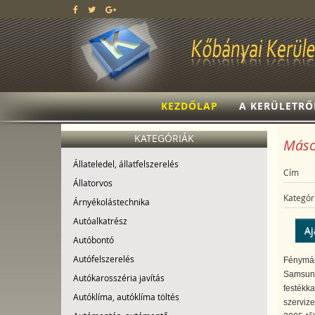
KEZDŐLAP
A KERÜLETRŐ
KATEGÓRIÁK
Másol
Állateledel, állatfelszerelés
Cím
Állatorvos
Kategór
Árnyékolástechnika
Autóalkatrész
Aj
Autóbontó
Autófelszerelés
Fénymás
Samsung
Autókarosszéria javítás
festékka
Autóklíma, autóklíma töltés
szervize