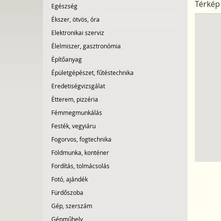
Térkép
Egészség
Ékszer, ötvös, óra
Elektronikai szerviz
Élelmiszer, gasztronómia
Építőanyag
Épületgépészet, fűtéstechnika
Eredetiségvizsgálat
Étterem, pizzéria
Fémmegmunkálás
Festék, vegyiáru
Fogorvos, fogtechnika
Földmunka, konténer
Fordítás, tolmácsolás
Fotó, ajándék
Fürdőszoba
Gép, szerszám
Gépműhely