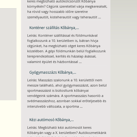
keres megbízható autókölcsönzőt Kőbánya
környékén? Cégünk szeretettel várja megkeresését,
ha rövid vagy hosszabb időre szeretne
...
személyautót, kisteherautót vagy teherautót
Konténer szállítás Kőbánya,...
Leírás: Konténer szállítással és földmunkával
foglalkozunk a 10. kerületben is, bátran hívja
cégünket, ha megbízható céget keres Kőbánya
közelében. A gépi földmunkán belül foglalkozunk
tereprendezéssel, kerítés és házalap ásással,
...
valamint épület és házbontással
Gyógymasszázs Kőbánya,...
Leírás: Masszázs szalonunk a 10. kerülettől nem
messze található, ahol gyógymasszázst, azon belül
sportmasszázst is biztosítunk kőbányai
vendégeink számára. A sportmasszázs hasonló a
svédmasszázshoz, azonban sokkal erőteljesebb és
...
intenzívebb változata, a sportma
Kézi autómosó Kőbánya,...
Leírás: Megbízható kézi autómosót keres
Kőbányán vagy a X. kerületben? Autókozmetikánk