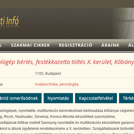
L
SZAKMAI CIKKEK
REGISZTRÁCIÓ
ÁRAINK
ÁL
ógép bérlés, festékkazetta töltés X. kerület, Kőbán
1105, Budapest
ia
Irodatechnika, pénztárgép
ánld ismerősödnek
Nyomtatás
Kapcsolatfelvétel
Térk
ológépek, nyomtatók, multifunkciós berendezések bérbeadása kőbányai cégünkn
, Ricoh, Nashuatec, Develop, Konica Minolta készülékek szervizelése,
zettájának töltése mellett Samsung nyomtatók és multifunkciós készülékek garanciá
ként is állunk ügyfeleink rendelkezésére a X. kerületben. Szolgáltatásaink biztosít