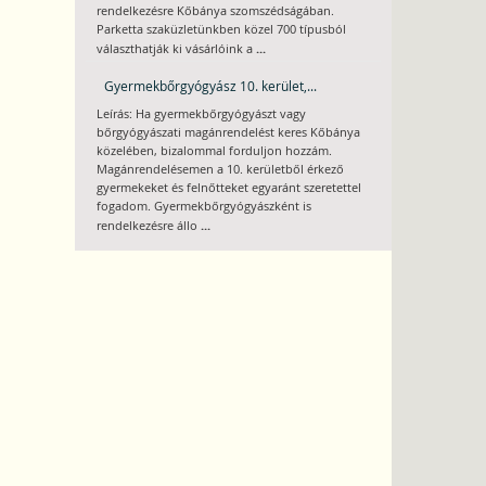
rendelkezésre Kőbánya szomszédságában.
Parketta szaküzletünkben közel 700 típusból
...
választhatják ki vásárlóink a
Gyermekbőrgyógyász 10. kerület,...
Leírás: Ha gyermekbőrgyógyászt vagy
bőrgyógyászati magánrendelést keres Kőbánya
közelében, bizalommal forduljon hozzám.
Magánrendelésemen a 10. kerületből érkező
gyermekeket és felnőtteket egyaránt szeretettel
fogadom. Gyermekbőrgyógyászként is
...
rendelkezésre állo