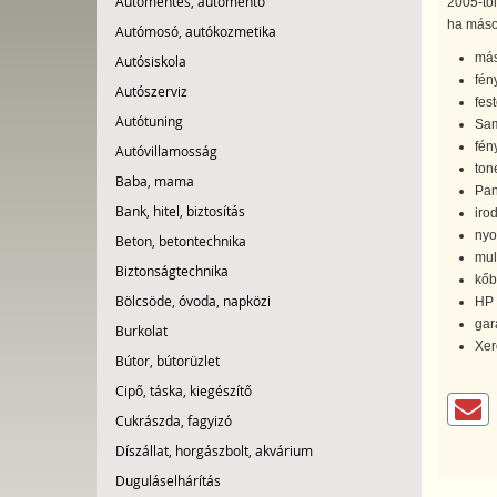
Autómentés, autómentő
2005-tő
ha másol
Autómosó, autókozmetika
más
Autósiskola
fén
Autószerviz
fes
Autótuning
Sam
fén
Autóvillamosság
ton
Baba, mama
Pan
Bank, hitel, biztosítás
iro
nyo
Beton, betontechnika
mul
Biztonságtechnika
kőb
Bölcsöde, óvoda, napközi
HP 
gar
Burkolat
Xer
Bútor, bútorüzlet
Cipő, táska, kiegészítő
Cukrászda, fagyizó
Díszállat, horgászbolt, akvárium
Duguláselhárítás