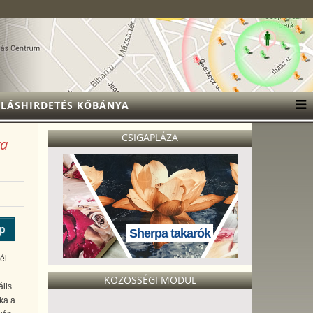
LÁSHIRDETÉS KŐBÁNYA
CSIGAPLÁZA
ya
ép
Sherpa takarók
él.
KÖZÖSSÉGI MODUL
lis
éka a