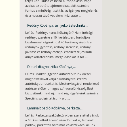
teljes körű külső és belső autóápolással várja
azokat az autótulajdonosokat, akik számára
fontos a minőségi tisztítás, az igényes megjelenés
...
és a hosszú távú védelem. Kézi autó
Redőny Kőbánya, árnyékolástechnika...
Leírás: Redőnyt keres Kőbányán? Ha minőségi
redőnyt szeretne a 10. kerületben, forduljon
bizalommal cégünkhöz! Fő tevékenységünk a
redőnyök gyártása, redőny szerelése, redőny
javítása és redőny cseréje, emellett teljes körű
...
árnyékolástechnikai megoldásokat is biz
Diesel diagnosztika Kőbánya,...
Leírás: Márkafüggetlen autószervizünk diesel
diagnosztikával várja a Kőbányáról érkező
autótulajdonosokat is. Mestervizsgával rendelkező
autószerelőként magas színvonalú kiszolgálást
biztosítunk mind új, mind régi ügyfeleink számára.
...
Speciális szolgáltatásunk a d
Laminált padló Kőbánya, parketta...
Leírás: Parketta szaküzletünkben szeretettel várjuk
a 10. kerületből érkező vásárlóinkat is, laminált
padlók, parketták hatalmas választékával állunk