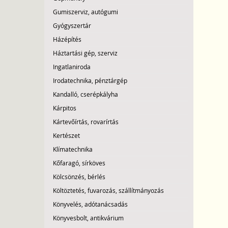
Gumiszerviz, autógumi
Gyógyszertár
Házépítés
Háztartási gép, szerviz
Ingatlaniroda
Irodatechnika, pénztárgép
Kandalló, cserépkályha
Kárpitos
Kártevőírtás, rovarírtás
Kertészet
Klímatechnika
Kőfaragó, sírköves
Kölcsönzés, bérlés
Költöztetés, fuvarozás, szállítmányozás
Könyvelés, adótanácsadás
Könyvesbolt, antikvárium