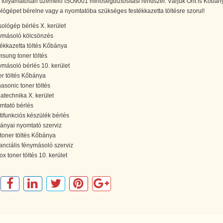
l folyamatosan üzemelő ISO9001 minőségbiztosítási rendszer. Várjuk Önt is Kőbán
ógépet bérelne vagy a nyomtatóba szükséges festékkazetta töltésre szorul!
ológép bérlés X. kerület
ymásoló kölcsönzés
tékkazetta töltés Kőbánya
sung toner töltés
ymásoló bérlés 10. kerület
er töltés Kőbánya
asonic toner töltés
datechnika X. kerület
mtató bérlés
tifunkciós készülék bérlés
ányai nyomtató szerviz
toner töltés Kőbánya
anciális fénymásoló szerviz
ox toner töltés 10. kerület