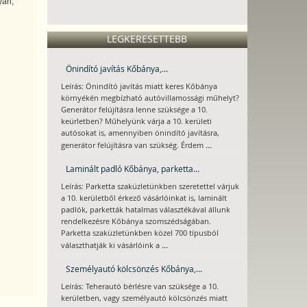
yán,
LEGKERESETTEBB
Önindító javítás Kőbánya,...
Leírás: Önindító javítás miatt keres Kőbánya
környékén megbízható autóvillamossági műhelyt?
Generátor felújításra lenne szüksége a 10.
keürletben? Műhelyünk várja a 10. kerületi
autósokat is, amennyiben önindító javításra,
...
generátor felújításra van szükség. Érdem
Laminált padló Kőbánya, parketta...
Leírás: Parketta szaküzletünkben szeretettel várjuk
a 10. kerületből érkező vásárlóinkat is, laminált
padlók, parketták hatalmas választékával állunk
rendelkezésre Kőbánya szomszédságában.
Parketta szaküzletünkben közel 700 típusból
...
választhatják ki vásárlóink a
Személyautó kölcsönzés Kőbánya,...
Leírás: Teherautó bérlésre van szüksége a 10.
kerületben, vagy személyautó kölcsönzés miatt