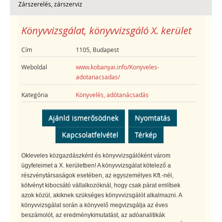
Zárszerelés, zárszerviz
Könyvvizsgálat, könyvvizsgáló X. kerület
Cím
1105, Budapest
Weboldal
www.kobanyai.info/Konyveles-
adotanacsadas/
Kategória
Könyvelés, adótanácsadás
Ajánld ismerősödnek
Nyomtatás
Kapcsolatfelvétel
Térkép
Okleveles közgazdászként és könyvvizsgálóként várom
ügyfeleimet a X. kerületben! A könyvvizsgálat kötelező a
részvénytársaságok esetében, az egyszemélyes Kft.-nél,
kötvényt kibocsátó vállalkozóknál, hogy csak párat említsek
azok közül, akiknek szükséges könyvvizsgálót alkalmazni. A
könyvvizsgálat során a könyvelő megvizsgálja az éves
beszámolót, az eredménykimutatást, az adóanalitikák