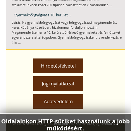
...
szaküzletünkben közel 700 típusból választhatják ki vásárlóink a
Gyermekbőrgyógyász 10. kerület,...
Leírás: Ha gyermekbőrgyógyászt vagy bőrgyógyászati magánrendelést
keres Kőbánya közelében, bizalommal forduljon hozzám.
Magánrendelésemen a 10. kerületből érkező gyermekeket és felnőtteket
egyaránt szeretettel fogadom. Gyermekbőrgyógyászként is rendelkezésre
...
állo
Hirdetésfelvétel
Jogi nyilatkozat
Adatvédelem
Oldalainkon HTTP-sütiket használunk a jobb
© 2018 Awacs Design és Reklámiroda Kft. Minden jog fenntartva.
működésért.