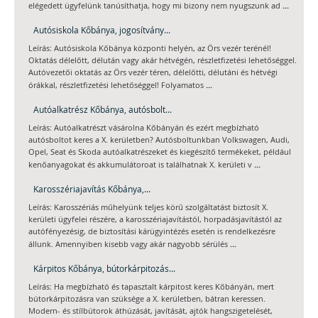
...
elégedett ügyfelünk tanúsíthatja, hogy mi bizony nem nyugszunk ad
Autósiskola Kőbánya, jogosítvány...
Leírás: Autósiskola Kőbánya központi helyén, az Örs vezér terénél!
Oktatás délelőtt, délután vagy akár hétvégén, részletfizetési lehetőséggel.
Autóvezetői oktatás az Örs vezér téren, délelőtti, délutáni és hétvégi
...
órákkal, részletfizetési lehetőséggel! Folyamatos
Autóalkatrész Kőbánya, autósbolt...
Leírás: Autóalkatrészt vásárolna Kőbányán és ezért megbízható
autósboltot keres a X. kerületben? Autósboltunkban Volkswagen, Audi,
Opel, Seat és Skoda autóalkatrészeket és kiegészítő termékeket, például
...
kenőanyagokat és akkumulátoroat is találhatnak X. kerületi v
Karosszériajavítás Kőbánya,...
Leírás: Karosszériás műhelyünk teljes körű szolgáltatást biztosít X.
kerületi ügyfelei részére, a karosszériajavítástól, horpadásjavítástól az
autófényezésig, de biztosítási kárügyintézés esetén is rendelkezésre
...
állunk. Amennyiben kisebb vagy akár nagyobb sérülés
Kárpitos Kőbánya, bútorkárpitozás...
Leírás: Ha megbízható és tapasztalt kárpitost keres Kőbányán, mert
bútorkárpitozásra van szüksége a X. kerületben, bátran keressen.
Modern- és stílbútorok áthúzását, javítását, ajtók hangszigetelését,