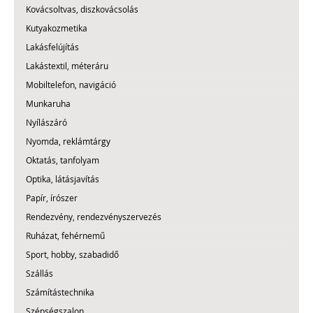
Kovácsoltvas, diszkovácsolás
Kutyakozmetika
Lakásfelújítás
Lakástextil, méteráru
Mobiltelefon, navigáció
Munkaruha
Nyílászáró
Nyomda, reklámtárgy
Oktatás, tanfolyam
Optika, látásjavítás
Papír, írószer
Rendezvény, rendezvényszervezés
Ruházat, fehérnemű
Sport, hobby, szabadidő
Szállás
Számítástechnika
Szépségszalon