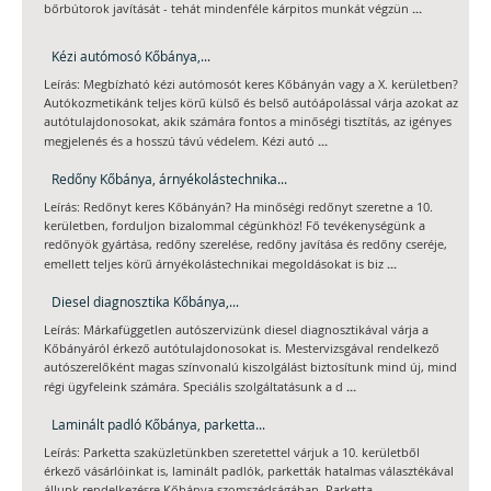
...
bőrbútorok javítását - tehát mindenféle kárpitos munkát végzün
Kézi autómosó Kőbánya,...
Leírás: Megbízható kézi autómosót keres Kőbányán vagy a X. kerületben?
Autókozmetikánk teljes körű külső és belső autóápolással várja azokat az
autótulajdonosokat, akik számára fontos a minőségi tisztítás, az igényes
...
megjelenés és a hosszú távú védelem. Kézi autó
Redőny Kőbánya, árnyékolástechnika...
Leírás: Redőnyt keres Kőbányán? Ha minőségi redőnyt szeretne a 10.
kerületben, forduljon bizalommal cégünkhöz! Fő tevékenységünk a
redőnyök gyártása, redőny szerelése, redőny javítása és redőny cseréje,
...
emellett teljes körű árnyékolástechnikai megoldásokat is biz
Diesel diagnosztika Kőbánya,...
Leírás: Márkafüggetlen autószervizünk diesel diagnosztikával várja a
Kőbányáról érkező autótulajdonosokat is. Mestervizsgával rendelkező
autószerelőként magas színvonalú kiszolgálást biztosítunk mind új, mind
...
régi ügyfeleink számára. Speciális szolgáltatásunk a d
Laminált padló Kőbánya, parketta...
Leírás: Parketta szaküzletünkben szeretettel várjuk a 10. kerületből
érkező vásárlóinkat is, laminált padlók, parketták hatalmas választékával
állunk rendelkezésre Kőbánya szomszédságában. Parketta