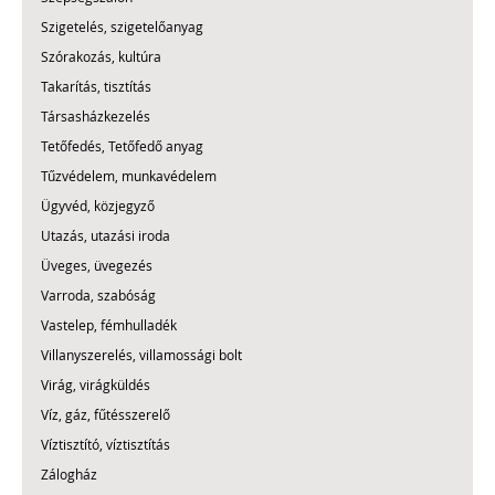
Szigetelés, szigetelőanyag
Szórakozás, kultúra
Takarítás, tisztítás
Társasházkezelés
Tetőfedés, Tetőfedő anyag
Tűzvédelem, munkavédelem
Ügyvéd, közjegyző
Utazás, utazási iroda
Üveges, üvegezés
Varroda, szabóság
Vastelep, fémhulladék
Villanyszerelés, villamossági bolt
Virág, virágküldés
Víz, gáz, fűtésszerelő
Víztisztító, víztisztítás
Zálogház