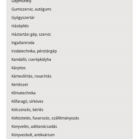
Gépműhely
Gumiszerviz, autógumi
Gyógyszertár
Házépítés
Háztartási gép, szerviz
Ingatlaniroda
Irodatechnika, pénztárgép
Kandalló, cserépkályha
Kárpitos
Kártevőírtás, rovarírtás
Kertészet
Klímatechnika
Kőfaragó, sírköves
Kölcsönzés, bérlés
Költöztetés, fuvarozás, szállítmányozás
Könyvelés, adótanácsadás
Könyvesbolt, antikvárium