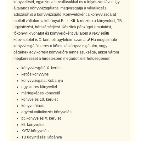
könyvelését, egyeztet a bevallásokkal és a folyószámlával. Így
általános könyvvizsgálattal megvizsgálja a vállalkozás
adózását is a könyvvizsgáló. Könyvelőként a könyvvizsgálat
mellett vállalom a kőbányai Bt.-k, Kft.-k részére a könyvelést, TB
ügyintézést, bérszámfejtést. Készítek pénzügyi kimutatást,
főkönyvi kivonatot és könyvelőként vállalom a NAV előtti
képviseletet is X. kerületi ügyfeleim számára! Ha megbízható
könyvvizsgálót keres a kötelező könyvvizsgálatra, vagy
cégének egy korrekt könyvelőre lenne szüksége, akkor várom
megkeresését a hirdetésben megadott elérhetőségemen!
könyvvizsgáló X. kerület
kettős könyvvitel
könyvvizsgálat Kőbánya
egyszeres könyvvitel
mérlegképes könyvelő
könyvelés 10. kerület
könyvelőiroda
egyéni vállalkozás könyvelés
bt. könyvelés X. kerület
kft. könyvelés
KATA könyvelés
TB ügyintézés Kőbánya