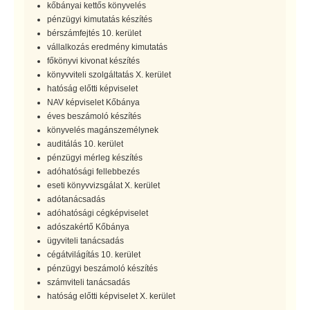
kőbányai kettős könyvelés
pénzügyi kimutatás készítés
bérszámfejtés 10. kerület
vállalkozás eredmény kimutatás
főkönyvi kivonat készítés
könyvviteli szolgáltatás X. kerület
hatóság előtti képviselet
NAV képviselet Kőbánya
éves beszámoló készítés
könyvelés magánszemélynek
auditálás 10. kerület
pénzügyi mérleg készítés
adóhatósági fellebbezés
eseti könyvvizsgálat X. kerület
adótanácsadás
adóhatósági cégképviselet
adószakértő Kőbánya
ügyviteli tanácsadás
cégátvilágítás 10. kerület
pénzügyi beszámoló készítés
számviteli tanácsadás
hatóság előtti képviselet X. kerület