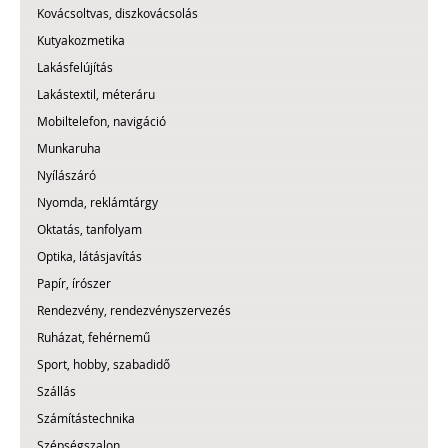
Kovácsoltvas, diszkovácsolás
Kutyakozmetika
Lakásfelújítás
Lakástextil, méteráru
Mobiltelefon, navigáció
Munkaruha
Nyílászáró
Nyomda, reklámtárgy
Oktatás, tanfolyam
Optika, látásjavítás
Papír, írószer
Rendezvény, rendezvényszervezés
Ruházat, fehérnemű
Sport, hobby, szabadidő
Szállás
Számítástechnika
Szépségszalon