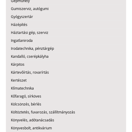
Gépműhely
Gumiszerviz, autógumi
Gyógyszertár
Házépítés
Háztartási gép, szerviz
Ingatlaniroda
Irodatechnika, pénztárgép
Kandalló, cserépkályha
Kárpitos
Kártevőírtás, rovarírtás
Kertészet
Klímatechnika
Kőfaragó, sírköves
Kölcsönzés, bérlés
Költöztetés, fuvarozás, szállítmányozás
Könyvelés, adótanácsadás
Könyvesbolt, antikvárium