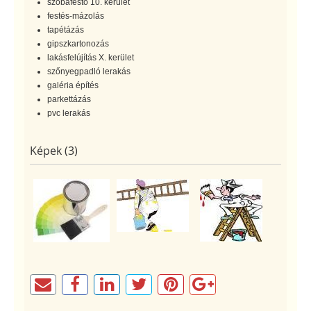
szobafestő 10. kerület
festés-mázolás
tapétázás
gipszkartonozás
lakásfelújítás X. kerület
szőnyegpadló lerakás
galéria építés
parkettázás
pvc lerakás
Képek (3)