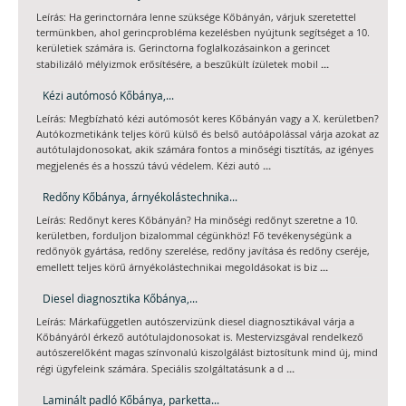
Leírás: Ha gerinctornára lenne szüksége Kőbányán, várjuk szeretettel
termünkben, ahol gerincprobléma kezelésben nyújtunk segítséget a 10.
kerületiek számára is. Gerinctorna foglalkozásainkon a gerincet
...
stabilizáló mélyizmok erősítésére, a beszűkült ízületek mobil
Kézi autómosó Kőbánya,...
Leírás: Megbízható kézi autómosót keres Kőbányán vagy a X. kerületben?
Autókozmetikánk teljes körű külső és belső autóápolással várja azokat az
autótulajdonosokat, akik számára fontos a minőségi tisztítás, az igényes
...
megjelenés és a hosszú távú védelem. Kézi autó
Redőny Kőbánya, árnyékolástechnika...
Leírás: Redőnyt keres Kőbányán? Ha minőségi redőnyt szeretne a 10.
kerületben, forduljon bizalommal cégünkhöz! Fő tevékenységünk a
redőnyök gyártása, redőny szerelése, redőny javítása és redőny cseréje,
...
emellett teljes körű árnyékolástechnikai megoldásokat is biz
Diesel diagnosztika Kőbánya,...
Leírás: Márkafüggetlen autószervizünk diesel diagnosztikával várja a
Kőbányáról érkező autótulajdonosokat is. Mestervizsgával rendelkező
autószerelőként magas színvonalú kiszolgálást biztosítunk mind új, mind
...
régi ügyfeleink számára. Speciális szolgáltatásunk a d
Laminált padló Kőbánya, parketta...