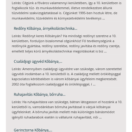
Leírás: Cégünk a főváros valamennyi kerületében, így a 10. kerületben is
foglalkozik tűz- és munkavédelemmel, illetve rendelkezésre állunk
tűzvédelmi szakvizsgáztatással is. Cégünket 1995-ben hoztuk létre, de
...
munkavédelmi, tűzvédelmi és környezetvédelmi tevékenys
Redőny Kőbánya, árnyékolástechnika...
Leírás: Redőnyt keres Kőbányán? Ha minőségi redőnyt szeretne a 10.
kerületben, forduljon bizalommal cégünkhöz! Fő tevékenységünk a
redőnyök gyártása, redőny szerelése, redőny javítása és redőny cseréje,
...
emellett teljes körű árnyékolástechnikai megoldásokat is biz
Családjogi ügyvéd Kőbánya,...
Leírás: Amennyiben családjogi ügyvédre van szüksége, várom szeretettel
ügyvédi irodámban a 10. kerületből is. A családjog mellett öröklésjoggal
kapcsolatos kérdésekben is várom kőbányai ügyfeleim megkeresését.
...
2002 óta foglalkozom családjoggal és öröklésjoggal, í
Ruhajavítás Kőbánya, bőrruha...
Leírás: Ha ruhajavításra van szüksége, bátran látogasson el hozzánk a 10.
kerületből is, varrodánkban bőrruha javítással is várjuk kőbányai
ügyfeleinket. A bőrruha javítás mellett más különleges bánásmódot
...
igénylő ruhadarabok esetén is vállalunk ruhajavítást, női
Gerinctorna Kőbánya,...