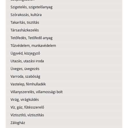
Szigetelés, szigetelőanyag
Szórakozás, kultúra
Takarítás, tisztítás
Társasházkezelés
Tetőfedés, Tetőfedő anyag
Tűzvédelem, munkavédelem
Ügyvéd, közjegyző
Utazás, utazási iroda
Üveges, üvegezés
Varroda, szabóság
Vastelep, fémhulladék
Villanyszerelés, villamossági bolt
Virág, virágküldés
Víz, gáz, fűtésszerelő
Víztisztító, víztisztítás
Zálogház