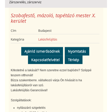
Zárszerelés, zárszerviz
Szobafestő, mázoló, tapétázó mester X.
kerület
Cím
Budapest
Kategória
Lakásfelújítás
Ajánld ismerősödnek
Nyomtatás
Kapcsolatfelvétel
Térkép
Kifestetné a lakását? Nem szeretne ezzel bajlódni? Széppé
teszem otthonát!
Bízza szakemberre. vállalkozó várja Ön hívását is ha
lakásfelújításról van szó.
Lakásfelújítás Garanciával!
Szolgáltatások:
nyílászáró szigetelés