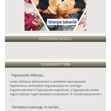
Sherpa takarók
KÖZÖSSÉGI MODUL
LEGKERESETTEBB
Fogsorjavítás Kőbánya,...
Leírás: Kőbányai pácienseinket is szeretettel várja tapasztalt
fogtechnikus, amennyiben fogsorjavításra van szüksége.
Fogtechnikánkban a fogsorjavítás megvárható, a fogsorjavítás mellett
fogsor tisztítást, fogkő leszedést is biztosítunk 10. kerületi pácienseink s
...
Tűzvédelmi szakvizsga 10. kerület,...