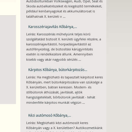
Autósboltunkban Volkswagen, Audi, Opel, Seat és
Skoda autóalkatrészeket és kiegészítő termékeket,
például kenőanyagokat és akkumulátoroat is
...
találhatnak X. kerületi v
Karosszériajavítás Kőbánya,...
Leírás: Karosszériás műhelyünk teljes körű
szolgáltatást biztosít X. kerületi ügyfelei részére, a
karosszériajavítástól, horpadásjavítástól az
autófényezésig, de biztosítási kárügyintézés
esetén is rendelkezésre állunk. Amennyiben
...
kisebb vagy akár nagyobb sérülés
Kárpitos Kőbánya, bútorkárpitozás...
Leírás: Ha megbízható és tapasztalt kárpitost keres
Kőbányán, mert bútorkárpitozásra van szüksége a
X. kerületben, bátran keressen. Modern- és
stílbútorok áthúzását, javítását, ajtók
hangszigetelését, bőrbútorok javítását - tehát
...
mindenféle kárpitos munkát végzün
Kézi autómosó Kőbánya,...
Leírás: Megbízható kézi autómosót keres
Kőbányán vagy a X. kerületben? Autókozmetikánk