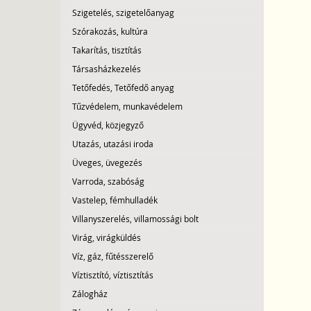
Szigetelés, szigetelőanyag
Szórakozás, kultúra
Takarítás, tisztítás
Társasházkezelés
Tetőfedés, Tetőfedő anyag
Tűzvédelem, munkavédelem
Ügyvéd, közjegyző
Utazás, utazási iroda
Üveges, üvegezés
Varroda, szabóság
Vastelep, fémhulladék
Villanyszerelés, villamossági bolt
Virág, virágküldés
Víz, gáz, fűtésszerelő
Víztisztító, víztisztítás
Zálogház