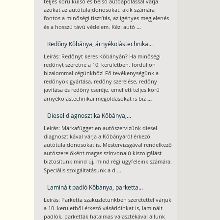
teljes körű külső és belső autóápolással várja
azokat az autótulajdonosokat, akik számára
fontos a minőségi tisztítás, az igényes megjelenés
...
és a hosszú távú védelem. Kézi autó
Redőny Kőbánya, árnyékolástechnika...
Leírás: Redőnyt keres Kőbányán? Ha minőségi
redőnyt szeretne a 10. kerületben, forduljon
bizalommal cégünkhöz! Fő tevékenységünk a
redőnyök gyártása, redőny szerelése, redőny
javítása és redőny cseréje, emellett teljes körű
...
árnyékolástechnikai megoldásokat is biz
Diesel diagnosztika Kőbánya,...
Leírás: Márkafüggetlen autószervizünk diesel
diagnosztikával várja a Kőbányáról érkező
autótulajdonosokat is. Mestervizsgával rendelkező
autószerelőként magas színvonalú kiszolgálást
biztosítunk mind új, mind régi ügyfeleink számára.
...
Speciális szolgáltatásunk a d
Laminált padló Kőbánya, parketta...
Leírás: Parketta szaküzletünkben szeretettel várjuk
a 10. kerületből érkező vásárlóinkat is, laminált
padlók, parketták hatalmas választékával állunk