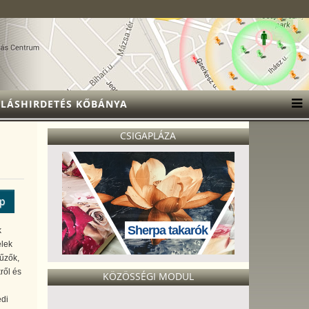
LÁSHIRDETÉS KŐBÁNYA
CSIGAPLÁZA
ép
Sherpa takarók
k
elek
űzők,
ről és
KÖZÖSSÉGI MODUL
edi