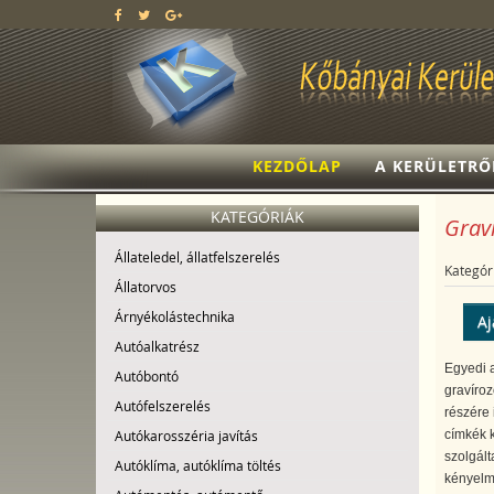
KEZDŐLAP
A KERÜLETRŐ
KATEGÓRIÁK
Graví
Állateledel, állatfelszerelés
Kategór
Állatorvos
Árnyékolástechnika
Aj
Autóalkatrész
Egyedi a
Autóbontó
gravíroz
Autófelszerelés
részére 
Autókarosszéria javítás
címkék k
szolgált
Autóklíma, autóklíma töltés
kényelm