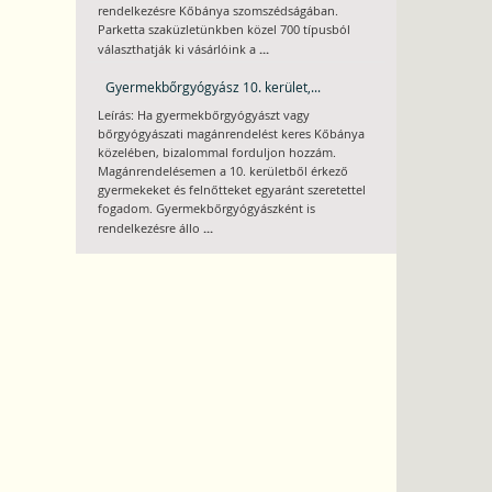
rendelkezésre Kőbánya szomszédságában.
Parketta szaküzletünkben közel 700 típusból
...
választhatják ki vásárlóink a
Gyermekbőrgyógyász 10. kerület,...
Leírás: Ha gyermekbőrgyógyászt vagy
bőrgyógyászati magánrendelést keres Kőbánya
közelében, bizalommal forduljon hozzám.
Magánrendelésemen a 10. kerületből érkező
gyermekeket és felnőtteket egyaránt szeretettel
fogadom. Gyermekbőrgyógyászként is
...
rendelkezésre állo