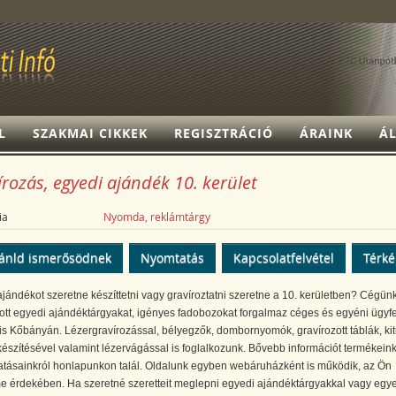
L
SZAKMAI CIKKEK
REGISZTRÁCIÓ
ÁRAINK
ÁL
rozás, egyedi ajándék 10. kerület
ia
Nyomda, reklámtárgy
ánld ismerősödnek
Nyomtatás
Kapcsolatfelvétel
Térk
jándékot szeretne készíttetni vagy gravíroztatni szeretne a 10. kerületben? Cégün
ott egyedi ajándéktárgyakat, igényes fadobozokat forgalmaz céges és egyéni ügyf
is Kőbányán. Lézergravírozással, bélyegzők, dombornyomók, gravírozott táblák, kit
észítésével valamint lézervágással is foglalkozunk. Bővebb információt termékeink
atásainkról honlapunkon talál. Oldalunk egyben webáruházként is működik, az Ön
e érdekében. Ha szeretné szeretteit meglepni egyedi ajándéktárgyakkal vagy egy