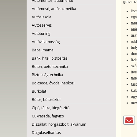
Autómentés, autómentő
gravíroz
Autómosó, autókozmetika
léz
Autósiskola
egy
táb
Autószerviz
ajá
Autótuning
gra
Autóvillamosság
rek
bél
Baba, mama
do
Bank, hitel, biztosítás
üzl
Beton, betontechnika
szó
üve
Biztonságtechnika
fad
Bölcsöde, óvoda, napközi
füs
kül
Burkolat
egy
Bútor, bútorüzlet
név
Cipő, táska, kiegészítő
Cukrászda, fagyizó
Díszállat, horgászbolt, akvárium
Duguláselhárítás