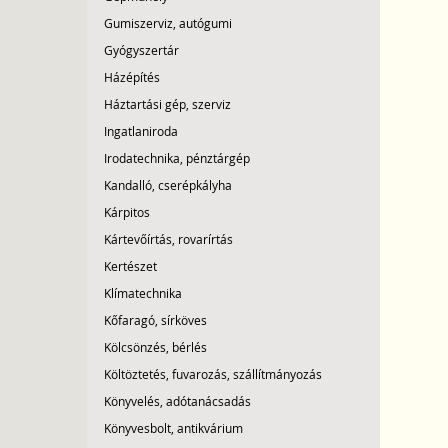
Gumiszerviz, autógumi
Gyógyszertár
Házépítés
Háztartási gép, szerviz
Ingatlaniroda
Irodatechnika, pénztárgép
Kandalló, cserépkályha
Kárpitos
Kártevőírtás, rovarírtás
Kertészet
Klímatechnika
Kőfaragó, sírköves
Kölcsönzés, bérlés
Költöztetés, fuvarozás, szállítmányozás
Könyvelés, adótanácsadás
Könyvesbolt, antikvárium