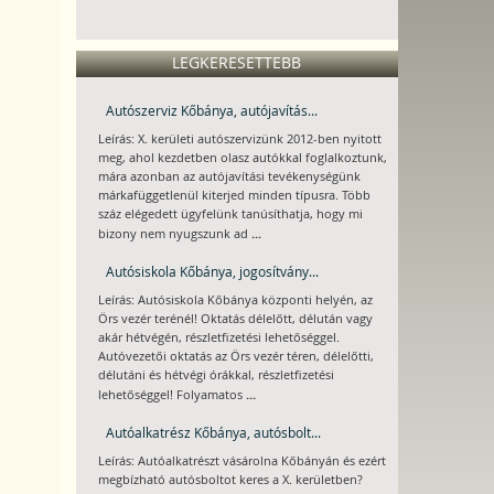
LEGKERESETTEBB
Autószerviz Kőbánya, autójavítás...
Leírás: X. kerületi autószervizünk 2012-ben nyitott
meg, ahol kezdetben olasz autókkal foglalkoztunk,
mára azonban az autójavítási tevékenységünk
márkafüggetlenül kiterjed minden típusra. Több
száz elégedett ügyfelünk tanúsíthatja, hogy mi
...
bizony nem nyugszunk ad
Autósiskola Kőbánya, jogosítvány...
Leírás: Autósiskola Kőbánya központi helyén, az
Örs vezér terénél! Oktatás délelőtt, délután vagy
akár hétvégén, részletfizetési lehetőséggel.
Autóvezetői oktatás az Örs vezér téren, délelőtti,
délutáni és hétvégi órákkal, részletfizetési
...
lehetőséggel! Folyamatos
Autóalkatrész Kőbánya, autósbolt...
Leírás: Autóalkatrészt vásárolna Kőbányán és ezért
megbízható autósboltot keres a X. kerületben?