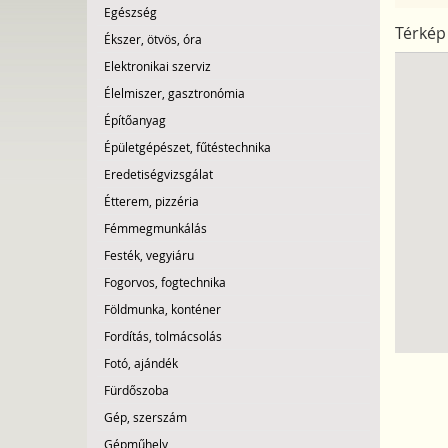
Egészség
Térkép
Ékszer, ötvös, óra
Elektronikai szerviz
Élelmiszer, gasztronómia
Építőanyag
Épületgépészet, fűtéstechnika
Eredetiségvizsgálat
Étterem, pizzéria
Fémmegmunkálás
Festék, vegyiáru
Fogorvos, fogtechnika
Földmunka, konténer
Fordítás, tolmácsolás
Fotó, ajándék
Fürdőszoba
Gép, szerszám
Gépműhely