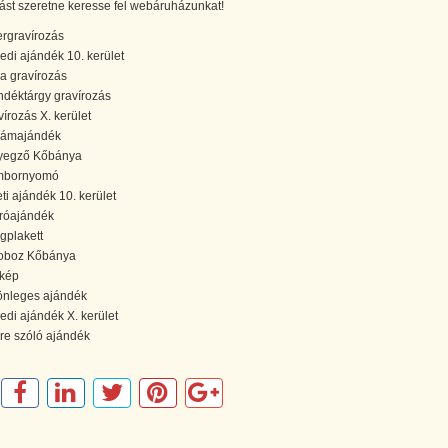
ást szeretne keresse fel webáruházunkat!
ergravírozás
edi ajándék 10. kerület
la gravírozás
ndéktárgy gravírozás
vírozás X. kerület
lámajándék
yegző Kőbánya
mbornyomó
eti ajándék 10. kerület
róajándék
gplakett
oboz Kőbánya
tkép
önleges ajándék
edi ajándék X. kerület
re szóló ajándék