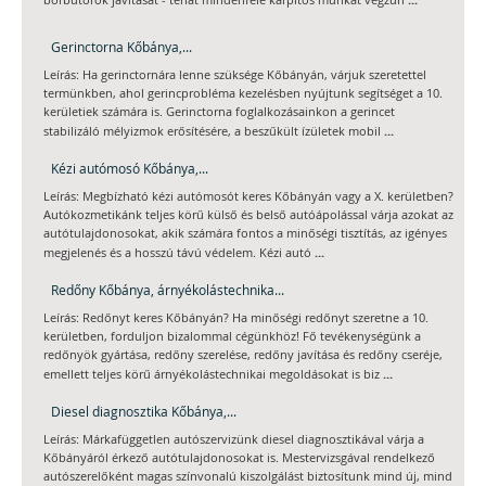
bőrbútorok javítását - tehát mindenféle kárpitos munkát végzün
Gerinctorna Kőbánya,...
Leírás: Ha gerinctornára lenne szüksége Kőbányán, várjuk szeretettel
termünkben, ahol gerincprobléma kezelésben nyújtunk segítséget a 10.
kerületiek számára is. Gerinctorna foglalkozásainkon a gerincet
...
stabilizáló mélyizmok erősítésére, a beszűkült ízületek mobil
Kézi autómosó Kőbánya,...
Leírás: Megbízható kézi autómosót keres Kőbányán vagy a X. kerületben?
Autókozmetikánk teljes körű külső és belső autóápolással várja azokat az
autótulajdonosokat, akik számára fontos a minőségi tisztítás, az igényes
...
megjelenés és a hosszú távú védelem. Kézi autó
Redőny Kőbánya, árnyékolástechnika...
Leírás: Redőnyt keres Kőbányán? Ha minőségi redőnyt szeretne a 10.
kerületben, forduljon bizalommal cégünkhöz! Fő tevékenységünk a
redőnyök gyártása, redőny szerelése, redőny javítása és redőny cseréje,
...
emellett teljes körű árnyékolástechnikai megoldásokat is biz
Diesel diagnosztika Kőbánya,...
Leírás: Márkafüggetlen autószervizünk diesel diagnosztikával várja a
Kőbányáról érkező autótulajdonosokat is. Mestervizsgával rendelkező
autószerelőként magas színvonalú kiszolgálást biztosítunk mind új, mind