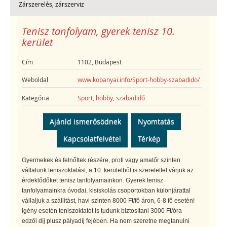
Zárszerelés, zárszerviz
Tenisz tanfolyam, gyerek tenisz 10.
kerület
Cím
1102, Budapest
Weboldal
www.kobanyai.info/Sport-hobby-szabadido/
Kategória
Sport, hobby, szabadidő
Ajánld ismerősödnek
Nyomtatás
Kapcsolatfelvétel
Térkép
Gyermekek és felnőttek részére, profi vagy amatőr szinten
vállalunk teniszoktatást, a 10. kerületből is szeretettel várjuk az
érdeklődőket tenisz tanfolyamainkon. Gyerek tenisz
tanfolyamainkra óvodai, kisiskolás csoportokban különjárattal
vállaljuk a szállítást, havi szinten 8000 Ft/fő áron, 6-8 fő esetén!
Igény esetén teniszoktatót is tudunk biztosítani 3000 Ft/óra
edzői díj plusz pályadíj fejében. Ha nem szeretne megtanulni