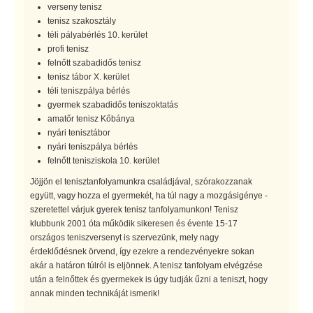
verseny tenisz
tenisz szakosztály
téli pályabérlés 10. kerület
profi tenisz
felnőtt szabadidős tenisz
tenisz tábor X. kerület
téli teniszpálya bérlés
gyermek szabadidős teniszoktatás
amatőr tenisz Kőbánya
nyári tenisztábor
nyári teniszpálya bérlés
felnőtt tenisziskola 10. kerület
Jöjjön el tenisztanfolyamunkra családjával, szórakozzanak
együtt, vagy hozza el gyermekét, ha túl nagy a mozgásigénye -
szeretettel várjuk gyerek tenisz tanfolyamunkon! Tenisz
klubbunk 2001 óta működik sikeresen és évente 15-17
országos teniszversenyt is szervezünk, mely nagy
érdeklődésnek örvend, így ezekre a rendezvényekre sokan
akár a határon túlról is eljönnek. A tenisz tanfolyam elvégzése
után a felnőttek és gyermekek is úgy tudják űzni a teniszt, hogy
annak minden technikáját ismerik!