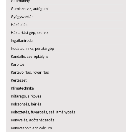
Gépműhely
Gumiszerviz, autógumi
Gyógyszertár
Házépítés
Háztartási gép, szerviz
Ingatlaniroda
Irodatechnika, pénztárgép
Kandalló, cserépkályha
Kárpitos
Kártevőírtás, rovarírtás
Kertészet
Klímatechnika
Kőfaragó, sírköves
Kölcsönzés, bérlés
Költöztetés, fuvarozás, szállítmányozás
Könyvelés, adótanácsadás
Könyvesbolt, antikvárium