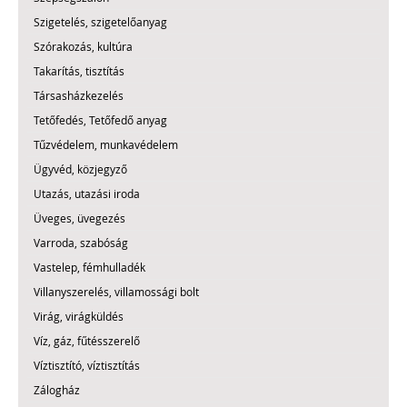
Szigetelés, szigetelőanyag
Szórakozás, kultúra
Takarítás, tisztítás
Társasházkezelés
Tetőfedés, Tetőfedő anyag
Tűzvédelem, munkavédelem
Ügyvéd, közjegyző
Utazás, utazási iroda
Üveges, üvegezés
Varroda, szabóság
Vastelep, fémhulladék
Villanyszerelés, villamossági bolt
Virág, virágküldés
Víz, gáz, fűtésszerelő
Víztisztító, víztisztítás
Zálogház