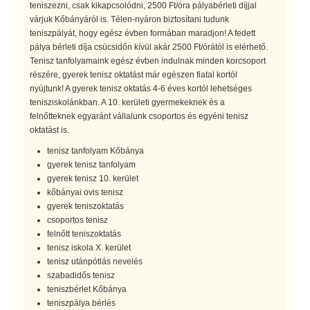
teniszezni, csak kikapcsolódni, 2500 Ft/óra pályabérleti díjjal
várjuk Kőbányáról is. Télen-nyáron biztosítani tudunk
teniszpályát, hogy egész évben formában maradjon! A fedett
pálya bérleti díja csúcsidőn kívül akár 2500 Ft/órától is elérhető.
Tenisz tanfolyamaink egész évben indulnak minden korcsoport
részére, gyerek tenisz oktatást már egészen fiatal kortól
nyújtunk! A gyerek tenisz oktatás 4-6 éves kortól lehetséges
tenisziskolánkban. A 10. kerületi gyermekeknek és a
felnőtteknek egyaránt vállalunk csoportos és egyéni tenisz
oktatást is.
tenisz tanfolyam Kőbánya
gyerek tenisz tanfolyam
gyerek tenisz 10. kerület
kőbányai ovis tenisz
gyerek teniszoktatás
csoportos tenisz
felnőtt teniszoktatás
tenisz iskola X. kerület
tenisz utánpótlás nevelés
szabadidős tenisz
teniszbérlet Kőbánya
teniszpálya bérlés