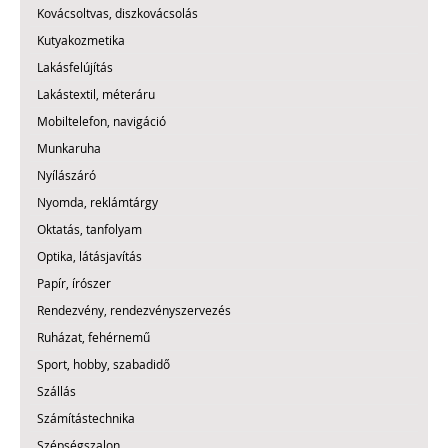
Kovácsoltvas, diszkovácsolás
Kutyakozmetika
Lakásfelújítás
Lakástextil, méteráru
Mobiltelefon, navigáció
Munkaruha
Nyílászáró
Nyomda, reklámtárgy
Oktatás, tanfolyam
Optika, látásjavítás
Papír, írószer
Rendezvény, rendezvényszervezés
Ruházat, fehérnemű
Sport, hobby, szabadidő
Szállás
Számítástechnika
Szépségszalon