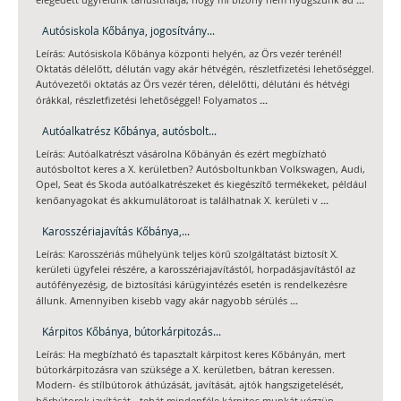
elégedett ügyfelünk tanúsíthatja, hogy mi bizony nem nyugszunk ad
Autósiskola Kőbánya, jogosítvány...
Leírás: Autósiskola Kőbánya központi helyén, az Örs vezér terénél!
Oktatás délelőtt, délután vagy akár hétvégén, részletfizetési lehetőséggel.
Autóvezetői oktatás az Örs vezér téren, délelőtti, délutáni és hétvégi
...
órákkal, részletfizetési lehetőséggel! Folyamatos
Autóalkatrész Kőbánya, autósbolt...
Leírás: Autóalkatrészt vásárolna Kőbányán és ezért megbízható
autósboltot keres a X. kerületben? Autósboltunkban Volkswagen, Audi,
Opel, Seat és Skoda autóalkatrészeket és kiegészítő termékeket, például
...
kenőanyagokat és akkumulátoroat is találhatnak X. kerületi v
Karosszériajavítás Kőbánya,...
Leírás: Karosszériás műhelyünk teljes körű szolgáltatást biztosít X.
kerületi ügyfelei részére, a karosszériajavítástól, horpadásjavítástól az
autófényezésig, de biztosítási kárügyintézés esetén is rendelkezésre
...
állunk. Amennyiben kisebb vagy akár nagyobb sérülés
Kárpitos Kőbánya, bútorkárpitozás...
Leírás: Ha megbízható és tapasztalt kárpitost keres Kőbányán, mert
bútorkárpitozásra van szüksége a X. kerületben, bátran keressen.
Modern- és stílbútorok áthúzását, javítását, ajtók hangszigetelését,
...