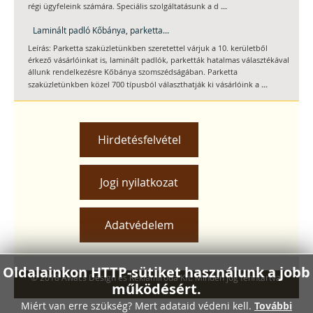
...
régi ügyfeleink számára. Speciális szolgáltatásunk a d
Laminált padló Kőbánya, parketta...
Leírás: Parketta szaküzletünkben szeretettel várjuk a 10. kerületből
érkező vásárlóinkat is, laminált padlók, parketták hatalmas választékával
állunk rendelkezésre Kőbánya szomszédságában. Parketta
...
szaküzletünkben közel 700 típusból választhatják ki vásárlóink a
Hirdetésfelvétel
Jogi nyilatkozat
Adatvédelem
Oldalainkon HTTP-sütiket használunk a jobb
© 2018 Awacs Design és Reklámiroda Kft. Minden jog fenntartva.
működésért.
Miért van erre szükség? Mert adataid védeni kell.
További
Xnxx