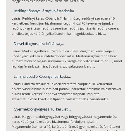
...
megjelenés és a hosszú távú védelem. Kézi autó
Redőny Kőbánya, árnyékolástechnika...
Leírás: Redőnyt keres Kőbányán? Ha minőségi redőnyt szeretne a 10.
kerületben, forduljon bizalommal cégünkhöz! Fő tevékenységünk a
redőnyök gyártása, redőny szerelése, redőny javítása és redőny cseréje,
...
emellett teljes körű árnyékolástechnikai megoldásokat is biz
Diesel diagnosztika Kőbánya,...
Leírás: Márkafüggetlen autószervizünk diesel diagnosztikával várja a
Kőbányáról érkező autótulajdonosokat is. Mestervizsgával rendelkező
autószerelőként magas színvonalú kiszolgálást biztosítunk mind új, mind
...
régi ügyfeleink számára. Speciális szolgáltatásunk a d
Laminált padló Kőbánya, parketta...
Leírás: Parketta szaküzletünkben szeretettel várjuk a 10. kerületből
érkező vásárlóinkat is, laminált padlók, parketták hatalmas választékával
állunk rendelkezésre Kőbánya szomszédságában. Parketta
...
szaküzletünkben közel 700 típusból választhatják ki vásárlóink a
Gyermekbőrgyógyász 10. kerület,...
Leírás: Ha gyermekbőrgyógyászt vagy bőrgyógyászati magánrendelést
keres Kőbánya közelében, bizalommal forduljon hozzám.
Magánrendelésemen a 10. kerületből érkező gyermekeket és felnőtteket