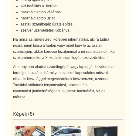
laptop újratelepítés
wifi beállítás X. kerület
használt laptop vásárlás
használt laptop üzlet
asztali számítógép újratelepítés
szerver üzemeltetés Kőbánya
Ha nincs az ismeretségi körében informatikus, aki rá tudna
nézni, miért lassú a laptop vagy miért fagy le az asztali
számítógép, akkor keresse bizalommal a mi számítástechnikai
szakembereinket a X. kerületi számítógép szervizünkben!
Amennyiben eladná számítógépét vagy laptopját, bizalommal
forduljon hozzánk, bármilyen ezekkel kapcsolatos műszaki
cikket is készséggel megvásárolunk készpénzért, azonnal.
Továbbá vállalunk fénymásolást, szkennelést,
nyomtatást (fotóminőségben is), illetve laminálást, A3-as
méretig.
Képek (8)