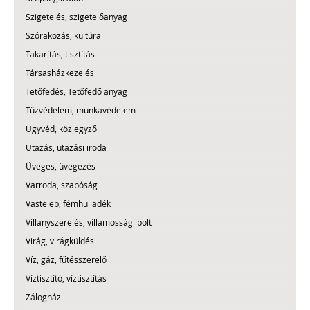
Szigetelés, szigetelőanyag
Szórakozás, kultúra
Takarítás, tisztítás
Társasházkezelés
Tetőfedés, Tetőfedő anyag
Tűzvédelem, munkavédelem
Ügyvéd, közjegyző
Utazás, utazási iroda
Üveges, üvegezés
Varroda, szabóság
Vastelep, fémhulladék
Villanyszerelés, villamossági bolt
Virág, virágküldés
Víz, gáz, fűtésszerelő
Víztisztító, víztisztítás
Zálogház