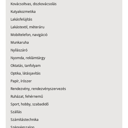
Kovácsoltvas, diszkovácsolás
Kutyakozmetika
Lakásfelújítás
Lakástextil, méteráru
Mobiltelefon, navigáció
Munkaruha
Nyílászáró
Nyomda, reklámtárgy
Oktatás, tanfolyam
Optika, látásjavítás
Papír, írószer
Rendezvény, rendezvényszervezés
Ruházat, fehérnemű
Sport, hobby, szabadidő
Szállás
Számítástechnika
Szépségszalon