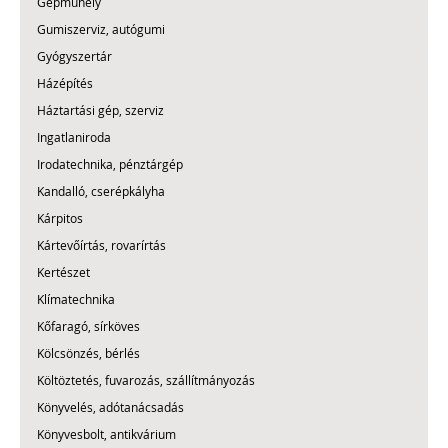
Gépműhely
Gumiszerviz, autógumi
Gyógyszertár
Házépítés
Háztartási gép, szerviz
Ingatlaniroda
Irodatechnika, pénztárgép
Kandalló, cserépkályha
Kárpitos
Kártevőírtás, rovarírtás
Kertészet
Klímatechnika
Kőfaragó, sírköves
Kölcsönzés, bérlés
Költöztetés, fuvarozás, szállítmányozás
Könyvelés, adótanácsadás
Könyvesbolt, antikvárium