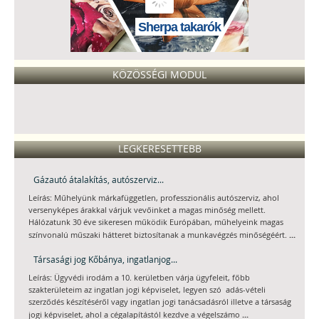
Sherpa takarók
KÖZÖSSÉGI MODUL
LEGKERESETTEBB
Gázautó átalakítás, autószerviz...
Leírás: Műhelyünk márkafüggetlen, professzionális autószerviz, ahol
versenyképes árakkal várjuk vevőinket a magas minőség mellett.
Hálózatunk 30 éve sikeresen működik Európában, műhelyeink magas
...
színvonalú műszaki hátteret biztosítanak a munkavégzés minőségéért.
Társasági jog Kőbánya, ingatlanjog...
Leírás: Ügyvédi irodám a 10. kerületben várja ügyfeleit, főbb
szakterületeim az ingatlan jogi képviselet, legyen szó adás-vételi
szerződés készítéséről vagy ingatlan jogi tanácsadásról illetve a társaság
...
jogi képviselet, ahol a cégalapítástól kezdve a végelszámo