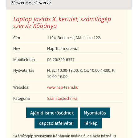
Zárszerelés, zárszerviz
Laptop javítás X. kerület, számítógép
szerviz Kőbánya
Cím
1104, Budapest, Mádi utca 122.
Név
Nap-Team szerviz
Mobiltelefon
06-20/320-6357
Nyitvatartás
H, Sz: 10:00-18:00, K, Cs: 10:00-14:00, P:
10:00-16:00
Weboldal
www.nap-team.hu
Kategória
Számítástechnika
Ajánld ismerősödnek
Nyomtatás
Kapcsolatfelvétel
Térkép
Számítógép szervizünk Kőbányán található, de akár háznál is