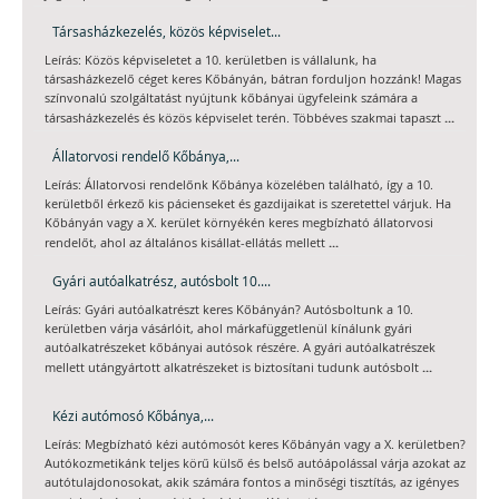
Társasházkezelés, közös képviselet...
Leírás: Közös képviseletet a 10. kerületben is vállalunk, ha
társasházkezelő céget keres Kőbányán, bátran forduljon hozzánk! Magas
színvonalú szolgáltatást nyújtunk kőbányai ügyfeleink számára a
...
társasházkezelés és közös képviselet terén. Többéves szakmai tapaszt
Állatorvosi rendelő Kőbánya,...
Leírás: Állatorvosi rendelőnk Kőbánya közelében található, így a 10.
kerületből érkező kis pácienseket és gazdijaikat is szeretettel várjuk. Ha
Kőbányán vagy a X. kerület környékén keres megbízható állatorvosi
...
rendelőt, ahol az általános kisállat-ellátás mellett
Gyári autóalkatrész, autósbolt 10....
Leírás: Gyári autóalkatrészt keres Kőbányán? Autósboltunk a 10.
kerületben várja vásárlóit, ahol márkafüggetlenül kínálunk gyári
autóalkatrészeket kőbányai autósok részére. A gyári autóalkatrészek
...
mellett utángyártott alkatrészeket is biztosítani tudunk autósbolt
Kézi autómosó Kőbánya,...
Leírás: Megbízható kézi autómosót keres Kőbányán vagy a X. kerületben?
Autókozmetikánk teljes körű külső és belső autóápolással várja azokat az
autótulajdonosokat, akik számára fontos a minőségi tisztítás, az igényes