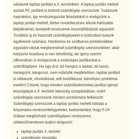
vállalunk laptop javítást a X. kerületben. A laptop javítás mellett
asztali PC javítást is biztosít számítógép szervizünk. Tudásunk
naprakész, így rendszergazdai feladatokat is elvégzünk a
laptop javítás mellett, illetve rendelkezésre állunk hálózatok
kiépítésénél, komplett rendszerek összeállításánál egyaránt.
Továbbá új és használt számítógépeket is biztosítani tudunk
ügyfeleink számára. Hardveres és szoftveres problémákkal
egyaránt várjuk megkeresését számítógép szervizünkben, akár
helyszíni leadásra is van lehetőség, de igény szerint
otthonában is elvégezzük a szükséges javításokat a
számítógépen. Ha úgy érzi, túl hangos a laptop, túl lassú,
melegszik, kikapcsol, nem működik megfelelően, laptop javítást
is vállalunk, vírusirtással, wifi beállítással, bármilyen probléma
esetén! Célunk, hogy minden számítástechnikai javítási igényt
kiszolgáljuk a X. kerületi lakosság szolgálatában, ezért
számítógép szervizünk minden problémára felkészült.
Számítógép szervizünk a laptop javítás mellett vállalja a
folyamatos rendszerfelügyeletet, karbantartást, hogy 0-24
órában megbízható számítógépes rendszeren,
zökkenőmentesen tudjon dolgozni!
laptop javítás X. kerület
számítógép vírusirtás