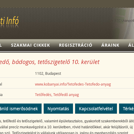
L
SZAKMAI CIKKEK
REGISZTRÁCIÓ
ÁRAINK
ÁL
edő, bádogos, tetőszigetelő 10. kerület
1102, Budapest
l
www.kobanyai.info/Tetofedes-Tetofedo-anyag
ia
Tetőfedés, Tetőfedő anyag
ánld ismerősödnek
Nyomtatás
Kapcsolatfelvétel
Térk
 tetőfedő és tetőszigetelő, valamint épületasztalos, gyakorlott szakemberekből áll
vállal precíz munkavégzést a 10. kerületben, rövid határidőkkel, akár felújításról, új
van szó. Tetőszigetelést is vállalunk utólagosan is, igény és megbeszélés szerint.