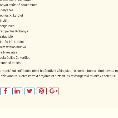
ányai tetőfedő szakember
ndelyezés
építés X. kerület
őjavítás
őszigetelés
rép javítás Kőbánya
őszigetelő
őfedés 10. kerület
letasztalos munka
etli készítés
gola építés X. kerület
sibeálló építés
munkákat, tetőfedést rövid határidővel vállaljuk a 10. kerületben is, törekedve a 
színvonalra, illetve korrekt árajánlatot biztosítunk tetőszigetelő munkák esetén is!