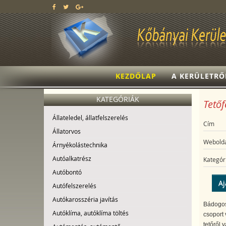
KEZDŐLAP
A KERÜLETRŐ
KATEGÓRIÁK
Tetőf
Állateledel, állatfelszerelés
Cím
Állatorvos
Webolda
Árnyékolástechnika
Autóalkatrész
Kategór
Autóbontó
Aj
Autófelszerelés
Autókarosszéria javítás
Bádogos,
Autóklíma, autóklíma töltés
csoport 
tetőről 