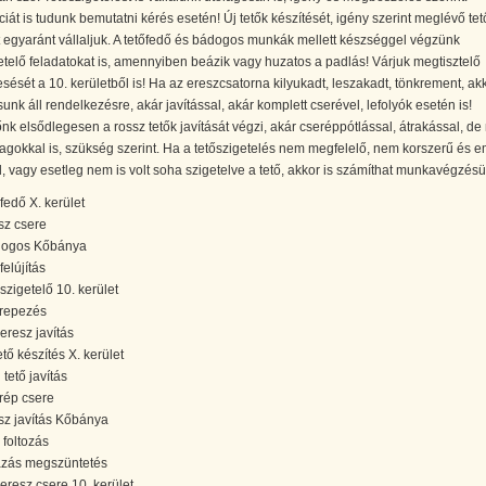
iát is tudunk bemutatni kérés esetén! Új tetők készítését, igény szerint meglévő tet
t egyaránt vállaljuk. A tetőfedő és bádogos munkák mellett készséggel végzünk
etelő feladatokat is, amennyiben beázik vagy huzatos a padlás! Várjuk megtisztelő
ését a 10. kerületből is! Ha az ereszcsatorna kilyukadt, leszakadt, tönkrement, ak
nk áll rendelkezésre, akár javítással, akár komplett cserével, lefolyók esetén is!
nk elsődlegesen a rossz tetők javítását végzi, akár cseréppótlással, átrakással, de
gokkal is, szükség szerint. Ha a tetőszigetelés nem megfelelő, nem korszerű és em
 vagy esetleg nem is volt soha szigetelve a tető, akkor is számíthat munkavégzésü
őfedő X. kerület
sz csere
ogos Kőbánya
felújítás
őszigetelő 10. kerület
repezés
őeresz javítás
ető készítés X. kerület
 tető javítás
rép csere
sz javítás Kőbánya
 foltozás
zás megszüntetés
őeresz csere 10. kerület