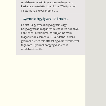
rendelkezésre Kőbánya szomszédságában.
Parketta szaküzletünkben közel 700 típusból
...
választhatják ki vásárlóink a
Gyermekbőrgyógyász 10. kerület,...
Leírás: Ha gyermekbőrgyógyászt vagy
bőrgyógyászati magánrendelést keres Kőbánya
közelében, bizalommal forduljon hozzám.
Magánrendelésemen a 10. kerületből érkező
gyermekeket és felnőtteket egyaránt szeretettel
fogadom. Gyermekbőrgyógyászként is
...
rendelkezésre állo