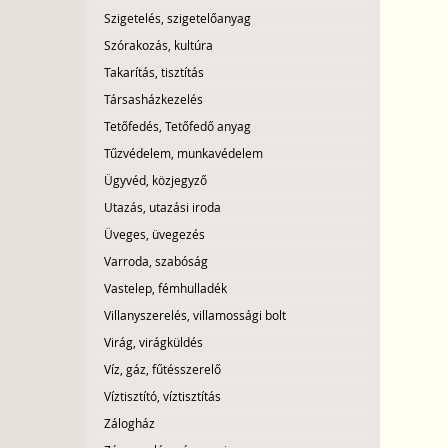
Szigetelés, szigetelőanyag
Szórakozás, kultúra
Takarítás, tisztítás
Társasházkezelés
Tetőfedés, Tetőfedő anyag
Tűzvédelem, munkavédelem
Ügyvéd, közjegyző
Utazás, utazási iroda
Üveges, üvegezés
Varroda, szabóság
Vastelep, fémhulladék
Villanyszerelés, villamossági bolt
Virág, virágküldés
Víz, gáz, fűtésszerelő
Víztisztító, víztisztítás
Zálogház