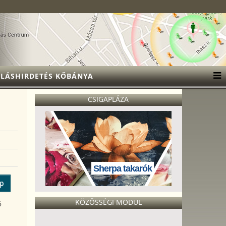
LÁSHIRDETÉS KŐBÁNYA
CSIGAPLÁZA
Sherpa takarók
ép
KÖZÖSSÉGI MODUL
ó