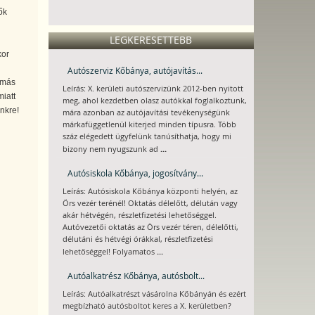
ők
LEGKERESETTEBB
kor
Autószerviz Kőbánya, autójavítás...
 más
Leírás: X. kerületi autószervizünk 2012-ben nyitott
iatt
meg, ahol kezdetben olasz autókkal foglalkoztunk,
nkre!
mára azonban az autójavítási tevékenységünk
márkafüggetlenül kiterjed minden típusra. Több
száz elégedett ügyfelünk tanúsíthatja, hogy mi
...
bizony nem nyugszunk ad
Autósiskola Kőbánya, jogosítvány...
Leírás: Autósiskola Kőbánya központi helyén, az
Örs vezér terénél! Oktatás délelőtt, délután vagy
akár hétvégén, részletfizetési lehetőséggel.
Autóvezetői oktatás az Örs vezér téren, délelőtti,
délutáni és hétvégi órákkal, részletfizetési
...
lehetőséggel! Folyamatos
Autóalkatrész Kőbánya, autósbolt...
Leírás: Autóalkatrészt vásárolna Kőbányán és ezért
megbízható autósboltot keres a X. kerületben?