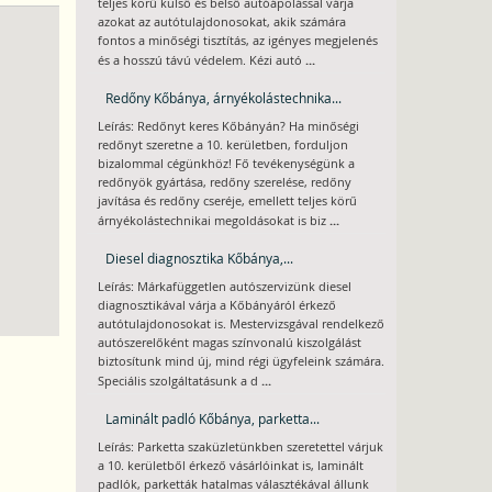
teljes körű külső és belső autóápolással várja
azokat az autótulajdonosokat, akik számára
fontos a minőségi tisztítás, az igényes megjelenés
...
és a hosszú távú védelem. Kézi autó
Redőny Kőbánya, árnyékolástechnika...
Leírás: Redőnyt keres Kőbányán? Ha minőségi
redőnyt szeretne a 10. kerületben, forduljon
bizalommal cégünkhöz! Fő tevékenységünk a
redőnyök gyártása, redőny szerelése, redőny
javítása és redőny cseréje, emellett teljes körű
...
árnyékolástechnikai megoldásokat is biz
Diesel diagnosztika Kőbánya,...
Leírás: Márkafüggetlen autószervizünk diesel
diagnosztikával várja a Kőbányáról érkező
autótulajdonosokat is. Mestervizsgával rendelkező
autószerelőként magas színvonalú kiszolgálást
biztosítunk mind új, mind régi ügyfeleink számára.
...
Speciális szolgáltatásunk a d
Laminált padló Kőbánya, parketta...
Leírás: Parketta szaküzletünkben szeretettel várjuk
a 10. kerületből érkező vásárlóinkat is, laminált
padlók, parketták hatalmas választékával állunk