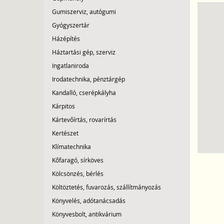
Gumiszerviz, autógumi
Gyógyszertár
Házépítés
Háztartási gép, szerviz
Ingatlaniroda
Irodatechnika, pénztárgép
Kandalló, cserépkályha
Kárpitos
Kártevőírtás, rovarírtás
Kertészet
Klímatechnika
Kőfaragó, sírköves
Kölcsönzés, bérlés
Költöztetés, fuvarozás, szállítmányozás
Könyvelés, adótanácsadás
Könyvesbolt, antikvárium