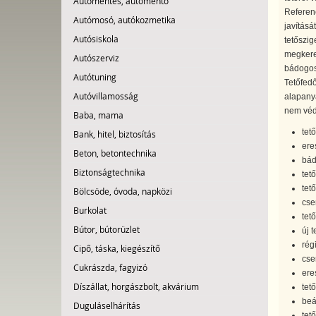
Autómentés, autómentő
Referenc
Autómosó, autókozmetika
javításá
Autósiskola
tetőszig
megkeres
Autószerviz
bádogosu
Autótuning
Tetőfedő
Autóvillamosság
alapanya
nem véd,
Baba, mama
tet
Bank, hitel, biztosítás
ere
Beton, betontechnika
bád
Biztonságtechnika
tető
tet
Bölcsöde, óvoda, napközi
cse
Burkolat
tet
Bútor, bútorüzlet
új t
régi
Cipő, táska, kiegészítő
cse
Cukrászda, fagyizó
ere
Díszállat, horgászbolt, akvárium
tető
beá
Duguláselhárítás
tet