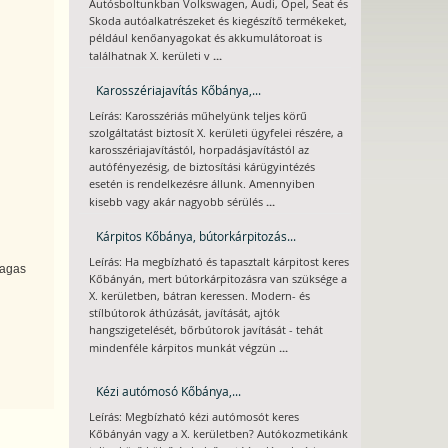
Autósboltunkban Volkswagen, Audi, Opel, Seat és
Skoda autóalkatrészeket és kiegészítő termékeket,
például kenőanyagokat és akkumulátoroat is
...
találhatnak X. kerületi v
Karosszériajavítás Kőbánya,...
Leírás: Karosszériás műhelyünk teljes körű
szolgáltatást biztosít X. kerületi ügyfelei részére, a
karosszériajavítástól, horpadásjavítástól az
autófényezésig, de biztosítási kárügyintézés
esetén is rendelkezésre állunk. Amennyiben
...
kisebb vagy akár nagyobb sérülés
Kárpitos Kőbánya, bútorkárpitozás...
Leírás: Ha megbízható és tapasztalt kárpitost keres
magas
Kőbányán, mert bútorkárpitozásra van szüksége a
X. kerületben, bátran keressen. Modern- és
stílbútorok áthúzását, javítását, ajtók
hangszigetelését, bőrbútorok javítását - tehát
...
mindenféle kárpitos munkát végzün
Kézi autómosó Kőbánya,...
Leírás: Megbízható kézi autómosót keres
Kőbányán vagy a X. kerületben? Autókozmetikánk