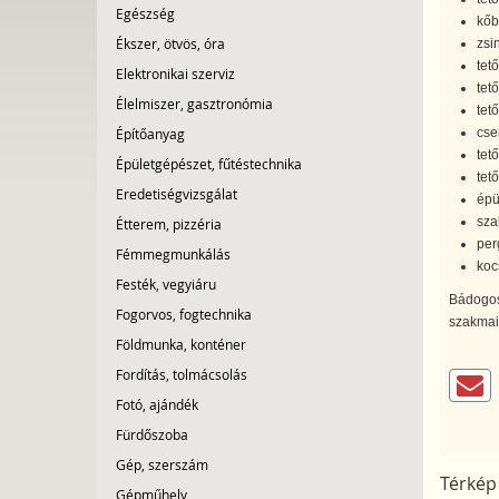
Egészség
kőb
Ékszer, ötvös, óra
zsi
tető
Elektronikai szerviz
tet
Élelmiszer, gasztronómia
tet
Építőanyag
cse
tet
Épületgépészet, fűtéstechnika
tet
Eredetiségvizsgálat
épü
szal
Étterem, pizzéria
per
Fémmegmunkálás
koc
Festék, vegyiáru
Bádogos 
Fogorvos, fogtechnika
szakmai 
Földmunka, konténer
Fordítás, tolmácsolás
Fotó, ajándék
Fürdőszoba
Gép, szerszám
Térkép
Gépműhely