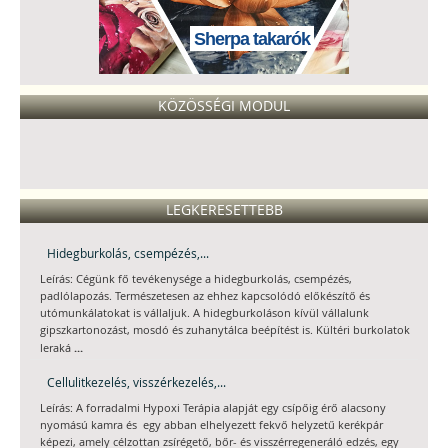
Sherpa takarók
KÖZÖSSÉGI MODUL
LEGKERESETTEBB
Hidegburkolás, csempézés,...
Leírás: Cégünk fő tevékenysége a hidegburkolás, csempézés,
padlólapozás. Természetesen az ehhez kapcsolódó előkészítő és
utómunkálatokat is vállaljuk. A hidegburkoláson kívül vállalunk
gipszkartonozást, mosdó és zuhanytálca beépítést is. Kültéri burkolatok
...
leraká
Cellulitkezelés, visszérkezelés,...
Leírás: A forradalmi Hypoxi Terápia alapját egy csípőig érő alacsony
nyomású kamra és egy abban elhelyezett fekvő helyzetű kerékpár
képezi, amely célzottan zsírégető, bőr- és visszérregeneráló edzés, egy