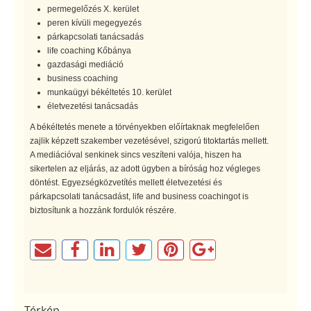
permegelőzés X. kerület
peren kívüli megegyezés
párkapcsolati tanácsadás
life coaching Kőbánya
gazdasági mediáció
business coaching
munkaügyi békéltetés 10. kerület
életvezetési tanácsadás
A békéltetés menete a törvényekben előírtaknak megfelelően
zajlik képzett szakember vezetésével, szigorú titoktartás mellett.
A mediációval senkinek sincs veszíteni valója, hiszen ha
sikertelen az eljárás, az adott ügyben a bíróság hoz végleges
döntést. Egyezségközvetítés mellett életvezetési és
párkapcsolati tanácsadást, life and business coachingot is
biztosítunk a hozzánk fordulók részére.
Térkép