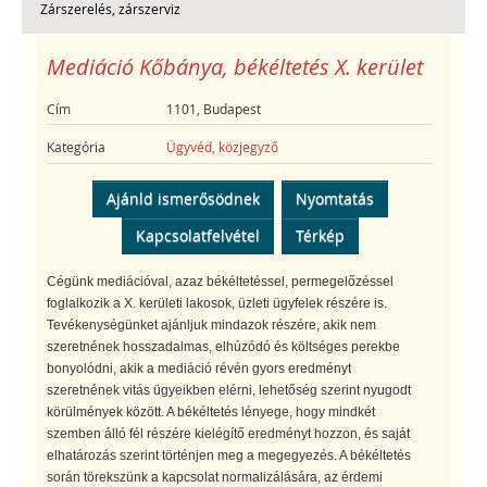
Zárszerelés, zárszerviz
Mediáció Kőbánya, békéltetés X. kerület
Cím
1101, Budapest
Kategória
Ügyvéd, közjegyző
Ajánld ismerősödnek
Nyomtatás
Kapcsolatfelvétel
Térkép
Cégünk mediációval, azaz békéltetéssel, permegelőzéssel
foglalkozik a X. kerületi lakosok, üzleti ügyfelek részére is.
Tevékenységünket ajánljuk mindazok részére, akik nem
szeretnének hosszadalmas, elhúzódó és költséges perekbe
bonyolódni, akik a mediáció révén gyors eredményt
szeretnének vitás ügyeikben elérni, lehetőség szerint nyugodt
körülmények között. A békéltetés lényege, hogy mindkét
szemben álló fél részére kielégítő eredményt hozzon, és saját
elhatározás szerint történjen meg a megegyezés. A békéltetés
során törekszünk a kapcsolat normalizálására, az érdemi