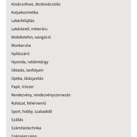
Kovácsoltvas, diszkovácsolás
Kutyakozmetika
Lakásfelújítás
Lakástextil, méteráru
Mobiltelefon, navigáció
Munkaruha
Nyílászáró
Nyomda, reklámtárgy
Oktatás, tanfolyam
Optika, látásjavítás
Papír, írószer
Rendezvény, rendezvényszervezés
Ruházat, fehérnemű
Sport, hobby, szabadidő
Szállás
Számítástechnika
Szépségszalon