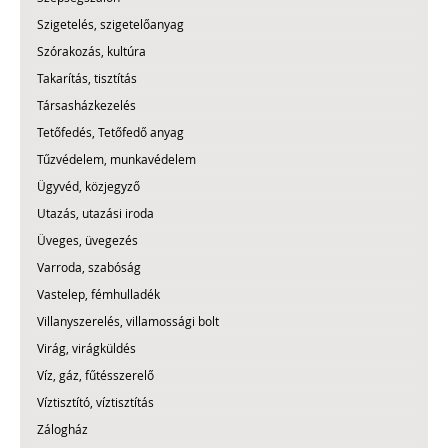
Szigetelés, szigetelőanyag
Szórakozás, kultúra
Takarítás, tisztítás
Társasházkezelés
Tetőfedés, Tetőfedő anyag
Tűzvédelem, munkavédelem
Ügyvéd, közjegyző
Utazás, utazási iroda
Üveges, üvegezés
Varroda, szabóság
Vastelep, fémhulladék
Villanyszerelés, villamossági bolt
Virág, virágküldés
Víz, gáz, fűtésszerelő
Víztisztító, víztisztítás
Zálogház