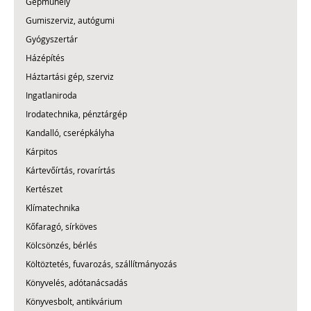
Gépműhely
Gumiszerviz, autógumi
Gyógyszertár
Házépítés
Háztartási gép, szerviz
Ingatlaniroda
Irodatechnika, pénztárgép
Kandalló, cserépkályha
Kárpitos
Kártevőírtás, rovarírtás
Kertészet
Klímatechnika
Kőfaragó, sírköves
Kölcsönzés, bérlés
Költöztetés, fuvarozás, szállítmányozás
Könyvelés, adótanácsadás
Könyvesbolt, antikvárium