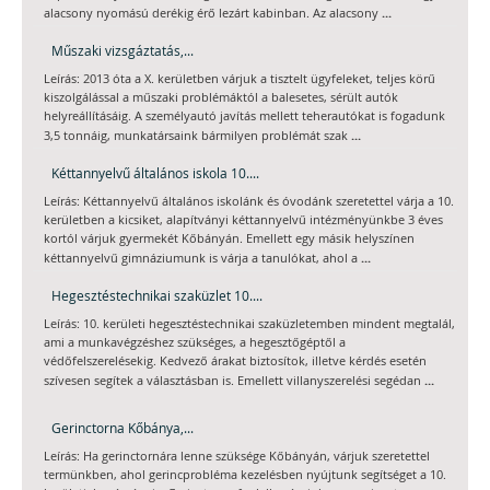
...
alacsony nyomású derékig érő lezárt kabinban. Az alacsony
Műszaki vizsgáztatás,...
Leírás: 2013 óta a X. kerületben várjuk a tisztelt ügyfeleket, teljes körű
kiszolgálással a műszaki problémáktól a balesetes, sérült autók
helyreállításáig. A személyautó javítás mellett teherautókat is fogadunk
...
3,5 tonnáig, munkatársaink bármilyen problémát szak
Kéttannyelvű általános iskola 10....
Leírás: Kéttannyelvű általános iskolánk és óvodánk szeretettel várja a 10.
kerületben a kicsiket, alapítványi kéttannyelvű intézményünkbe 3 éves
kortól várjuk gyermekét Kőbányán. Emellett egy másik helyszínen
...
kéttannyelvű gimnáziumunk is várja a tanulókat, ahol a
Hegesztéstechnikai szaküzlet 10....
Leírás: 10. kerületi hegesztéstechnikai szaküzletemben mindent megtalál,
ami a munkavégzéshez szükséges, a hegesztőgéptől a
védőfelszerelésekig. Kedvező árakat biztosítok, illetve kérdés esetén
...
szívesen segítek a választásban is. Emellett villanyszerelési segédan
Gerinctorna Kőbánya,...
Leírás: Ha gerinctornára lenne szüksége Kőbányán, várjuk szeretettel
termünkben, ahol gerincprobléma kezelésben nyújtunk segítséget a 10.