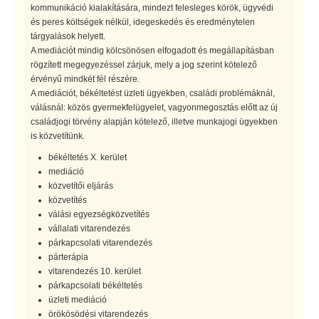
kommunikáció kialakítására, mindezt felesleges körök, ügyvédi
és peres költségek nélkül, idegeskedés és eredménytelen
tárgyalások helyett.
A mediációt mindig kölcsönösen elfogadott és megállapításban
rögzített megegyezéssel zárjuk, mely a jog szerint kötelező
érvényű mindkét fél részére.
A mediációt, békéltetést üzleti ügyekben, családi problémáknál,
válásnál: közös gyermekfelügyelet, vagyonmegosztás előtt az új
családjogi törvény alapján kötelező, illetve munkajogi ügyekben
is közvetítünk.
békéltetés X. kerület
mediáció
közvetítői eljárás
közvetítés
válási egyezségközvetítés
vállalati vitarendezés
párkapcsolati vitarendezés
párterápia
vitarendezés 10. kerület
párkapcsolati békéltetés
üzleti mediáció
örökösödési vitarendezés