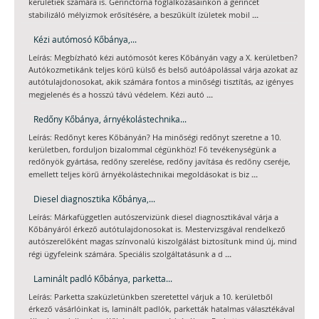
kerületiek számára is. Gerinctorna foglalkozásainkon a gerincet
...
stabilizáló mélyizmok erősítésére, a beszűkült ízületek mobil
Kézi autómosó Kőbánya,...
Leírás: Megbízható kézi autómosót keres Kőbányán vagy a X. kerületben?
Autókozmetikánk teljes körű külső és belső autóápolással várja azokat az
autótulajdonosokat, akik számára fontos a minőségi tisztítás, az igényes
...
megjelenés és a hosszú távú védelem. Kézi autó
Redőny Kőbánya, árnyékolástechnika...
Leírás: Redőnyt keres Kőbányán? Ha minőségi redőnyt szeretne a 10.
kerületben, forduljon bizalommal cégünkhöz! Fő tevékenységünk a
redőnyök gyártása, redőny szerelése, redőny javítása és redőny cseréje,
...
emellett teljes körű árnyékolástechnikai megoldásokat is biz
Diesel diagnosztika Kőbánya,...
Leírás: Márkafüggetlen autószervizünk diesel diagnosztikával várja a
Kőbányáról érkező autótulajdonosokat is. Mestervizsgával rendelkező
autószerelőként magas színvonalú kiszolgálást biztosítunk mind új, mind
...
régi ügyfeleink számára. Speciális szolgáltatásunk a d
Laminált padló Kőbánya, parketta...
Leírás: Parketta szaküzletünkben szeretettel várjuk a 10. kerületből
érkező vásárlóinkat is, laminált padlók, parketták hatalmas választékával