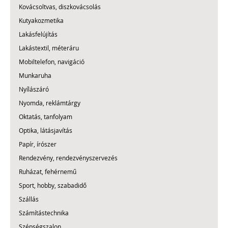
Kovácsoltvas, diszkovácsolás
Kutyakozmetika
Lakásfelújítás
Lakástextil, méteráru
Mobiltelefon, navigáció
Munkaruha
Nyílászáró
Nyomda, reklámtárgy
Oktatás, tanfolyam
Optika, látásjavítás
Papír, írószer
Rendezvény, rendezvényszervezés
Ruházat, fehérnemű
Sport, hobby, szabadidő
Szállás
Számítástechnika
Szépségszalon