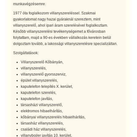
munkavégzésemre.
1977 óta foglalkozom villanyszereléssel. Szakmai
gyakorlatomat nagy hazai gyáraknál szereztem, mint
villanyszerelő, ahol ipari áram szerelésével foglalkoztam.
Később villanyszerelési tevékenységemet a fővárosban
folytattam, majd a 90-es években vállalkozás keretein belül
dolgoztam tovább, a lakossági villanyszerelésre specializáltan.
Szolgáltatások:
Villanyszerelő Kőbányán,
villanyszerelés,
villanyszerelő gyorsszerviz,
épület villanyszerelés,
kaputelefon telepítés X. kerület,
kaputelefon szerelés,
kaputelefon javítás,
társasházi villanyszerelő,
elektromos hibaelhárítás,
kőbányai villanyszerelés hibaelhárítás,
társasház villanyszerelés,
családi ház villanyszerelés,
villanybojler javítás 10. kerület,