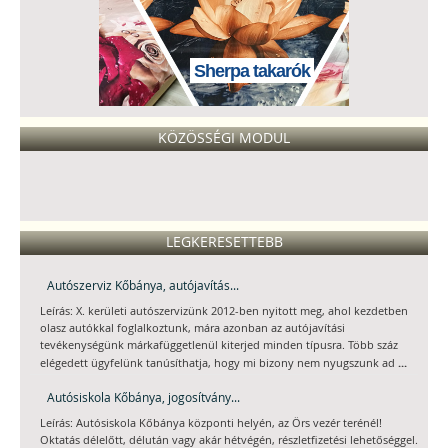
Sherpa takarók
KÖZÖSSÉGI MODUL
LEGKERESETTEBB
Autószerviz Kőbánya, autójavítás...
Leírás: X. kerületi autószervizünk 2012-ben nyitott meg, ahol kezdetben
olasz autókkal foglalkoztunk, mára azonban az autójavítási
tevékenységünk márkafüggetlenül kiterjed minden típusra. Több száz
...
elégedett ügyfelünk tanúsíthatja, hogy mi bizony nem nyugszunk ad
Autósiskola Kőbánya, jogosítvány...
Leírás: Autósiskola Kőbánya központi helyén, az Örs vezér terénél!
Oktatás délelőtt, délután vagy akár hétvégén, részletfizetési lehetőséggel.