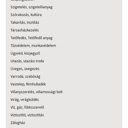
Szigetelés, szigetelőanyag
Szórakozás, kultúra
Takarítás, tisztítás
Társasházkezelés
Tetőfedés, Tetőfedő anyag
Tűzvédelem, munkavédelem
Ügyvéd, közjegyző
Utazás, utazási iroda
Üveges, üvegezés
Varroda, szabóság
Vastelep, fémhulladék
Villanyszerelés, villamossági bolt
Virág, virágküldés
Víz, gáz, fűtésszerelő
Víztisztító, víztisztítás
Zálogház