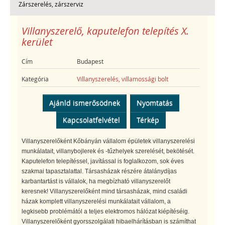
Zárszerelés, zárszerviz
Villanyszerelő, kaputelefon telepítés X.
kerület
Cím
Budapest
Kategória
Villanyszerelés, villamossági bolt
Ajánld ismerősödnek
Nyomtatás
Kapcsolatfelvétel
Térkép
Villanyszerelőként Kőbányán vállalom épületek villanyszerelési
munkálatait, villanybojlerek és -tűzhelyek szerelését, bekötését.
Kaputelefon telepítéssel, javítással is foglalkozom, sok éves
szakmai tapasztalattal. Társasházak részére átalánydíjas
karbantartást is vállalok, ha megbízható villanyszerelőt
keresnek! Villanyszerelőként mind társasházak, mind családi
házak komplett villanyszerelési munkálatait vállalom, a
legkisebb problémától a teljes elektromos hálózat kiépítéséig.
Villanyszerelőként gyorsszolgálati hibaelhárításban is számíthat