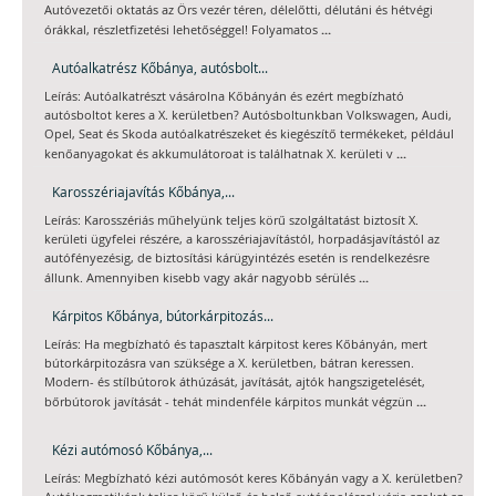
Autóvezetői oktatás az Örs vezér téren, délelőtti, délutáni és hétvégi
...
órákkal, részletfizetési lehetőséggel! Folyamatos
Autóalkatrész Kőbánya, autósbolt...
Leírás: Autóalkatrészt vásárolna Kőbányán és ezért megbízható
autósboltot keres a X. kerületben? Autósboltunkban Volkswagen, Audi,
Opel, Seat és Skoda autóalkatrészeket és kiegészítő termékeket, például
...
kenőanyagokat és akkumulátoroat is találhatnak X. kerületi v
Karosszériajavítás Kőbánya,...
Leírás: Karosszériás műhelyünk teljes körű szolgáltatást biztosít X.
kerületi ügyfelei részére, a karosszériajavítástól, horpadásjavítástól az
autófényezésig, de biztosítási kárügyintézés esetén is rendelkezésre
...
állunk. Amennyiben kisebb vagy akár nagyobb sérülés
Kárpitos Kőbánya, bútorkárpitozás...
Leírás: Ha megbízható és tapasztalt kárpitost keres Kőbányán, mert
bútorkárpitozásra van szüksége a X. kerületben, bátran keressen.
Modern- és stílbútorok áthúzását, javítását, ajtók hangszigetelését,
...
bőrbútorok javítását - tehát mindenféle kárpitos munkát végzün
Kézi autómosó Kőbánya,...
Leírás: Megbízható kézi autómosót keres Kőbányán vagy a X. kerületben?