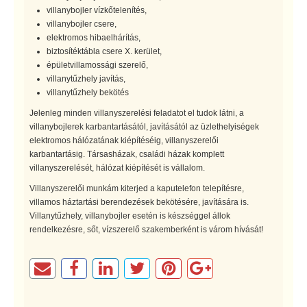
villanybojler vízkőtelenítés,
villanybojler csere,
elektromos hibaelhárítás,
biztosítéktábla csere X. kerület,
épületvillamossági szerelő,
villanytűzhely javítás,
villanytűzhely bekötés
Jelenleg minden villanyszerelési feladatot el tudok látni, a
villanybojlerek karbantartásától, javításától az üzlethelyiségek
elektromos hálózatának kiépítéséig, villanyszerelői
karbantartásig. Társasházak, családi házak komplett
villanyszerelését, hálózat kiépítését is vállalom.
Villanyszerelői munkám kiterjed a kaputelefon telepítésre,
villamos háztartási berendezések bekötésére, javítására is.
Villanytűzhely, villanybojler esetén is készséggel állok
rendelkezésre, sőt, vízszerelő szakemberként is várom hívását!