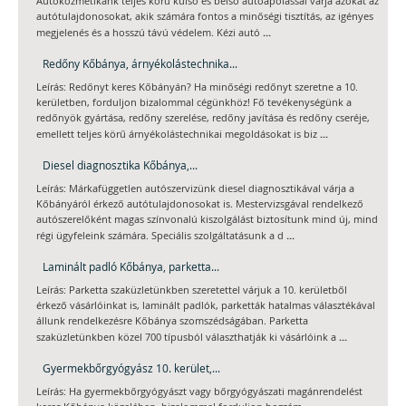
Autókozmetikánk teljes körű külső és belső autóápolással várja azokat az
autótulajdonosokat, akik számára fontos a minőségi tisztítás, az igényes
...
megjelenés és a hosszú távú védelem. Kézi autó
Redőny Kőbánya, árnyékolástechnika...
Leírás: Redőnyt keres Kőbányán? Ha minőségi redőnyt szeretne a 10.
kerületben, forduljon bizalommal cégünkhöz! Fő tevékenységünk a
redőnyök gyártása, redőny szerelése, redőny javítása és redőny cseréje,
...
emellett teljes körű árnyékolástechnikai megoldásokat is biz
Diesel diagnosztika Kőbánya,...
Leírás: Márkafüggetlen autószervizünk diesel diagnosztikával várja a
Kőbányáról érkező autótulajdonosokat is. Mestervizsgával rendelkező
autószerelőként magas színvonalú kiszolgálást biztosítunk mind új, mind
...
régi ügyfeleink számára. Speciális szolgáltatásunk a d
Laminált padló Kőbánya, parketta...
Leírás: Parketta szaküzletünkben szeretettel várjuk a 10. kerületből
érkező vásárlóinkat is, laminált padlók, parketták hatalmas választékával
állunk rendelkezésre Kőbánya szomszédságában. Parketta
...
szaküzletünkben közel 700 típusból választhatják ki vásárlóink a
Gyermekbőrgyógyász 10. kerület,...
Leírás: Ha gyermekbőrgyógyászt vagy bőrgyógyászati magánrendelést