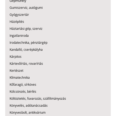
Gépműhely
Gumiszerviz, autógumi
Gyógyszertár
Házépítés
Háztartási gép, szerviz
Ingatlaniroda
Irodatechnika, pénztárgép
Kandalló, cserépkályha
Kárpitos
Kártevőírtás, rovarírtás
Kertészet
Klímatechnika
Kőfaragó, sírköves
Kölcsönzés, bérlés
Költöztetés, fuvarozás, szállítmányozás
Könyvelés, adótanácsadás
Könyvesbolt, antikvárium