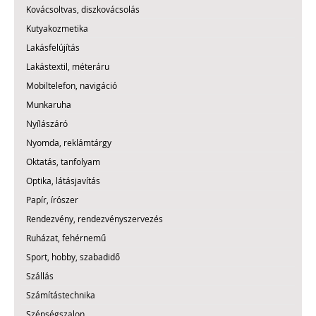
Kovácsoltvas, diszkovácsolás
Kutyakozmetika
Lakásfelújítás
Lakástextil, méteráru
Mobiltelefon, navigáció
Munkaruha
Nyílászáró
Nyomda, reklámtárgy
Oktatás, tanfolyam
Optika, látásjavítás
Papír, írószer
Rendezvény, rendezvényszervezés
Ruházat, fehérnemű
Sport, hobby, szabadidő
Szállás
Számítástechnika
Szépségszalon