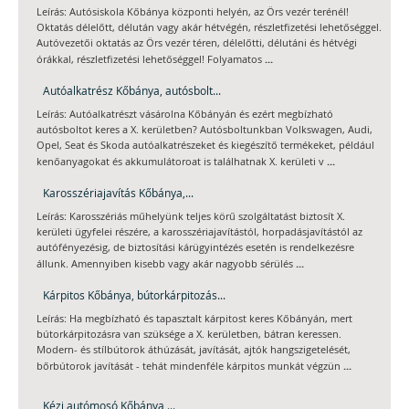
Leírás: Autósiskola Kőbánya központi helyén, az Örs vezér terénél!
Oktatás délelőtt, délután vagy akár hétvégén, részletfizetési lehetőséggel.
Autóvezetői oktatás az Örs vezér téren, délelőtti, délutáni és hétvégi
...
órákkal, részletfizetési lehetőséggel! Folyamatos
Autóalkatrész Kőbánya, autósbolt...
Leírás: Autóalkatrészt vásárolna Kőbányán és ezért megbízható
autósboltot keres a X. kerületben? Autósboltunkban Volkswagen, Audi,
Opel, Seat és Skoda autóalkatrészeket és kiegészítő termékeket, például
...
kenőanyagokat és akkumulátoroat is találhatnak X. kerületi v
Karosszériajavítás Kőbánya,...
Leírás: Karosszériás műhelyünk teljes körű szolgáltatást biztosít X.
kerületi ügyfelei részére, a karosszériajavítástól, horpadásjavítástól az
autófényezésig, de biztosítási kárügyintézés esetén is rendelkezésre
...
állunk. Amennyiben kisebb vagy akár nagyobb sérülés
Kárpitos Kőbánya, bútorkárpitozás...
Leírás: Ha megbízható és tapasztalt kárpitost keres Kőbányán, mert
bútorkárpitozásra van szüksége a X. kerületben, bátran keressen.
Modern- és stílbútorok áthúzását, javítását, ajtók hangszigetelését,
...
bőrbútorok javítását - tehát mindenféle kárpitos munkát végzün
Kézi autómosó Kőbánya,...