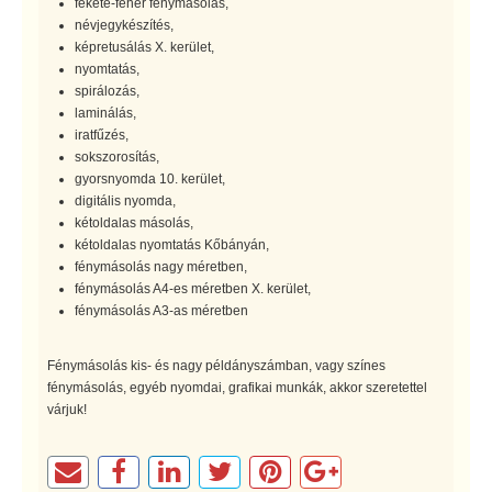
fekete-fehér fénymásolás,
névjegykészítés,
képretusálás X. kerület,
nyomtatás,
spirálozás,
laminálás,
iratfűzés,
sokszorosítás,
gyorsnyomda 10. kerület,
digitális nyomda,
kétoldalas másolás,
kétoldalas nyomtatás Kőbányán,
fénymásolás nagy méretben,
fénymásolás A4-es méretben X. kerület,
fénymásolás A3-as méretben
Fénymásolás kis- és nagy példányszámban, vagy színes
fénymásolás, egyéb nyomdai, grafikai munkák, akkor szeretettel
várjuk!