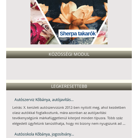
Sherpa takarók
KÖZÖSSÉGI MODUL
LEGKERESETTEBB
Autószerviz Kőbánya, autójavítás...
Leírás: X. kerületi autószervizünk 2012-ben nyitott meg, ahol kezdetben
olasz autókkal foglalkoztunk, mára azonban az autójavítási
tevékenységünk márkafüggetlenül kiterjed minden típusra. Több száz
...
elégedett ügyfelünk tanúsíthatja, hogy mi bizony nem nyugszunk ad
Autósiskola Kőbánya, jogosítvány...