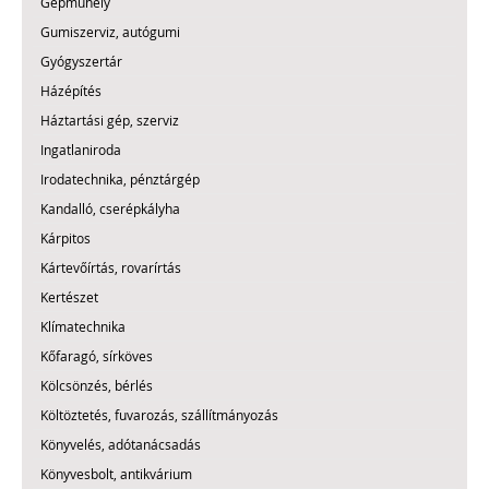
Gépműhely
Gumiszerviz, autógumi
Gyógyszertár
Házépítés
Háztartási gép, szerviz
Ingatlaniroda
Irodatechnika, pénztárgép
Kandalló, cserépkályha
Kárpitos
Kártevőírtás, rovarírtás
Kertészet
Klímatechnika
Kőfaragó, sírköves
Kölcsönzés, bérlés
Költöztetés, fuvarozás, szállítmányozás
Könyvelés, adótanácsadás
Könyvesbolt, antikvárium