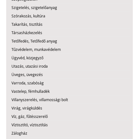
Szigetelés, szigetelőanyag
Szórakozás, kultúra
Takarítás, tisztítás
Társasházkezelés
Tetőfedés, Tetőfedő anyag
Tűzvédelem, munkavédelem
Ügyvéd, közjegyző
Utazás, utazási iroda
Üveges, üvegezés
Varroda, szabóság
Vastelep, fémhulladék
Villanyszerelés, villamossági bolt
Virág, virágküldés
Víz, gáz, fűtésszerelő
Víztisztító, víztisztítás
Zálogház