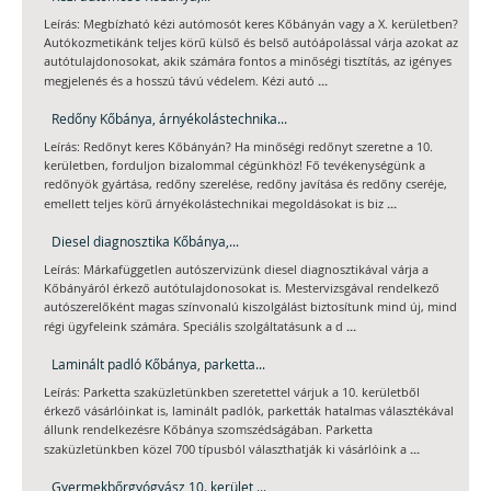
Leírás: Megbízható kézi autómosót keres Kőbányán vagy a X. kerületben?
Autókozmetikánk teljes körű külső és belső autóápolással várja azokat az
autótulajdonosokat, akik számára fontos a minőségi tisztítás, az igényes
...
megjelenés és a hosszú távú védelem. Kézi autó
Redőny Kőbánya, árnyékolástechnika...
Leírás: Redőnyt keres Kőbányán? Ha minőségi redőnyt szeretne a 10.
kerületben, forduljon bizalommal cégünkhöz! Fő tevékenységünk a
redőnyök gyártása, redőny szerelése, redőny javítása és redőny cseréje,
...
emellett teljes körű árnyékolástechnikai megoldásokat is biz
Diesel diagnosztika Kőbánya,...
Leírás: Márkafüggetlen autószervizünk diesel diagnosztikával várja a
Kőbányáról érkező autótulajdonosokat is. Mestervizsgával rendelkező
autószerelőként magas színvonalú kiszolgálást biztosítunk mind új, mind
...
régi ügyfeleink számára. Speciális szolgáltatásunk a d
Laminált padló Kőbánya, parketta...
Leírás: Parketta szaküzletünkben szeretettel várjuk a 10. kerületből
érkező vásárlóinkat is, laminált padlók, parketták hatalmas választékával
állunk rendelkezésre Kőbánya szomszédságában. Parketta
...
szaküzletünkben közel 700 típusból választhatják ki vásárlóink a
Gyermekbőrgyógyász 10. kerület,...