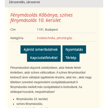
Zárszerelés, zárszerviz
Fénymásolás Kőbánya, színes
fénymásolás 10. kerület
Cím
1191, Budapest
Kategória
Irodatechnika, pénztárgép
Ajánld ismerősödnek
Nyomtatás
Kapcsolatfelvétel
Térkép
Fénymásolást végzünk üzletünkben, akár fekete-fehér
kivitelben, akár színes változatban. A színes fénymásolást
kedvező áron vállaljuk ügyfeleink részére, akár kis-, akár nagy
tételben szeretné megrendelni szolgáltatásainkat! A
fénymásolás mellett más szolgáltatást is biztosítunk, ha
ellátogat hozzánk, megvárhatóan!
fénymásolás 10. kerület,
színes fénymásolás,